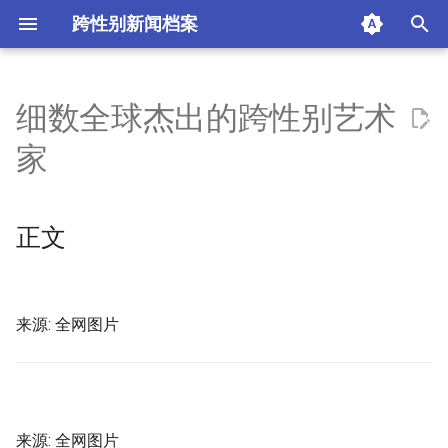
跨性别新闻档案
T
y
细数全球杰出的跨性别艺术
正文
p
家
e
摘要与附加信息
t
正文
附加信息 [Processed Page
o
Metadata]
s
t
来源: 全网图片
a
r
t
来源: 全网图片