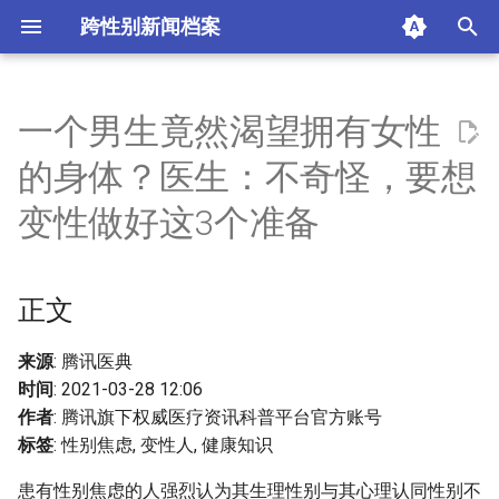
跨性别新闻档案
T
y
一个男生竟然渴望拥有女性
正文
p
的身体？医生：不奇怪，要想
e
一、症状和诊断
变性做好这3个准备
t
二、治疗
o
正文
三、性别焦虑的周期
s
t
来源
: 腾讯医典
摘要与附加信息
时间
: 2021-03-28 12:06
a
作者
: 腾讯旗下权威医疗资讯科普平台官方账号
附加信息 [Processed Page
r
标签
: 性别焦虑, 变性人, 健康知识
Metadata]
t
患有性别焦虑的人强烈认为其生理性别与其心理认同性别不