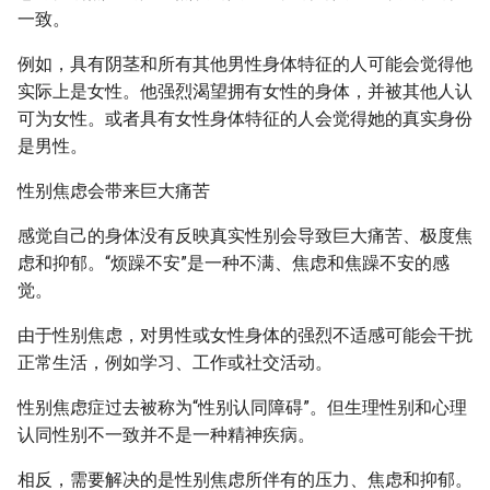
s
一致。
e
例如，具有阴茎和所有其他男性身体特征的人可能会觉得他
实际上是女性。他强烈渴望拥有女性的身体，并被其他人认
a
可为女性。或者具有女性身体特征的人会觉得她的真实身份
r
是男性。
c
性别焦虑会带来巨大痛苦
h
感觉自己的身体没有反映真实性别会导致巨大痛苦、极度焦
i
虑和抑郁。“烦躁不安”是一种不满、焦虑和焦躁不安的感
觉。
n
g
由于性别焦虑，对男性或女性身体的强烈不适感可能会干扰
正常生活，例如学习、工作或社交活动。
性别焦虑症过去被称为“性别认同障碍”。但生理性别和心理
认同性别不一致并不是一种精神疾病。
相反，需要解决的是性别焦虑所伴有的压力、焦虑和抑郁。