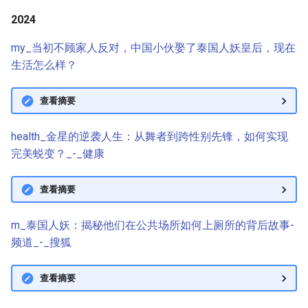
g
2024
s
my_当初不顾家人反对，中国小伙娶了泰国人妖皇后，现在
e
生活怎么样？
a
查看摘要
r
c
health_金星的逆袭人生：从舞者到跨性别先锋，如何实现
完美蜕变？_-_健康
h
查看摘要
m_泰国人妖：揭秘他们在公共场所如何上厕所的背后故事-
频道_-_搜狐
查看摘要