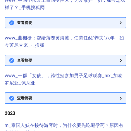
www_中国小伙爱上泰国变性人，为爱放弃一切，如今怎么
样了？_手机搜狐网
查看摘要
www_曲栅栅：嫁给落魄黄海波，任劳任怨“养夫”八年，如
今苦尽甘来_-_搜狐
查看摘要
www_一群「女孩」，跨性别参加男子足球联赛_nix_加泰
罗尼亚_佩尼亚
查看摘要
2023
m_泰国人妖在接待游客时，为什么要先吃避孕药？原因有