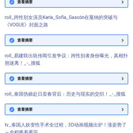
查看摘要
roll_跨性别女演员Karla_Sofia_Gascón在戛纳的突破与
《VOGUE》封面之路
查看摘要
roll_易建联出轨传闻引发争议：跨性别者身份曝光，真相扑
朔迷离！_-_搜狐
查看摘要
roll_泰国伪娘赴日卖春背后：历史与现实的交织！_-_搜狐
查看摘要
tv_泰国人妖变性手术全过程，3D动画视频出炉！涨姿势了
～全程疼着看完