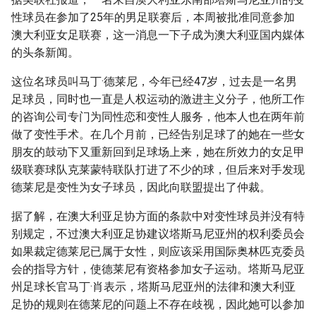
g
性球员在参加了25年的男足联赛后，本周被批准同意参加
澳大利亚女足联赛，这一消息一下子成为澳大利亚国内媒体
s
的头条新闻。
e
这位名球员叫马丁·德莱尼，今年已经47岁，过去是一名男
a
足球员，同时也一直是人权运动的激进主义分子，他所工作
r
的咨询公司专门为同性恋和变性人服务，他本人也在两年前
做了变性手术。在几个月前，已经告别足球了的她在一些女
c
朋友的鼓动下又重新回到足球场上来，她在所效力的女足甲
h
级联赛球队克莱蒙特联队打进了不少的球，但后来对手发现
德莱尼是变性为女子球员，因此向联盟提出了仲裁。
据了解，在澳大利亚足协方面的条款中对变性球员并没有特
别规定，不过澳大利亚足协建议塔斯马尼亚州的权利委员会
如果裁定德莱尼已属于女性，则应该采用国际奥林匹克委员
会的指导方针，使德莱尼有资格参加女子运动。塔斯马尼亚
州足球长官马丁·肖表示，塔斯马尼亚州的法律和澳大利亚
足协的规则在德莱尼的问题上不存在歧视，因此她可以参加