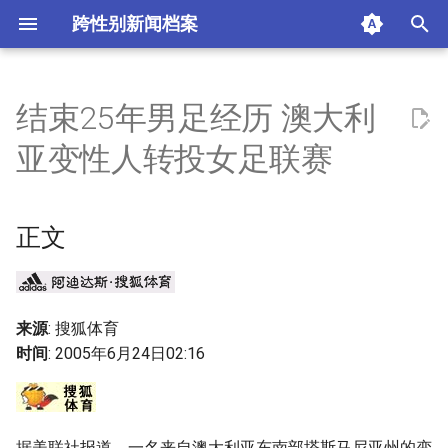
跨性别新闻档案
I
n
结束25年男足经历 澳大利
正文
i
亚变性人转投女足联赛
t
摘要与附加信息
i
正文
附加信息 [Processed Page
a
Metadata]
l
i
来源
: 搜狐体育
时间
: 2005年6月24日02:16
z
i
n
据美联社报道，一名来自澳大利亚东南部塔斯马尼亚州的变