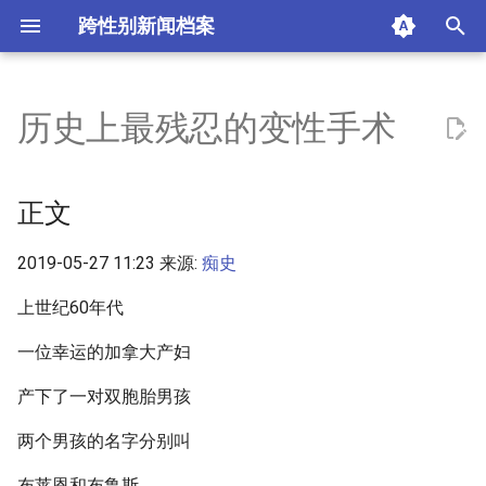
跨性别新闻档案
I
n
历史上最残忍的变性手术
正文
i
t
摘要与附加信息
正文
i
附加信息 [Processed Page
2019-05-27 11:23 来源:
痴史
a
Metadata]
l
上世纪60年代
i
一位幸运的加拿大产妇
z
产下了一对双胞胎男孩
i
两个男孩的名字分别叫
n
布莱恩和布鲁斯