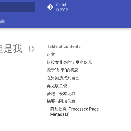
GitHub
5
0
search
新闻
但是我
Table of contents
正文
错投女儿身的宁夏小伙儿
毁于“如果”的初恋
在男厕所找到自己
再见耿兰俊
爱吧，爱本无罪
摘要与附加信息
附加信息 [Processed Page
Metadata]