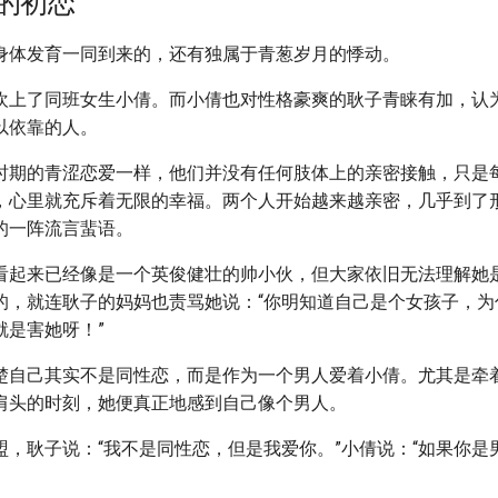
”的初恋
身体发育一同到来的，还有独属于青葱岁月的悸动。
欢上了同班女生小倩。而小倩也对性格豪爽的耿子青睐有加，认
以依靠的人。
时期的青涩恋爱一样，他们并没有任何肢体上的亲密接触，只是
，心里就充斥着无限的幸福。两个人开始越来越亲密，几乎到了
的一阵流言蜚语。
看起来已经像是一个英俊健壮的帅小伙，但大家依旧无法理解她
的，就连耿子的妈妈也责骂她说：“你明知道自己是个女孩子，为
就是害她呀！”
楚自己其实不是同性恋，而是作为一个男人爱着小倩。尤其是牵
肩头的时刻，她便真正地感到自己像个男人。
盟，耿子说：“我不是同性恋，但是我爱你。”小倩说：“如果你是