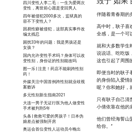
毁于“如果
四川变性人李二毛：一生为爱两次
变性，离世前心愿是变回男人
伴随着青春期的
四年被侵犯2000多次，监狱真的
容不下变性人？
高中时，耿子喜
因易性癖被侵犯，这部真实事件改
全感，是一个可
编太残忍
困扰33年的问题：我是男孩还是
就和大多数学生
女孩？
说说话、吃吃饭
国内允许变性手术吗？身体可以改
这也引起了周围
变性别，身份证的性别能改吗
图一乐 | 注意！药店不能刷跨性别
即便当时的耿子
药！
的身份陷入爱情
外媒关注中国首例跨性别就业歧视
呢？你和她好，
案败诉
多元性别新生指南2021
只有耿子自己清
大连一男子无证行医为他人做变性
小倩依靠在他的
手术被判刑5年
头条 | 救救可爱的男孩子！日本伪
他们曾经海誓山
娘差点被强制开房
给你。”
奥运会首位变性人运动员今晚出