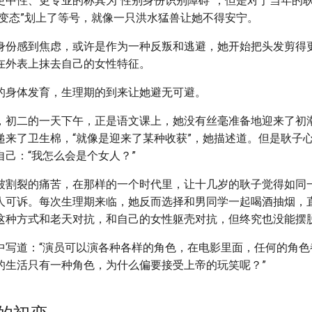
更中性、更专业的称其为“性别身份识别障碍”，但是对于当年的
性变态”划上了等号，就像一只洪水猛兽让她不得安宁。
身份感到焦虑，或许是作为一种反叛和逃避，她开始把头发剪得
在外表上抹去自己的女性特征。
的身体发育，生理期的到来让她避无可避。
，初二的一天下午，正是语文课上，她没有丝毫准备地迎来了初
递来了卫生棉，“就像是迎来了某种收获”，她描述道。但是耿子
己：“我怎么会是个女人？”
被割裂的痛苦，在那样的一个时代里，让十几岁的耿子觉得如同
人可诉。每次生理期来临，她反而选择和男同学一起喝酒抽烟，
这种方式和老天对抗，和自己的女性躯壳对抗，但终究也没能摆
中写道：“演员可以演各种各样的角色，在电影里面，任何的角色
的生活只有一种角色，为什么偏要接受上帝的玩笑呢？”