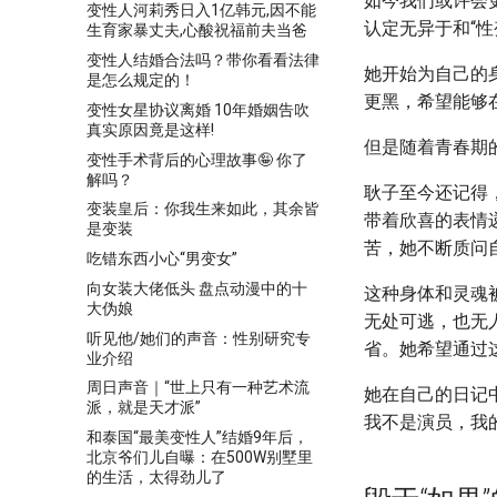
如今我们或许会
变性人河莉秀日入1亿韩元,因不能
认定无异于和“
生育家暴丈夫,心酸祝福前夫当爸
变性人结婚合法吗？带你看看法律
她开始为自己的
是怎么规定的！
更黑，希望能够
变性女星协议离婚 10年婚姻告吹
真实原因竟是这样!
但是随着青春期
变性手术背后的心理故事🤪 你了
解吗？
耿子至今还记得
变装皇后：你我生来如此，其余皆
带着欣喜的表情
是变装
苦，她不断质问自
吃错东西小心“男变女”
向女装大佬低头 盘点动漫中的十
这种身体和灵魂
大伪娘
无处可逃，也无
听见他/她们的声音：性别研究专
省。她希望通过
业介绍
周日声音｜“世上只有一种艺术流
她在自己的日记
派，就是天才派”
我不是演员，我
和泰国“最美变性人”结婚9年后，
北京爷们儿自曝：在500W别墅里
的生活，太得劲儿了