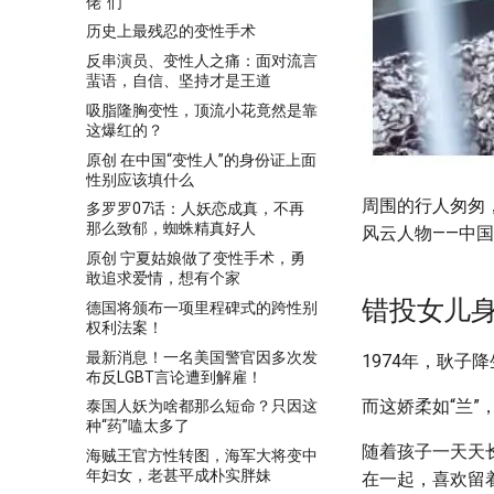
佬”们
历史上最残忍的变性手术
反串演员、变性人之痛：面对流言
蜚语，自信、坚持才是王道
吸脂隆胸变性，顶流小花竟然是靠
这爆红的？
原创 在中国“变性人”的身份证上面
性别应该填什么
周围的行人匆匆
多罗罗07话：人妖恋成真，不再
那么致郁，蜘蛛精真好人
风云人物——中
原创 宁夏姑娘做了变性手术，勇
敢追求爱情，想有个家
错投女儿
德国将颁布一项里程碑式的跨性别
权利法案！
最新消息！一名美国警官因多次发
1974年，耿
布反LGBT言论遭到解雇！
而这娇柔如“兰”
泰国人妖为啥都那么短命？只因这
种“药”嗑太多了
随着孩子一天天
海贼王官方性转图，海军大将变中
年妇女，老甚平成朴实胖妹
在一起，喜欢留