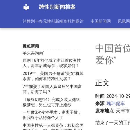
样了？
跨性别新闻档案
华裔跨性别聋哑男模成为YSL
BEAUTÉ 首位跨性别大使！
跨性别与多元性别新闻资料档案馆
中国新闻网
凤凰网
印度男子被骗医院做变性手术后结
婚，“第三性别”：拿钱回家就行
历史上的今天|无奇不有！泰国和
尚变性成当红名模
中国首
搜狐新闻
历史趣话：齐灵公的异装癖与“挂
羊头卖狗肉”
爱你”
原创 16年前他成了浙江首位变性
人，两年后成母亲，现状如何？
2019年，美国男子邂逅“美女”将其
杀害，如何看待跨性别者？
正文
7年前娶了泰国人妖皇后的中国富
商，后悔了吗？
时间
: 2024-10-2
《最终幻想14》完成女装大佬终
来源
:
瑰玮侃车
极梦想，男生也可穿上婚纱
发布地点
: 天津市
一年做3次变性手术：妻离子散，
但我终于活得像个人了
结束了一天的工
中国变性第一人张克莎：和初恋男