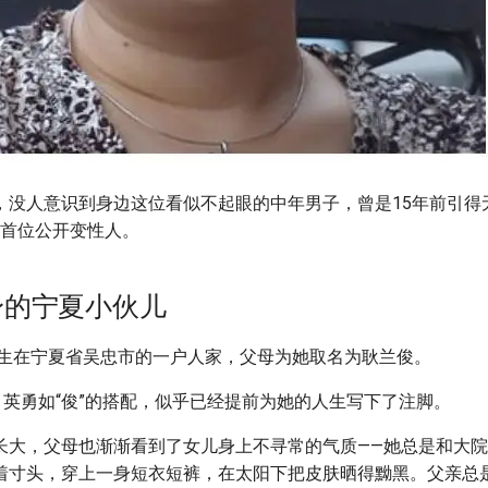
，没人意识到身边这位看似不起眼的中年男子，曾是15年前引得
国首位公开变性人。
身的宁夏小伙儿
子降生在宁夏省吴忠市的一户人家，父母为她取名为耿兰俊。
，英勇如“俊”的搭配，似乎已经提前为她的人生写下了注脚。
长大，父母也渐渐看到了女儿身上不寻常的气质——她总是和大
着寸头，穿上一身短衣短裤，在太阳下把皮肤晒得黝黑。父亲总