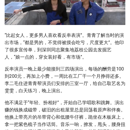
“比起女人，更多男人喜欢看反串表演”。青青了解当时的演
出市场，“都是男的，不觉得被摸会吃亏，尺度更大”。他印
了很多宣传单，到深圳同志聚集地荔枝公园去发掘艺
人，“娘一点的，穿女装好看，有市场”。
反串演员一晚上最少能接到三四场演出，每场的酬劳是100
到200元，再加上小费，一周比在工厂干一个月挣得还多。
李二毛住进青青帮演员们安排的三室一厅，给自己取艺名为
雯雯，白天练习，晚上演出。
他不满足于“年轻、扮相好”，开始自己学唱歌和跳舞。演出
赚的钱换成磁带，破旧的出租屋里总是回荡着原声和伴奏。
他换上带亮片的吊带背心和低腰牛仔裤，跪坐在木板床上，
拿一把紫色梳子当作话筒。音乐一响，撩发，甩头，腰身扭