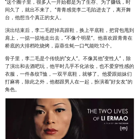
“这个圈子里，很多人一开始都是为了生存、为了赚钱，时
间久了，就出不来了。”青青感觉李二毛陷进去了，离开舞
台，他想当个真正的女人。
演出结束后，李二毛蹬掉高跟鞋，换上平底鞋，把背包甩到
肩上，一掂一掂地走出去，“不像个明星”。他喜欢跟青青在
桥底的大排档吃烧烤，蒜蓉生蚝一口气能吃12个。
骨子里，李二毛是个传统的“女人”。不像其他“变性人”，除
了演出和去酒吧玩，他平时几乎不化浓妆，也不爱穿性感的
衣服，一件条纹T恤，一双平底鞋，就够了。他爱跟姐妹们
打麻将，除此之外，他都跟男人在一起，扮演着“好女友”的
角色。