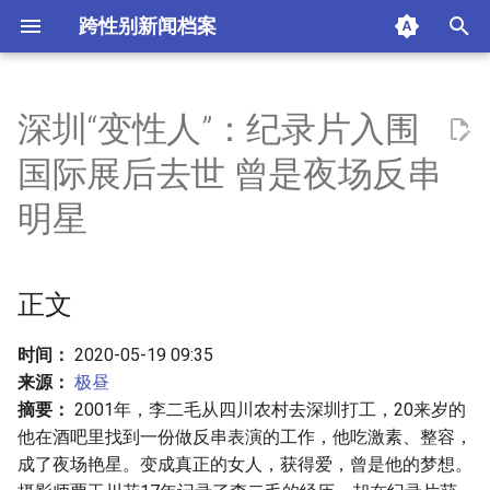
跨性别新闻档案
I
n
深圳“变性人”：纪录片入围
正文
i
国际展后去世 曾是夜场反串
t
陶醉吧
明星
i
“被打坏脑子”的农村小伙
a
正文
艳星“雯雯”
l
i
时间：
2020-05-19 09:35
“最土的人妖”
来源：
极昼
z
摘要：
2001年，李二毛从四川农村去深圳打工，20来岁的
“挺胸做人”
i
他在酒吧里找到一份做反串表演的工作，他吃激素、整容，
成了夜场艳星。变成真正的女人，获得爱，曾是他的梦想。
n
摘要与附加信息