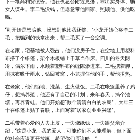
下一堆高利贷债务。他在夜总会附近晃荡，靠出卖身体、骗
女人谋生。李二毛没钱，但愿意带他回家、照顾他、供他吃
喝。
“刚开始是想骗他，没想到他比我还惨。”小龙开始心疼李二
毛，把骗到的钱拿出来，帮二毛买了一台空调。
在老家，宅基地被人强占，他们没房子住，在空地上用塑料
布搭了个帐篷，架个木板铺上干草当作床。四川的冬天阴
冷，偶尔下雨，水顺着塑料布的缝隙渗进来。二毛掂着脚，
用抹布吸干雨水，钻回被窝，小龙握住他的手，帮他捂热。
在老家，他们锄地、洗菜、生火做饭。二毛在帐篷里养了鸡
仔，想搞养殖，他还有了自己的计划，来年春天，搞个池
塘，再养青蛙。他们开始想“做个清清白白的农民”，大年三
十在帐篷上贴了春联，上面写着“居家创业业兴隆”。
二毛带着心爱的人去上坟，一边烧纸钱，一边跟父亲介
绍，“这是小龙，我的爱人，可能你们不太能理解，但下面
的社会应该更开放嘛，希望你们原谅哈。”