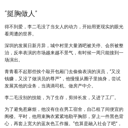
“挺胸做人”
得不到爱，李二毛没了当女人的动力，开始用更现实的眼光
看周遭的世界。
深圳的发展日新月异，城中村里大量酒吧被关停、会所被整
治，反串表演的市场越来越不景气，有时候一周只能接到一
场演出。
青青看不起那些挨个敲开包厢门去偷偷表演的演员，“又没
钱赚，又没了做演员的尊严”，他慢慢从圈子里抽身，尝试
发展其他的业务，当滴滴司机、做房产中介。
李二毛没别的技能，为了生存，剪掉长发，又进了工厂。
为了避免惹麻烦，他没有住在男工宿舍，自己租了间便宜的
阁楼。平时，他用束胸衣紧紧地勒平胸部，穿上一件黑色背
心，再套上宽大的蓝灰色工作服。“也算是融入社会了吧”，