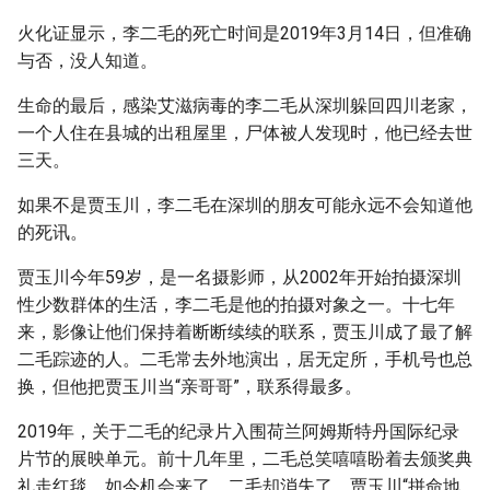
火化证显示，李二毛的死亡时间是2019年3月14日，但准确
与否，没人知道。
生命的最后，感染艾滋病毒的李二毛从深圳躲回四川老家，
一个人住在县城的出租屋里，尸体被人发现时，他已经去世
三天。
如果不是贾玉川，李二毛在深圳的朋友可能永远不会知道他
的死讯。
贾玉川今年59岁，是一名摄影师，从2002年开始拍摄深圳
性少数群体的生活，李二毛是他的拍摄对象之一。十七年
来，影像让他们保持着断断续续的联系，贾玉川成了最了解
二毛踪迹的人。二毛常去外地演出，居无定所，手机号也总
换，但他把贾玉川当“亲哥哥”，联系得最多。
2019年，关于二毛的纪录片入围荷兰阿姆斯特丹国际纪录
片节的展映单元。前十几年里，二毛总笑嘻嘻盼着去颁奖典
礼走红毯，如今机会来了，二毛却消失了。贾玉川“拼命地