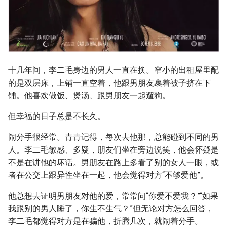
十几年间，李二毛身边的男人一直在换。窄小的出租屋里配
的是双层床，上铺一直空着，他跟男朋友裹着被子挤在下
铺。他喜欢做饭、煲汤、跟男朋友一起遛狗。
但幸福的日子总是不长久。
闹分手很经常。青青记得，每次去他那，总能碰到不同的男
人。李二毛敏感、多疑，朋友们坐在旁边说笑，他会怀疑是
不是在讲他的坏话。男朋友在路上多看了别的女人一眼，或
者在公交上跟异性坐在一起，他会觉得对方“不够爱他”。
他总想去证明男朋友对他的爱，常常问“你爱不爱我？”“如果
我跟别的男人睡了，你生不生气？”但无论对方怎么回答，
李二毛都觉得对方是在骗他，折腾几次，就闹着分手。