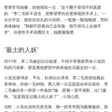
青青常骂他傻，劝他现实一点，“这个圈子里找不到真爱
的。”李二毛听不进去，把希望寄托在更彻底的手术上。一
次分手后，他坐在街头的大排档，一瓶接一瓶地喝酒，哭到
身体抽动，“我都不想看自己这张脸，恨不得马上去做手
术”。但变性手术花费巨大，钱要慢慢攒。
“最土的人妖”
2011年，李二毛被赶出出租屋，不得不带着新男友小龙回
到四川老家。那是离他梦想中的幸福生活最近的一次。
小龙没满18岁，平头，长得白白净净。李二毛觉得他看起
来单纯，对他一见钟情。两人第一次见面是在布吉老街，李
二毛像往常一样穿一件条纹T恤，蹬着一双平底鞋，出门遛
狗。“这是我见过最土的人妖了”，小龙心想。
当时，小龙在深圳无依无靠，唯一的哥哥因为吸毒被抓，留