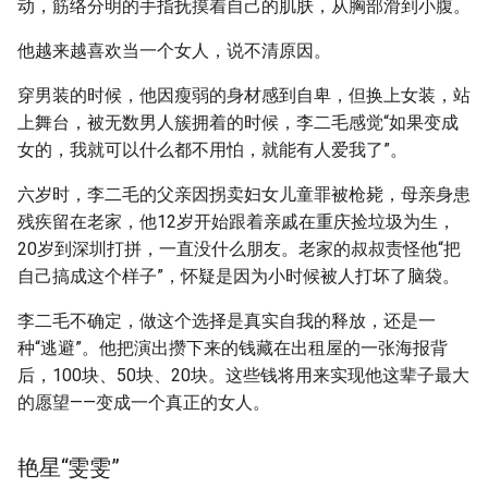
动，筋络分明的手指抚摸着自己的肌肤，从胸部滑到小腹。
他越来越喜欢当一个女人，说不清原因。
穿男装的时候，他因瘦弱的身材感到自卑，但换上女装，站
上舞台，被无数男人簇拥着的时候，李二毛感觉“如果变成
女的，我就可以什么都不用怕，就能有人爱我了”。
六岁时，李二毛的父亲因拐卖妇女儿童罪被枪毙，母亲身患
残疾留在老家，他12岁开始跟着亲戚在重庆捡垃圾为生，
20岁到深圳打拼，一直没什么朋友。老家的叔叔责怪他“把
自己搞成这个样子”，怀疑是因为小时候被人打坏了脑袋。
李二毛不确定，做这个选择是真实自我的释放，还是一
种“逃避”。他把演出攒下来的钱藏在出租屋的一张海报背
后，100块、50块、20块。这些钱将用来实现他这辈子最大
的愿望——变成一个真正的女人。
艳星“雯雯”