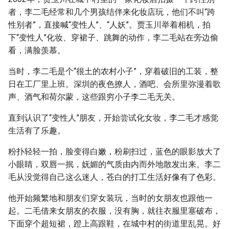
者，李二毛经常和几个男孩结伴来化妆店玩，他们不叫“跨
性别者”，直接喊“变性人”、“人妖”。贾玉川举着相机，拍
下“变性人”化妆、穿裙子、跳舞的动作，李二毛站在旁边偷
看，满脸羡慕。
当时，李二毛是个“很土的农村小子”，穿着破旧的工装，整
日在工厂里上班。深圳的夜色撩人，酒吧、会所里弥漫着歌
声、酒气和荷尔蒙，这些跟穷小子李二毛无关。
直到认识了“变性人”朋友，开始尝试化女妆，李二毛才感觉
生活有了乐趣。
粉扑轻轻一拍，脸变得白嫩，粉刷扫过，蓝色的眼影放大了
小眼睛，双唇一抿，妩媚的气质由内而外地散发出来。李二
毛从没觉得自己这么迷人，苍白的打工生活好像有了色彩。
他开始频繁地和朋友们穿女装玩，当时的女朋友也跟他一
起。二毛借来女朋友的衣服，没有胸，就往衣服里塞破布，
下面穿个超短裙，蹬上高跟鞋，在城中村的街道里乱晃。好