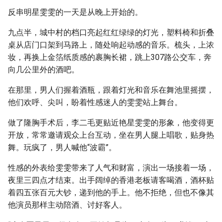
反串明星雯雯的一天是从晚上开始的。
九点半，城中村的档口亮起红红绿绿的灯光，塑料椅和折叠
桌从店门口架到马路上，随处响起动感的音乐。梳头，上浓
妆，再换上金箔纸质感的裹胸长裙，跳上307路公交车，奔
向几公里外的酒吧。
在那里，男人们握着酒瓶，跟着灯光和音乐在舞池里摇摆，
他们欢呼、尖叫，盼着性感迷人的雯雯站上舞台。
做了隆胸手术后，李二毛更贴近艳星雯雯的形象，他变得更
开放，常常邀请观众上台互动，坐在男人腿上唱歌，贴身热
舞。玩疯了，男人喊他“波霸”。
性感的外表给雯雯带来了人气和财富，演出一场接着一场，
夜里三四点才结束。出手阔绰的香港老板请客喝酒，酒杯贴
着四五张百元大钞，递到他的手上。他不拒绝，但也不像其
他演员那样主动陪酒、讨好客人。