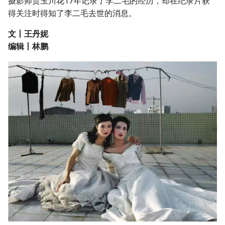
摄影师贾玉川花17年记录了李二毛的经历，却在纪录片获
g
得关注时得知了李二毛去世的消息。
附加信息 [Processed Page
s
Metadata]
文丨王丹妮
e
编辑丨林鹏
a
r
c
h