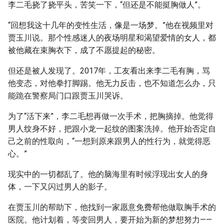
李二毛挠了挠平头，苦笑一下，“但还是不能挺胸做人”。
“回想我这十几年的变性生活，像是一场梦。”他在视频里对
贾玉川说。那个性感迷人的夜场明星和渴望爱情的女人，都
被他藏在束胸衣下，成了不愿提起的秘密。
但还是被人发现了。2017年，工友看出来李二毛有胸，骂
他变态，对他拳打脚踢。他无力反击，也不知道怎么办，只
能跪在警察局门口跟贾玉川哭诉。
为了“活下来”，李二毛想再做一次手术，把胸摘掉。他觉得
男人纹身不好，把跟小龙一起纹的图案洗掉。他开始否定自
己之前的性取向，“一想到原来跟男人的性行为，就觉得恶
心。”
现实中的一切都乱了。他的脑海里有时候浮现出女人的身
体，一下又闪过男人的影子。
在贾玉川的帮助下，他找到一家愿意免费帮他做取胸手术的
医院。他计划着，等变回男人，要开始为新的梦想努力——