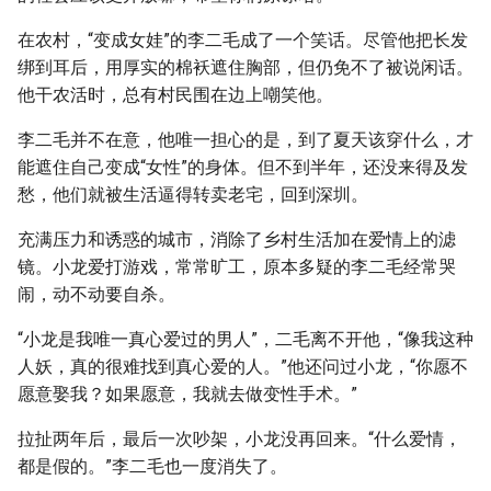
在农村，“变成女娃”的李二毛成了一个笑话。尽管他把长发
绑到耳后，用厚实的棉袄遮住胸部，但仍免不了被说闲话。
他干农活时，总有村民围在边上嘲笑他。
李二毛并不在意，他唯一担心的是，到了夏天该穿什么，才
能遮住自己变成“女性”的身体。但不到半年，还没来得及发
愁，他们就被生活逼得转卖老宅，回到深圳。
充满压力和诱惑的城市，消除了乡村生活加在爱情上的滤
镜。小龙爱打游戏，常常旷工，原本多疑的李二毛经常哭
闹，动不动要自杀。
“小龙是我唯一真心爱过的男人”，二毛离不开他，“像我这种
人妖，真的很难找到真心爱的人。”他还问过小龙，“你愿不
愿意娶我？如果愿意，我就去做变性手术。”
拉扯两年后，最后一次吵架，小龙没再回来。“什么爱情，
都是假的。”李二毛也一度消失了。