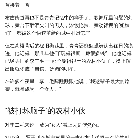
首接着一首。
布吉街道再也不是青青记忆中的样子了。歌舞厅里闪耀的灯
球，舞台下醉酒尖叫的男人，浓妆艳抹、舞动裙摆的“姐妹
们”，都被这个快速革新的城中村遗忘了。
但在高楼背后的破旧街巷里，青青还能勉强辨认出往日的痕
迹。他记得，那几年他们“玩得很疯，赚很多钱”。他也记得
已经去世的李二毛——那个穿得很土的农村小伙子，换上演
出服就变成了自信、妩媚的明星。
在许多个夜里，李二毛醉醺醺跟他说，“我这辈子最大的愿
望，就是成为一个女人。”
“被打坏脑子”的农村小伙
对李二毛来说，成为“女人”看上去是偶然的。
2002年，贾玉川在城中村里的一家化妆店拍摄一个跨性别