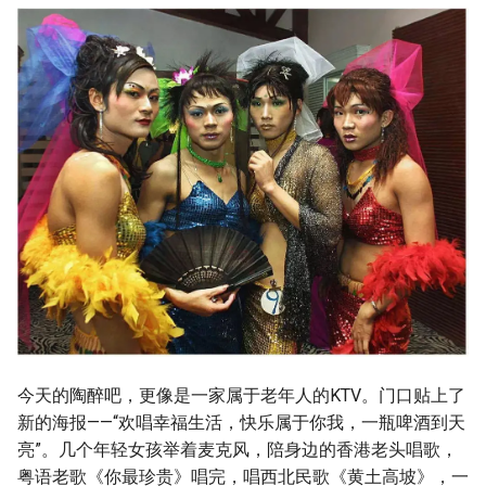
今天的陶醉吧，更像是一家属于老年人的KTV。门口贴上了
新的海报——“欢唱幸福生活，快乐属于你我，一瓶啤酒到天
亮”。几个年轻女孩举着麦克风，陪身边的香港老头唱歌，
粤语老歌《你最珍贵》唱完，唱西北民歌《黄土高坡》，一