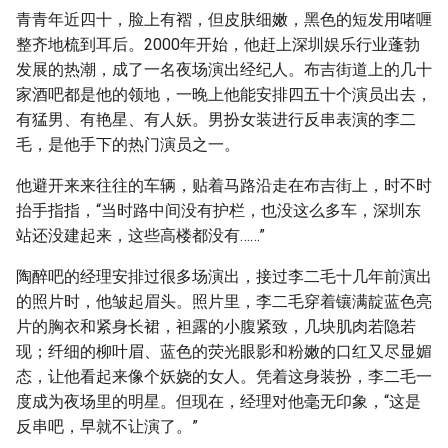
青青年近四十，脸上有褶，但皮肤细嫩，黑色的短发用啫喱
整齐地梳到耳后。2000年开始，他赶上深圳娱乐行业蓬勃
发展的热潮，成了一名夜场演出经纪人。布吉街道上的几十
家酒吧都是他的领地，一晚上他能安排四五十个演员出去，
有猛男、有艳星、有人妖。男扮女装进行反串表演的李二
毛，是他手下的热门演员之一。
他避开来来往往的车辆，贴着马路沿走在布吉街上，时不时
抬手指指，“当时路中间没有护栏，也没这么多车，深圳东
站还没建起来，这些高楼都没有……”
陶醉吧的经理安排过很多场演出，接过李二毛十几年前演出
的照片时，他皱起眉头。照片里，李二毛穿着镶满靛蓝色亮
片的胸衣和紧身长裙，袒露的小腹紧致，几块肌肉若隐若
现；纤细的柳叶眉、蓝色的荧光眼影和粉嫩的口红又尽显媚
态，让他看起来像个妖娆的女人。凭着这身装扮，李二毛一
度成为夜场里的明星。但现在，经理对他毫无印象，“这是
反串吧，早就不让演了。”