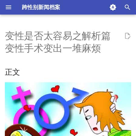
跨性别新闻档案
I
n
变性是否太容易之解析篇
正文
i
变性手术变出一堆麻烦
t
缘起
i
正文
逃犯变性还能抓吗
a
变性纠纷
l
i
一刀下去后 “性别”不明了
z
法规不健全医师风险大
i
n
“变性人”户籍怎么改