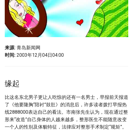
g
摘要与附加信息
s
附加信息 [Processed Page
e
Metadata]
a
r
来源:
青岛新闻网
时间:
2003年12月04日04:00
c
h
缘起
比这名东北男子更让人吃惊的还有一名男士，早报前天报道
了《他要隆胸“陪衬”鼓肚》的消息后，许多读者拨打早报热
线2888000表达自己的看法。市南张先生认为，现在通过整
形来“改造”自己身体的人越来越多，整形医生不能随意改变
一个人的性别及体貌特征，法律应对整形手术制定“规矩”。