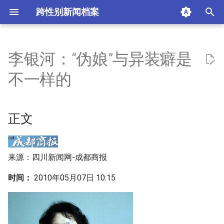
跨性别新闻档案
T
y
李银河：“伪娘”与异装癖是
正文
p
不一样的
e
相关新闻
t
正文
摘要与附加信息
o
附加信息 [Processed Page
s
Metadata]
来源：四川新闻网-成都商报
t
a
时间：
2010年05月07日 10:15
r
t