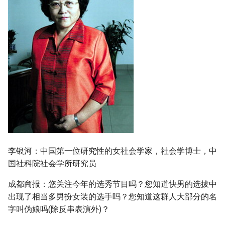
s
e
a
r
c
h
i
n
李银河：中国第一位研究性的女社会学家，社会学博士，中
g
国社科院社会学所研究员
成都商报：您关注今年的选秀节目吗？您知道快男的选拔中
出现了相当多男扮女装的选手吗？您知道这群人大部分的名
字叫伪娘吗(除反串表演外)？