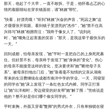
那天，他起了个大早，一直不敢拆。于是，他怀着忐忑的心
情闭着眼睛站在穿衣镜面前，请“林姨”帮忙。
“快看，好漂亮哦！”听到“林姨”兴奋的声音，“死囚之舞”这
才缓缓张开双眼。看到镜子里漂亮的“杰作”，“她”禁不住高
兴得与“林姨”相拥而泣：“我终于像女人了。”说到此
时，“她”嘴角泛起害羞的笑容：“那天，是我这辈子最快乐的
一天。”
回到成都，怕母亲发现，“她”平时一直把自己的上身死死裹
住。但好景不长，母亲终于发现了“她”身体的“变化”。伤心
的母亲不能接受这样的变化，坚决要求和“她”“断绝母子关
系”。被母亲扫地出门后，“她”靠着毫不知情的父亲从湖南
寄来的生活费继续在成都市南洋中学的学业。一天，同寝室
的同学在“她”床上发现了一条红色女式内裤。同学正打算
让“她”出洋相时，旁边寝室的好友帮“她”解了围：“凭啥说是
他的？整不好是你们哪个偷女同学的。”
平时束胸，外面又穿着“蹩脚”的男式外衣，只有单独锁在寝