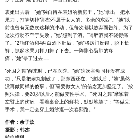
表姐出去后，“她”独自留在表姐的新房里，“她”拿出一把水
果刀，打算切掉“那些不属于女人的、多余的东西”。“她”以
前也曾有无数次这样的冲动，但每次都以放弃而告终。为了
这次行动不至于失败，“她”想到了酒。“喝醉酒就不晓得痛
了。”2瓶红酒和4两白酒下肚后，“她”将房门反锁，脱下长
裤，抓起水果刀挥刀舞了下去。一阵撕心裂肺的疼
痛，“她”晕了过去……
“死囚之舞”醒来时，已在医院。“她”这次举动同样没有成
功，“只是把睾丸割破了，那东西还在。”这以后，“她”虽然
没再做同样的傻事，但“誓要做女人”的信念更加坚定了。“按
照法律，要20岁以后才能做变性手术。”“死囚之舞”摩挲着
左臂上的伤疤，看着桌台上的鲜花，默默地笑了：“等做完
手术，我一定会穿上婚纱逛一次春熙路。”
作者：余子炊
摄影：韩杰
转自搜狐