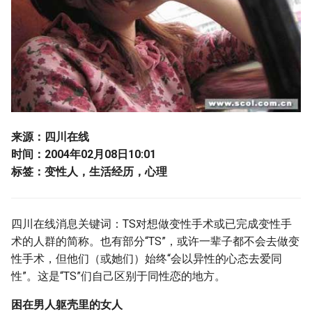
g
s
e
a
r
c
来源：四川在线
时间：2004年02月08日10:01
h
标签：变性人，生活经历，心理
四川在线消息关键词：TS对想做变性手术或已完成变性手
术的人群的简称。也有部分“TS”，或许一辈子都不会去做变
性手术，但他们（或她们）始终“会以异性的心态去爱同
性”。这是“TS”们自己区别于同性恋的地方。
困在男人躯壳里的女人