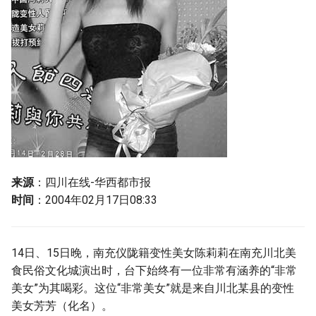
g
s
e
a
r
c
h
来源
：四川在线-华西都市报
时间
：2004年02月17日08:33
14日、15日晚，南充仪陇籍变性美女陈莉莉在南充川北美
食民俗文化城演出时，台下始终有一位非常有涵养的“非常
美女”为其喝彩。这位“非常美女”就是来自川北某县的变性
美女芳芳（化名）。