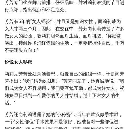
芳芳专门坐在舞台前排，仔细品味，并对莉莉表演的节目进
行点评，指出优点和不足之处。
芳芳有5年的“女人经验”，并且又是知识女性，而莉莉成为
女人才两三个月，因此，在交往中，芳芳向莉莉传授了许多
做女人的经验，教莉莉坦然面对生活、面对挑战。“你经常
演出，接触许多灯红酒绿的生活，一定要把握住自己，千万
不要迷失方向！”
说说女人秘密
莉莉见芳芳处处为她着想，就像自己的姐姐一样，于是向芳
芳提出：“我们结为姊妹吧！”芳芳同意了，她真诚地说：“我
们成为女人不容易啊，我们要互勉互励，都成为好女人。祝
妹妹早日找到一个爱你的男人并结婚，过上正常女人的生
活。”
芳芳还向莉莉透露了她的“小秘密”：当年在武汉做手术时，
一个“女性部位”手术效果不是很好，她准备对一些部位进
行“修造”，但不知哪家医院最好。莉莉则向她介绍了手术情