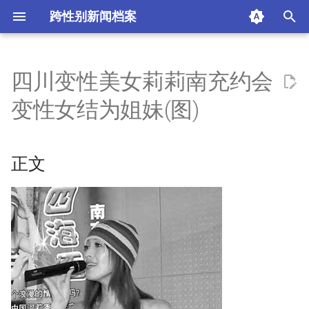
跨性别新闻档案
I
n
四川变性美女莉莉南充约会
正文
i
变性女结为姐妹(图)
t
摘要与附加信息
i
正文
附加信息 [Processed Page
a
Metadata]
l
i
z
i
n