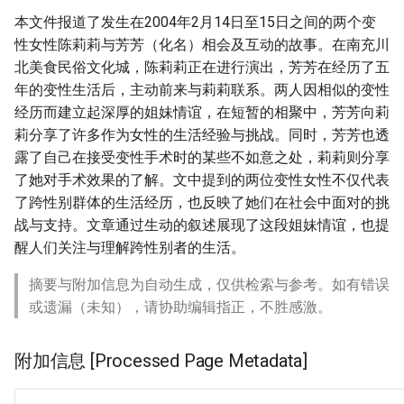
本文件报道了发生在2004年2月14日至15日之间的两个变
性女性陈莉莉与芳芳（化名）相会及互动的故事。在南充川
北美食民俗文化城，陈莉莉正在进行演出，芳芳在经历了五
年的变性生活后，主动前来与莉莉联系。两人因相似的变性
经历而建立起深厚的姐妹情谊，在短暂的相聚中，芳芳向莉
莉分享了许多作为女性的生活经验与挑战。同时，芳芳也透
露了自己在接受变性手术时的某些不如意之处，莉莉则分享
了她对手术效果的了解。文中提到的两位变性女性不仅代表
了跨性别群体的生活经历，也反映了她们在社会中面对的挑
战与支持。文章通过生动的叙述展现了这段姐妹情谊，也提
醒人们关注与理解跨性别者的生活。
摘要与附加信息为自动生成，仅供检索与参考。如有错误
或遗漏（未知），请协助编辑指正，不胜感激。
附加信息 [Processed Page Metadata]