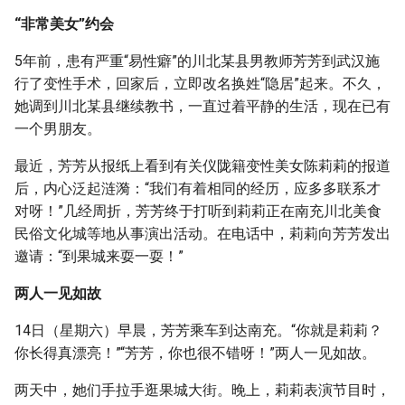
“非常美女”约会
5年前，患有严重“易性癖”的川北某县男教师芳芳到武汉施
行了变性手术，回家后，立即改名换姓“隐居”起来。不久，
她调到川北某县继续教书，一直过着平静的生活，现在已有
一个男朋友。
最近，芳芳从报纸上看到有关仪陇籍变性美女陈莉莉的报道
后，内心泛起涟漪：“我们有着相同的经历，应多多联系才
对呀！”几经周折，芳芳终于打听到莉莉正在南充川北美食
民俗文化城等地从事演出活动。在电话中，莉莉向芳芳发出
邀请：“到果城来耍一耍！”
两人一见如故
14日（星期六）早晨，芳芳乘车到达南充。“你就是莉莉？
你长得真漂亮！”“芳芳，你也很不错呀！”两人一见如故。
两天中，她们手拉手逛果城大街。晚上，莉莉表演节目时，