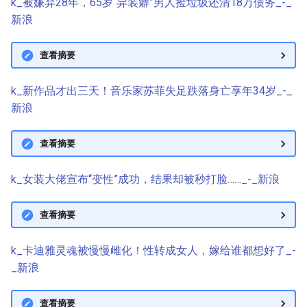
k_被嫌弃28年，65岁“异装癖”男人捡垃圾还清18万债务_-_
新浪
查看摘要
k_新作品才出三天！音乐家苏菲失足跌落身亡享年34岁_-_
新浪
查看摘要
k_女装大佬宣布“变性”成功，结果却被秒打脸……_-_新浪
查看摘要
k_卡迪雅灵魂被慢慢雌化！性转成女人，嫁给谁都想好了_-
_新浪
查看摘要