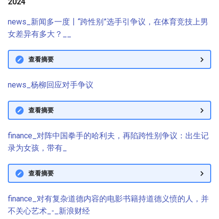
2024
g
news_新闻多一度丨“跨性别”选手引争议，在体育竞技上男
s
女差异有多大？__
e
查看摘要
a
r
news_杨柳回应对手争议
c
查看摘要
h
finance_对阵中国拳手的哈利夫，再陷跨性别争议：出生记
录为女孩，带有_
查看摘要
finance_对有复杂道德内容的电影书籍持道德义愤的人，并
不关心艺术_-_新浪财经