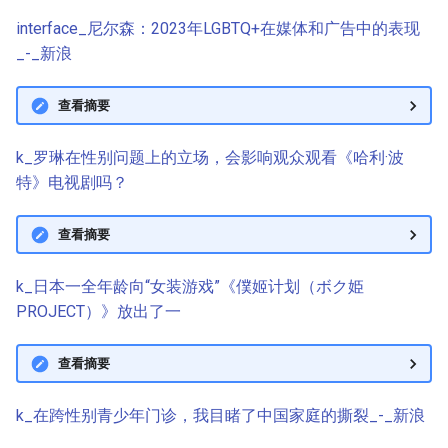
interface_尼尔森：2023年LGBTQ+在媒体和广告中的表现
_-_新浪
查看摘要
k_罗琳在性别问题上的立场，会影响观众观看《哈利·波
特》电视剧吗？
查看摘要
k_日本一全年龄向“女装游戏”《僕姬计划（ボク姫
PROJECT）》放出了一
查看摘要
k_在跨性别青少年门诊，我目睹了中国家庭的撕裂_-_新浪