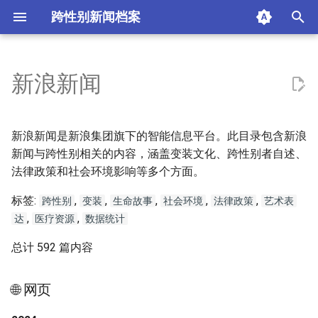
跨性别新闻档案
I
n
新浪新闻
i
t
新浪新闻是新浪集团旗下的智能信息平台。此目录包含新浪
i
新闻与跨性别相关的内容，涵盖变装文化、跨性别者自述、
法律政策和社会环境影响等多个方面。
a
标签:
,
,
,
,
,
l
跨性别
变装
生命故事
社会环境
法律政策
艺术表
,
,
达
医疗资源
数据统计
i
总计 592 篇内容
z
i
🌐 网页
n