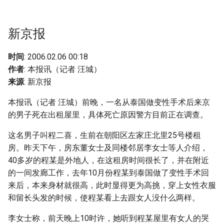
g
s
新京报
e
时间
: 2006.02.06 00:18
a
作者
: 本报讯（记者 汪城）
r
来源
: 新京报
c
本报讯（记者 汪城）前晚，一名从泰国做变性手术后来京
的男子死在出租屋里，具体死亡原因警方目前正在调查。
h
这名男子叫程二喜，生前在朝阳区左家庄北里25号楼租
房。昨天下午，房东董女士及同楼邻居李女士等人介绍，
40多岁的程某是外地人，在这租房时间很长了，并在附近
的一间发廊工作，去年10月份程某到泰国做了变性手术回
来后，本来身材就很高，此时显得更为高挑，穿上女性衣服
和留长头发的时候，使程某看上去跟女人没什么两样。
李女士称，前天晚上10时许，她听到程某屋里有女人的哭