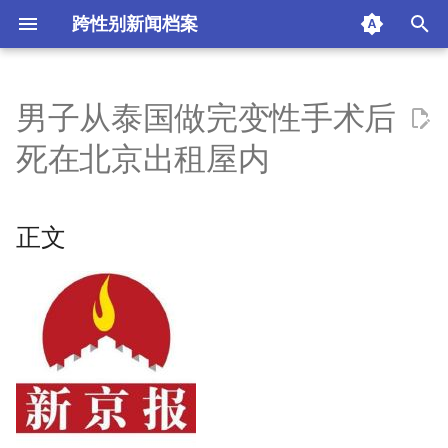
跨性别新闻档案
I
n
男子从泰国做完变性手术后
正文
i
死在北京出租屋内
t
新京报
i
正文
热门评论
a
摘要与附加信息
l
i
附加信息 [Processed Page
z
Metadata]
i
n