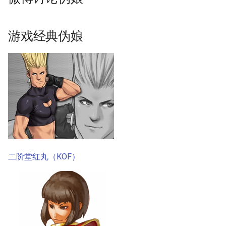
游戏经典伪娘
二阶堂红丸（KOF）