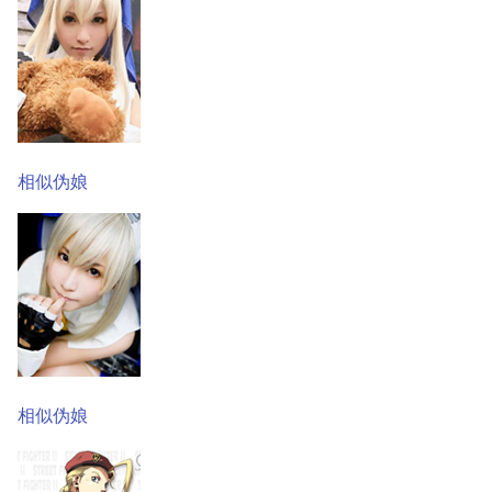
相似伪娘
相似伪娘