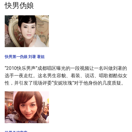
快男伪娘
快男第一伪娘 刘著 著姐
“2010快乐男声”成都唱区曝光的一段视频让一名叫做刘著的
选手一夜走红。这名男生容貌、着装、说话、唱歌都酷似女
性，并引发了现场评委“安妮玫瑰”对于他身份的几度质疑。