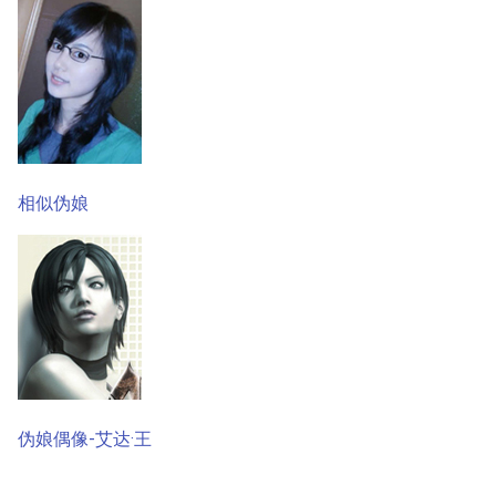
相似伪娘
伪娘偶像-艾达·王