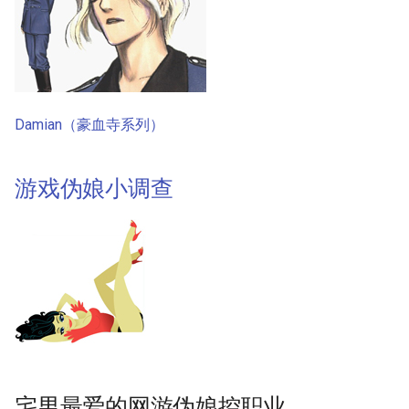
Damian（豪血寺系列）
游戏伪娘小调查
宅男最爱的网游伪娘控职业