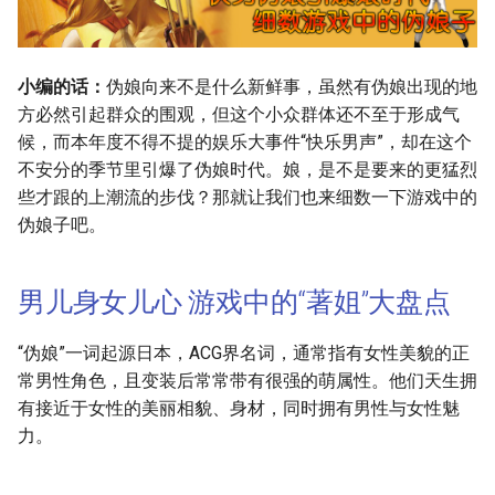
游戏伪娘-巴洛克
g
s
游戏伪娘-克里斯
小编的话：
伪娘向来不是什么新鲜事，虽然有伪娘出现的地
e
方必然引起群众的围观，但这个小众群体还不至于形成气
快男伪娘
a
候，而本年度不得不提的娱乐大事件“快乐男声”，却在这个
快男第一伪娘 刘著 著姐
不安分的季节里引爆了伪娘时代。娘，是不是要来的更猛烈
r
些才跟的上潮流的步伐？那就让我们也来细数一下游戏中的
c
快男伪娘童童
伪娘子吧。
h
盘点快男伪娘雷人造型
男儿身女儿心 游戏中的“著姐”大盘点
微博讨论伪娘
“伪娘”一词起源日本，ACG界名词，通常指有女性美貌的正
常男性角色，且变装后常常带有很强的萌属性。他们天生拥
游戏经典伪娘
有接近于女性的美丽相貌、身材，同时拥有男性与女性魅
力。
游戏伪娘小调查
宅男最爱的网游伪娘控职业