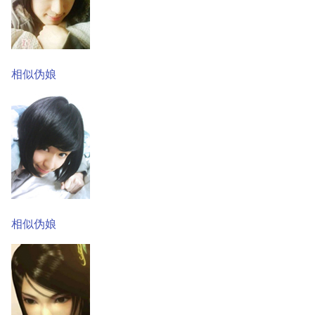
相似伪娘
相似伪娘