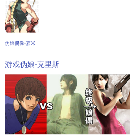
伪娘偶像-嘉米
游戏伪娘-克里斯