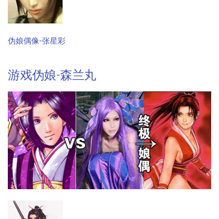
伪娘偶像-张星彩
游戏伪娘-森兰丸