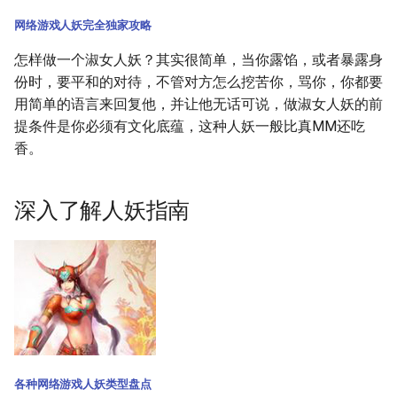
网络游戏人妖完全独家攻略
怎样做一个淑女人妖？其实很简单，当你露馅，或者暴露身
份时，要平和的对待，不管对方怎么挖苦你，骂你，你都要
用简单的语言来回复他，并让他无话可说，做淑女人妖的前
提条件是你必须有文化底蕴，这种人妖一般比真MM还吃
香。
深入了解人妖指南
各种网络游戏人妖类型盘点