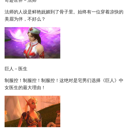
奇迹世界－法师
法师的人设是鲜艳妩媚到了骨子里。始终有一位穿着凉快的
美眉为伴，不好么？
巨人－医生
制服控！制服控！制服控！这绝对是宅男们选择《巨人》中
女医生的最大理由！