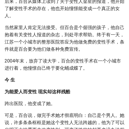
后来，百合从媒体上读到了关于变性人金星的报道，他开始
了解变性手术的存在，他也开始憧憬能变成一个真正的女
人。
当然家里人肯定无法接受。但百合是个倔强的孩子，他自己
抱着有关变性人报道的杂志，到处寻求帮助。终于有一天，
江苏一个小城市的整形医院答应为他做免费的变性手术，条
件就是百合要为他们做各种免费宣传。
2004年末，放弃了读大学，百合的变性手术在一个小城市
进行着，他憧憬自己终于要化蛹成蝶了。
今 生
为能爱人而变性 现实却这样残酷
跨出医院，他变成了她。
可是，百合说，做完手术她才彻底明白：自己是个男人。她
说，许多条条框框是她这个变性人无法跨越的，他为了可以