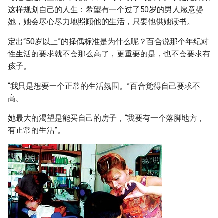
这样规划自己的人生：希望有一个过了50岁的男人愿意娶
她，她会尽心尽力地照顾他的生活，只要他供她读书。
定出“50岁以上”的择偶标准是为什么呢？百合说那个年纪对
性生活的要求就不会那么高了，更重要的是，也不会要求有
孩子。
“我只是想要一个正常的生活氛围。”百合觉得自己要求不
高。
她最大的渴望是能买自己的房子，“我要有一个落脚地方，
有正常的生活”。