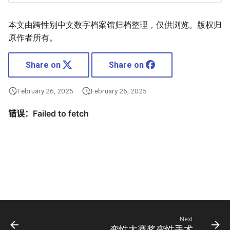
本文由跨性别中文数字档案馆归档整理，仅供浏览。版权归
原作者所有。
Share on
Share on
February 26, 2025
February 26, 2025
Next
变性大赛奖变性手术