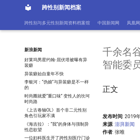
另类异装癖让你性高采烈
跨性别新闻档案
异装癖穿上另一种性别(图)
2010选秀调查：伪娘真相 哗众取
跨性别与多元性别新闻资料档案馆
中国新闻网
凤凰网
宠的阴谋？(图)
DC真人电影首个跨性别角色曝光
由跨性别演员出演
《黑客帝国》导演拉里变性吓晕影
千余名
新浪新闻
迷(图)
好莱坞男星约翰-屈伏塔被曝有异
智能委
装癖
异装癖始自童年不快
李银河：“伪娘”与异装癖是不一样
正文
的
时尚圈就爱“重口味” 变性人的坎坷
时尚路
《上古卷轴OL》首个非二元性别
角色引玩家不满
发布时间
: 2019
来源
:
澎湃新闻
《海吉拉》：“我”的身体与强制异
性恋欲望
作者
: 张唯
一位妇科医生开了跨性别医疗门诊