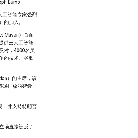
eph Burns
人工智能专家强烈
姆斯）的加入。
Maven）负面
军提供云人工智能
反对，4000名员
战争的技术。谷歌
tion）的主席，该
节碳排放的智囊
视，并支持特朗普
“立场直接违反了