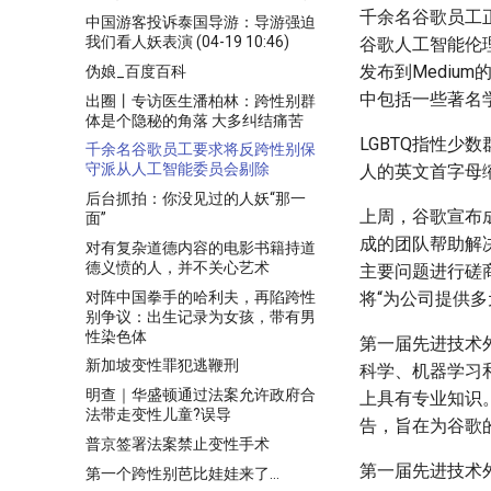
千余名谷歌员工正在
中国游客投诉泰国导游：导游强迫
我们看人妖表演 (04-19 10:46)
谷歌人工智能伦
发布到Mediu
伪娘_百度百科
中包括一些著名
出圈丨专访医生潘柏林：跨性别群
体是个隐秘的角落 大多纠结痛苦
LGBTQ指性
千余名谷歌员工要求将反跨性别保
守派从人工智能委员会剔除
人的英文首字母
后台抓拍：你没见过的人妖“那一
上周，谷歌宣布
面”
成的团队帮助解
对有复杂道德内容的电影书籍持道
德义愤的人，并不关心艺术
主要问题进行磋商
对阵中国拳手的哈利夫，再陷跨性
将“为公司提供多
别争议：出生记录为女孩，带有男
性染色体
第一届先进技术
新加坡变性罪犯逃鞭刑
科学、机器学习
明查｜华盛顿通过法案允许政府合
上具有专业知识
法带走变性儿童?误导
告，旨在为谷歌
普京签署法案禁止变性手术
第一届先进技术外部咨询委
第一个跨性别芭比娃娃来了…