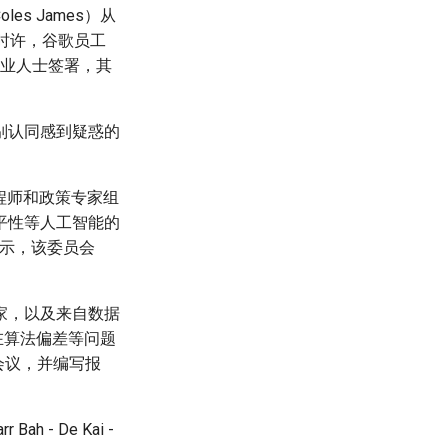
es James）从
时许，谷歌员工
行业人士签署，其
别认同感到疑惑的
程师和政策专家组
平性等人工智能的
表示，该委员会
家，以及来自数据
，他们在算法偏差等问题
会议，并编写报
h - De Kai -