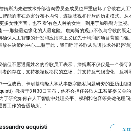
命詹姆斯为先进技术外部咨询委员会成员也严重破坏了谷歌在人工
工智能的潜在危害分布不均匀，遵循歧视和排斥的历史模式。从
’更多女性声音，也不‘看’有色人种的女性，到用于加强警方监视
能——那些最边缘化的人最危险。詹姆斯的观点不仅与谷歌的既
与确保人工智能的开发和应用将正义优先于利润的项目背道而驰
表放在决策的中心……鉴于此，我们呼吁谷歌从先进技术外部咨询
”
议信但不愿透露姓名的谷歌员工表示，詹姆斯不仅仅是一个保守派
别者的存在，支持极端反移民的立场，并支持反气候变化，反科学
中一位成员、卡耐基梅隆大学从事数字隐私问题研究的亚历山德罗
ro Acquisti）教授于3月30日宣布，他不会担任谷歌人工智能委员
致力于研究如何在人工智能中处理公平、权利和包容等关键伦理问
重要工作的合适场所。”