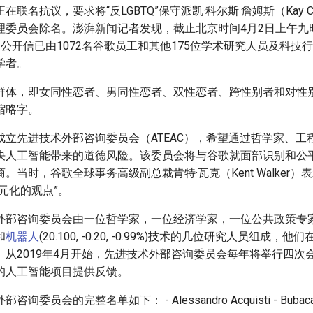
联名抗议，要求将“反LGBTQ”保守派凯·科尔斯·詹姆斯（Kay Col
理委员会除名。澎湃新闻记者发现，截止北京时间4月2日上午九
m的公开信已由1072名谷歌员工和其他175位学术研究人员及科技
学者。
少数群体，即女同性恋者、男同性恋者、双性恋者、跨性别者和对性
缩略字。
成立先进技术外部咨询委员会（ATEAC），希望通过哲学家、工
决人工智能带来的道德风险。该委员会将与谷歌就面部识别和公
。当时，谷歌全球事务高级副总裁肯特·瓦克（Kent Walker）
元化的观点”。
外部咨询委员会由一位哲学家，一位经济学家，一位公共政策专
和
机器人
(20.100, -0.20, -0.99%)技术的几位研究人员组成
。从2019年4月开始，先进技术外部咨询委员会每年将举行四次
的人工智能项目提供反馈。
员会的完整名单如下： - Alessandro Acquisti - Bubacarr Ba