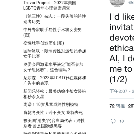
Trevor Project：2022年美国
LGBTQ青年心理健康调查
《第三性》杂志：一段失落的跨性
别者历史
中外专家联手易性手术将女变男
(图)
变性球手创造历史(图)
国际泳联：限制跨性别运动员参加
女子比赛
奥委会用激素水平决定“能否参加
女子组比赛”，这合理吗？
尼尔森：2023年LGBTQ+在媒体和
广告中的表现
新闻乐轻松：最美伪娘小灿女装扮
相秒杀女星
离谱！10岁儿童成跨性别模特
肖乾冬变性：若不变女 我就去死
被美国“消失”的台当局代表：跨性
别者 曾是国际级黑客
跨性别选手参加巴黎奥运？条件增