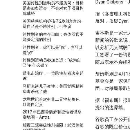
Dyan Gibbens - J
美国跨性别运动员不服质疑：目标
是参加奥运会，不会对女子项目构
据《麻省理工科
成威胁
反对，质疑Dyan 
英国慈善机构称孩子2岁就能能分
辨自己是否跨性别，引争议
吉本斯是一家无人
跨性别者的生存自白：身体器官不
能决定我的性别
新闻的谷歌来说
以分析无人驾驶飞
跨性别者：你可以是“你”，也可以
是“妳”
工签署了一份请愿
跨性别运动员参加奥运：“成为自
随后表示不会续
己”有什么错？
遭电击治疗，一位跨性别者决定起
詹姆斯则是4月1日
诉
基金会是一家保
马斯克谈儿子变性：美国觉醒精神
团，对移民采取强
病毒杀死了他
龙腾世纪首次有非二元性别角色
据《福布斯》报
且能自定义
提出的边界墙。
2017 年巴西异装癖和变性者谋杀
案地图 – Antra
谷歌员工在公开
颠覆三观突破性别极限！武汉伪娘
谷歌的既定价值观