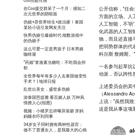
cos照超性感
在Cos援交群呆了一个月：感知二
公开信称，“任
次元世界的阴暗面
方面的立场。人
伪娘+异世界转生+政治家！泰国
人工智能，不‘听
某轻小说引发网友关注
化武器的人工智
快男伪娘引爆娘时代 细数游戏中
驰，而且还直接
的伪娘子
把弱势群体的代
这么可爱一定是男孩子 日本男娘
科尔斯·詹姆斯。
咖啡屋
“药娘”拿激素当糖吃：不吃我会抑
一名参与起草抗
郁
动派，否认跨性
全世界每年有多少人去泰国做变性
手术？ | 地球日报
上述委员会的其
乱世出美女，盛世多伪娘
（Alessand
游泰国芭提雅 看百媚人妖 万种风
上说：“虽然我
情撩人心(组图)
这是我从事这项
视频：小猪罗志祥曝异装癖 穿妈
妈睡衣吓到同事
34岁女子同时拥有两种性器官：
做不了普通女人，是我最大的心病