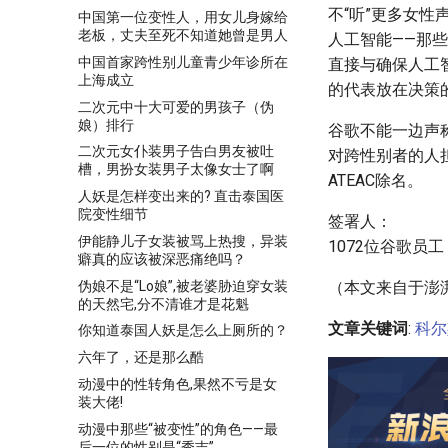
不“听”更多女
中国第一位变性人，用女儿身嫁给
老板，丈夫至死不知道她曾是男人
人工智能——那
中国首家跨性别儿童青少年诊所在
直接与确保人工
上海成立
的代表放在决策
二次元中十大可爱的男孩子（伪
娘）排行
谷歌不能一边声
二次元女仆装男子告白男友被吐
对跨性别者的人
槽，男扮女装男子太像女士了啊
ATEAC除名。
人妖是怎样变出来的? 直击泰国医
院变性细节
签署人：
伊能静儿子女装被骂上热搜，异装
1072位谷歌员工
癖真的应该被深恶痛绝吗？
伪娘不是“Lo娘”,被老婆胁迫穿女装
（本文来自于澎
的天然宅,分不清谁才是花魁
文章关键词
:
科尔
你知道泰国人妖是怎么上厕所的？
六年了，还是那么酷
动漫中的性转角色,果然不亏是女
装大佬!
动漫中那些“被变性”的角色——最
后一位的性别是“秀吉”