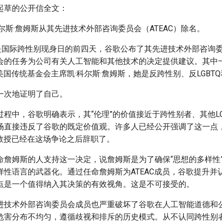
起草的公开信全文：
尔斯·詹姆斯从其先进技术外部咨询委员会（ATEAC）除名。
是国际跨性别现身日的前四天，谷歌公布了其先进技术外部咨询委员
会的任务为公司有关人工智能和其他技术的决定提供建议。其中
是美国传统基金会主席凯·科尔斯·詹姆斯，她是反跨性别、反LGBT
一次地证明了自己。
程中，谷歌明确表示，其“伦理”的价值接近于跨性别者、其他LG
场直接违反了谷歌的既定价值观。许多人已经公开强调了这一点
的教授已经在这场争论之后辞职了。
命詹姆斯的人支持这一决定，说詹姆斯是为了确保“思想的多样性
样性语言的武器化。通过任命詹姆斯为ATEAC成员，谷歌提升并
点是一个值得纳入其决策的有效视角。这是不可接受的。
进技术外部咨询委员会成员也严重破坏了谷歌在人工智能道德和
危害分布不均匀，遵循歧视和排斥的历史模式。从不认同跨性别