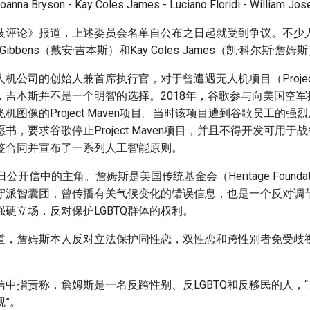
oanna Bryson - Kay Coles James - Luciano Floridi - William Jos
技评论》报道，上述委员会名单自公布之日起就受到争议。不少
Gibbens（戴安·吉本斯）和Kay Coles James（凯·科尔斯·詹
机公司的创始人兼首席执行官，对于曾遭遇无人机项目（Project 
，吉本斯并不是一个明智的选择。2018年，谷歌参与向美国空
机图像的Project Maven项目。当时该项目遭到谷歌员工的强烈
书，要求谷歌停止Project Maven项目，并且不得开发可用于
签合同并宣布了一系列人工智能原则。
公开信中的主角。詹姆斯是美国传统基金会（Heritage Founda
守派智囊团，曾传播有关气候变化的错误信息，也是一个反对调
硬立场，反对保护LGBTQ群体的权利。
道，詹姆斯本人反对立法保护同性恋，双性恋和跨性别者免受歧
信中指责称，詹姆斯是一名反跨性别、反LGBTQ和反移民的人，
”。