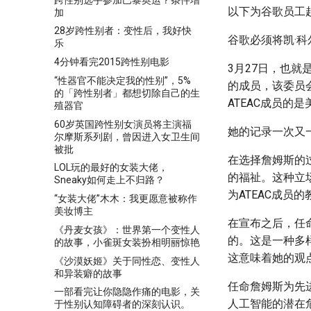
以下为谷歌员工
加
28岁跨性别者：变性后，我好快
谷歌必须将凯·科
乐
4分钟看完2015跨性别电影
3月27日，也就
“性器官不能决定我的性别”，5%
的成员，该委员
的「跨性别者」都想切除自己的生
ATEAC成员的
殖器官
60岁英国跨性别女演员将主演福
她的记录一次又
尔摩斯系列剧，曾因进入女卫生间
被批
在选择詹姆斯的过
LOL玩的最好的女装大佬，
的福祉。这种立
Sneaky如何走上不归路？
为ATEAC成员
“女装大佬”木木：我更愿意被称作
美妆博主
在宣布之后，任
《丹麦女孩》：世界第一个变性人
的。这是一种多
的故事，小雀斑女装扮相明丽惊艳
这意味着她的观
《沙漠妖姬》关于同性恋、变性人
和异装癖的故事
任命詹姆斯为先
一部看完让你隐隐作痛的电影，关
人工智能的潜在
于性别认知障碍者的深刻认识。