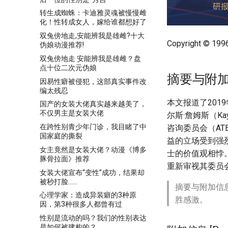
转生成蜘蛛：卡迪雅灵魂被慢慢雌
化！性转成女人，嫁给谁都想好了
双兔傍地走,安能辨我是雄雌?十大
Copyright © 19
伪娘动漫推荐!
双兔傍地走 安能辨我是雄雌？盘
点十位二次元伪娘
摘要与附
因易性癖被侵犯，这部真实事件改
编太残忍
本文报道了201
国产的女装大佬真实越来越美了，
不仅男主是女装大佬
尔斯·詹姆斯（K
在跨性别青少年门诊，我目睹了中
咨询委员会（AT
国家庭的撕裂
益的立场受到强
女主竟然是女装大佬？动漫《博多
士的价值观相悖
豚骨拉面》推荐
重新审视其委员
女装大佬宣布“变性”成功，结果却
被秒打脸……
摘要与附加信
心理学家：造成异装癖的3种原
胜感激。
因，第3种很多人都曾有过
性别是流动的吗？我们的性别表达
是如何被建构的？