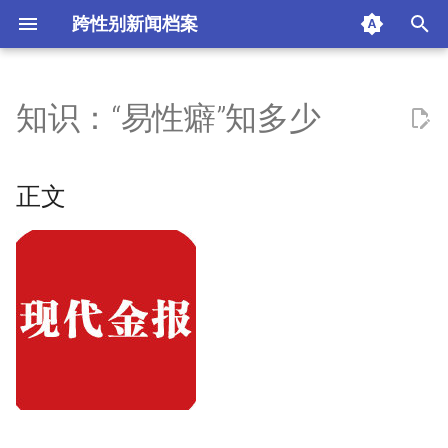
跨性别新闻档案
I
n
知识：“易性癖”知多少
正文
i
t
现代金报
正文
i
知识篇 “易性癖”知多少
a
关于“易性癖”
l
i
认定标准
z
“酷儿”理论
i
n
热门评论点击查看更多