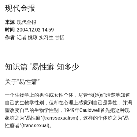
g
现代金报
摘要与附加信息
s
来源
: 现代金报
附加信息 [Processed Page
e
时间
: 2004.12.02 14:59
Metadata]
作者
: 记者 姚琼 实习生 甘恬
a
r
c
知识篇 “易性癖”知多少
h
关于“易性癖”
一个生物学上的男性或女性个体，尽管他(她)们清楚地知道
自己的生物学性别，但却在心理上感觉到自己是异性，并渴
望改变自己的生物学性别，1949年Cauldwell首先把这种现
象称之为“易性癖”(transsexualism)，这样的个体称之为“易
性癖者”(transsexual)。