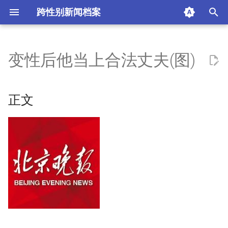
跨性别新闻档案
I
n
变性后他当上合法丈夫(图)
正文
i
t
北京晚报
正文
i
摘要与附加信息
a
附加信息 [Processed Page
l
Metadata]
i
z
i
n