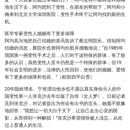
地生活下去，阿均想到了变性，在朋友的帮助下，阿均和小
梅来到北京大学深圳医院，变性手术终于让阿均找到新的生
机。
医学专家变性人婚姻有了更多保障
阿均高兴地把自己结婚的喜讯告诉了蔡志明院长。得知阿均
结婚的消息，蔡院长也替阿均欣慰并感慨地说：“自1985年
我国第一例变性手术之后，人们对于这特殊的群体，有了较
多的认识，虽然变性人至今仍然是一个特殊的群体，但19
年社会文明的进步，法律的人性回归，使他们的婚姻、爱情
有了更多的保障和包容。”（欧阳四平白雪）
20年隐姓埋名、宁肯漂泊他乡也不愿以真实身份示人的中
国变性第一人张克沙去年出版了自传《女人梦》。日前记者
见到张克沙，对记者提出为何会有出书的念头，她毫不犹豫
地回答：“我想让一切大白于天下，让自己走出心灵的阴
影，从而得到一种解脱！”张克沙希望很快被人淡忘，从此
过上普通人的生活。