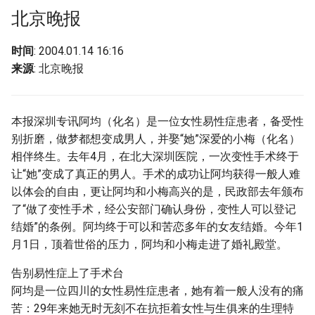
g
北京晚报
s
时间
: 2004.01.14 16:16
e
来源
: 北京晚报
a
r
本报深圳专讯阿均（化名）是一位女性易性症患者，备受性
c
别折磨，做梦都想变成男人，并娶“她”深爱的小梅（化名）
相伴终生。去年4月，在北大深圳医院，一次变性手术终于
h
让“她”变成了真正的男人。手术的成功让阿均获得一般人难
以体会的自由，更让阿均和小梅高兴的是，民政部去年颁布
了“做了变性手术，经公安部门确认身份，变性人可以登记
结婚”的条例。阿均终于可以和苦恋多年的女友结婚。今年1
月1日，顶着世俗的压力，阿均和小梅走进了婚礼殿堂。
告别易性症上了手术台
阿均是一位四川的女性易性症患者，她有着一般人没有的痛
苦：29年来她无时无刻不在抗拒着女性与生俱来的生理特