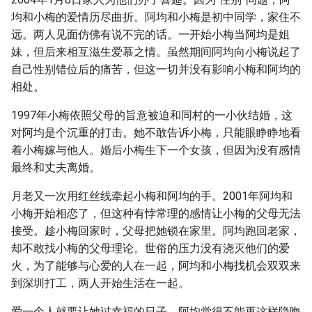
均和小梅的爱情历尽曲折。阿均和小梅是初中同学，家住不
远。两人见面仿佛有说不完的话。一开始小梅当阿均是姐
妹，但后来相互滋生爱慕之情。虽然期间阿均向小梅说起了
自己性别错位后的痛苦，但这一切并没有影响小梅和阿均的
相处。
1997年小梅依照父母的旨意被迫和同村的一小伙结婚，这
对阿均是个沉重的打击。她不敢告诉小梅，只能眼睁睁地看
着小梅嫁与他人。婚后小梅生下一个女孩，但因为没有感情
最终和丈夫离婚。
月老又一次用红丝线牵起小梅和阿均的手。2001年阿均和
小梅开始相恋了，但这种有悖常理的感情让小梅的父母无法
接受。趁小梅回家时，父母把她锁在家里。阿均跑回老家，
却不敢找小梅的父母理论。世俗的压力没有浇灭他们的爱
火，为了能够与心爱的人在一起，阿均和小梅找机会双双来
到深圳打工，两人开始生活在一起。
爱一个人就要让她过幸福的日子，阿均觉得不能再这样隐晦