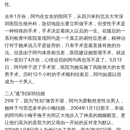
性。
去年1月份，阿均在女友的陪同下，从四川来到北京大学深
圳医院生殖外科，急切地提出要立即做手术，但变性手术是
一种特殊的手术，手术决定着病人以后的一生。在随后的一
系列检查中医院发现阿均是一个真正的易性症患者，精神治
疗对于她来说几乎是徒劳的，只有手术是最直接有效的办
法。但是由于阿均体质相当差，医院建议她暂缓手术。就这
样一直到了4月份，心情迫切的阿均再也等不及了。5月13
日，阿均终于进了手术室，医院为她实施了风险很大的女变
男手术。历时12个小时的手术顺利结束后，阿均如愿以偿
成为一个男人。
二人“逃”到深圳结婚
29年了，因为“性别”痛苦不堪，阿均为爱毅然变性当男人，
她终于与苦恋多年的小梅结婚……2004年1月1日那天，幸福
的阿均和小梅手挽手光明正大地步入了神圣的婚姻殿堂。更
让他们高兴的是双方的父母由一开始的反对变为默认。
2004年1月8日家人为他们办了喜筵。因为“性别”问题，阿