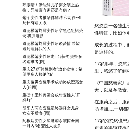
辣眼睛！伊能静儿子穿女装上热
搜，异装癖有趣还是有病？
这个变性者被哈佛解聘 和两任FBI
局长有啥关系
悠悠是一名独生
道德模范刘霆变性后穿黑色短裙受
性特征，比如体
访 将演电影
道德模范刘霆变性后谈爱情:希望
成长的过程中，
遇到理解我的人
是这样的。
道德模范变性后走T台获奖 婉拒多
名追求者(图)
17岁那年，悠
重庆27岁“跨性别者”放弃变性：希
里，悠悠了解到
望更多人接纳“ta”
重庆俊男变性手术成功终成漂亮女
《中国慈善家》
人(组图)
素，以及孕激素
重磅！里约奥运会或对变性人“开
绿灯”
在服药之后，服
阴阳人两次变性最终选择女儿身
肪增加……一切
女友不后悔 (图)
17岁的悠悠也
阿根廷变性女星遭虐杀震惊全国
一月内3名变性人被杀
正规的渠道获得