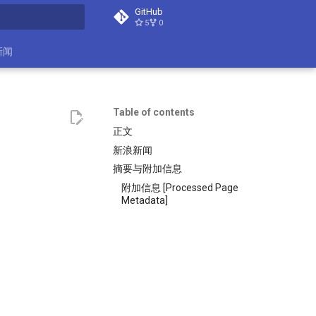
GitHub
5
0
search
新闻
Table of contents
正文
新浪新闻
摘要与附加信息
附加信息 [Processed Page
Metadata]