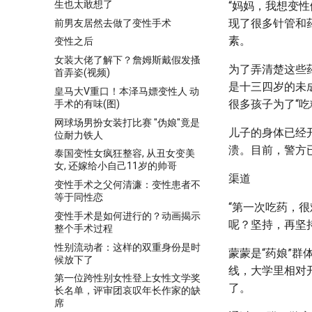
生也太敢想了
“妈妈，我想变
现了很多针管和
前男友居然去做了变性手术
素。
变性之后
女装大佬了解下？詹姆斯戴假发搔
为了弄清楚这些
首弄姿(视频)
是十三四岁的未
皇马大V重口！本泽马嫖变性人 动
很多孩子为了“吃
手术的有味(图)
网球场男扮女装打比赛 "伪娘"竟是
儿子的身体已经
位耐力铁人
溃。目前，警方
泰国变性女疯狂整容, 从丑女变美
女, 还嫁给小自己11岁的帅哥
渠道
变性手术之父何清濂：变性患者不
等于同性恋
“第一次吃药，
变性手术是如何进行的？动画揭示
呢？坚持，再坚持
整个手术过程
性别流动者：这样的双重身份是时
蒙蒙是“药娘”
候放下了
线，大学里相对
第一位跨性别女性登上女性文学奖
了。
长名单，评审团哀叹年长作家的缺
席