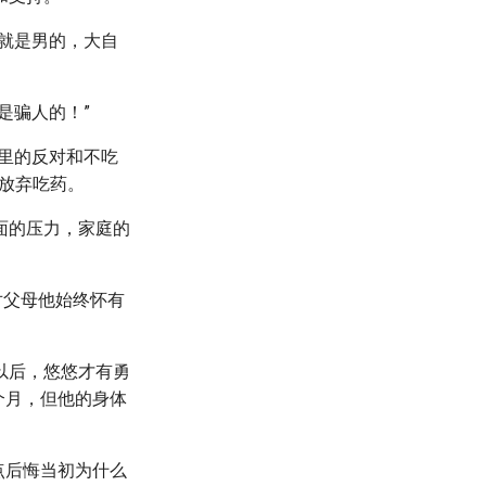
就是男的，大自
是骗人的！”
里的反对和不吃
放弃吃药。
面的压力，家庭的
对父母他始终怀有
以后，悠悠才有勇
个月，但他的身体
点后悔当初为什么