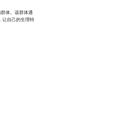
的群体。该群体通
，让自己的生理特