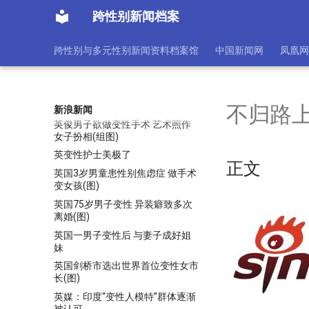
老公变性悄为人妻 是否重婚民政
跨性别新闻档案
司法已有定论
联合国决议支持同性恋权利
跨性别与多元性别新闻资料档案馆
中国新闻网
凤凰网
苏格兰要让变性“更容易”，英国政
府坐不住了
英50岁男子两次变性都交桃花运
富豪向"她"求婚(图)
不归路上
新浪新闻
英俊男子欲做变性手术 艺术照作
女子扮相(组图)
英变性护士美极了
正文
英国3岁男童患性别焦虑症 做手术
变女孩(图)
英国75岁男子变性 异装癖致多次
离婚(图)
英国一男子变性后 与妻子成好姐
妹
英国剑桥市选出世界首位变性女市
长(图)
英媒：印度“变性人模特”群体逐渐