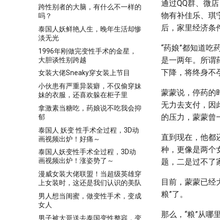
通过QQ群、微
跨性别者的大脑，有什么不一样的
物有补佳乐、琪
吗？
后，家里经济条
泰国人妖鲜艳人生，晚年生活却惨
淡无光
“药娘”都知道
1996年刚做完变性手术的金星，
是一两年。所谓
大胆谈性别跨越
下降，将终身不
女装大佬Sneaky穿女装上节目
小伙患有严重异装癖，不仅偷穿妹
蒙蒙说，停药的
妹的衣服，还喜欢躲在柜子里
无力去支付，因
拿激素当糖吃，药娘说不吃我会抑
的压力，蒙蒙曾
郁
泰国人 妖变 性手术全过程，3D动
直到现在，他都
画视频出炉！好痛～
种，更像是两个
泰国人妖变性手术全过程，3D动
画视频出炉！涨姿势了～
题，二是过不了
漫威女装大佬联盟！当超级英雄穿
目前，蒙蒙已经
上女装时，这还是我们认识的美队
粮”了。
男人想当闺蜜，做变性手术，变成
女人
那么，“粮”从
男子被大哥送去泰国变性整容，变