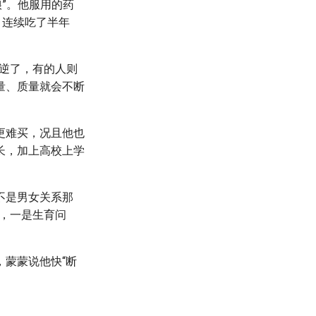
”。他服用的药
。连续吃了半年
可逆了，有的人则
量、质量就会不断
更难买，况且他也
长，加上高校上学
不是男女关系那
，一是生育问
蒙蒙说他快“断