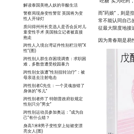
“吃糖”实为吃药
解读泰国美艳人妖的辛酸生活
而“药娘”，则
警察局现身变性警官 英国将为变
性人开绿灯
常不能认同自己
质问得州州长竞选人是否会反对儿
征最大限度地接
童变性手术 美国独立记者被直接
抱走
因为青春期是易
跨性人入境台湾证件性别栏注明“X
性”(图)
跨性别人群生存困境调查：求职困
难，多数曾遭受校园暴力
跨性别女孩遭“性别扭转治疗”：被
母亲送去注射电击
跨性别者C先生：一个灵魂放错了
身体的“爷儿”
跨性别者炸了 特朗普政府欲规定
性别只分“男女”
跨性别运动员参加奥运：“成为自
己”有什么错？
身高1米8男子变性穿上短裙变漂
亮女人(图)