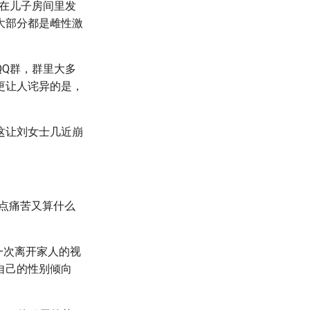
又在儿子房间里发
大部分都是雌性激
Q群，群里大多
更让人诧异的是，
这让刘女士几近崩
点痛苦又算什么
一次离开家人的视
自己的性别倾向