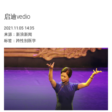
g
s
启迪vedio
e
2021.11.05 14:35
a
来源：新浪新闻
r
标签：跨性别医学
c
h