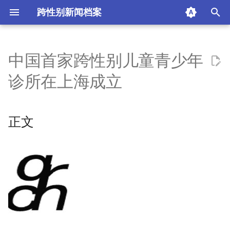
跨性别新闻档案
I
n
中国首家跨性别儿童青少年
正文
i
诊所在上海成立
t
启迪vedio
i
正文
摘要与附加信息
a
附加信息 [Processed Page
l
Metadata]
i
z
i
n