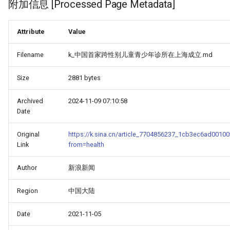
附加信息 [Processed Page Metadata]
Attribute
Value
Filename
k_中国首家跨性别儿童青少年诊所在上海成立.md
Size
2881 bytes
Archived
2024-11-09 07:10:58
Date
Original
https://k.sina.cn/article_7704856237_1cb3ec6ad00100v
Link
from=health
Author
新浪新闻
Region
中国大陆
Date
2021-11-05