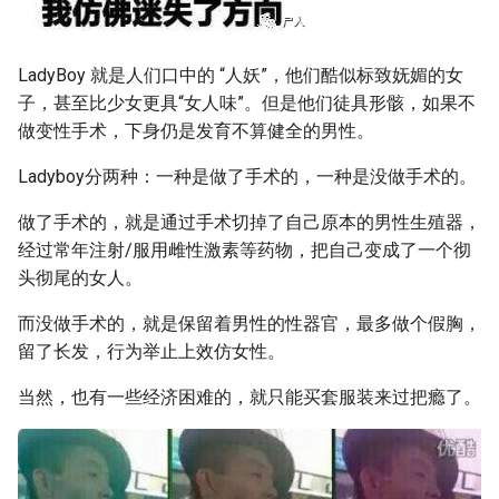
LadyBoy 就是人们口中的 “人妖”，他们酷似标致妩媚的女
子，甚至比少女更具“女人味”。但是他们徒具形骸，如果不
做变性手术，下身仍是发育不算健全的男性。
Ladyboy分两种：一种是做了手术的，一种是没做手术的。
做了手术的，就是通过手术切掉了自己原本的男性生殖器，
经过常年注射/服用雌性激素等药物，把自己变成了一个彻
头彻尾的女人。
而没做手术的，就是保留着男性的性器官，最多做个假胸，
留了长发，行为举止上效仿女性。
当然，也有一些经济困难的，就只能买套服装来过把瘾了。