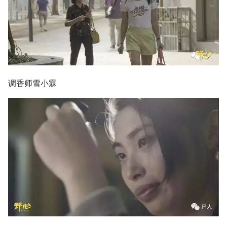
调香师雪小霖