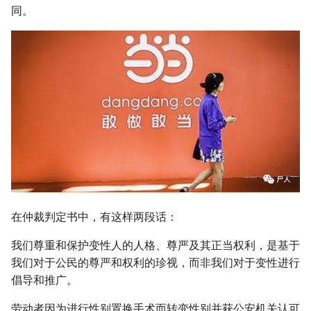
同。
在仲裁判定书中，有这样两段话：
我们尊重和保护变性人的人格、尊严及其正当权利，是基于
我们对于公民的尊严和权利的珍视，而非我们对于变性进行
倡导和推广。
劳动者因为进行性别置换手术而转变性别并获公安机关认可