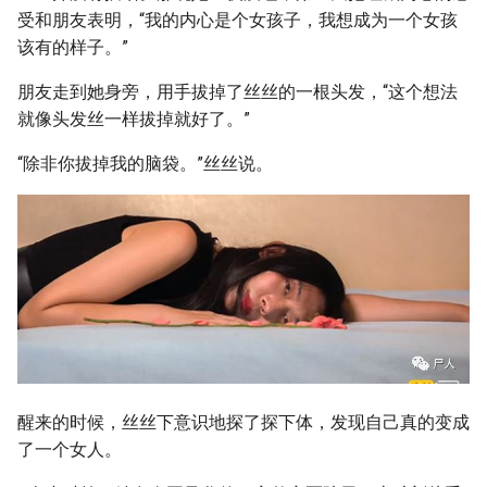
受和朋友表明，“我的内心是个女孩子，我想成为一个女孩
该有的样子。”
朋友走到她身旁，用手拔掉了丝丝的一根头发，“这个想法
就像头发丝一样拔掉就好了。”
“除非你拔掉我的脑袋。”丝丝说。
醒来的时候，丝丝下意识地探了探下体，发现自己真的变成
了一个女人。