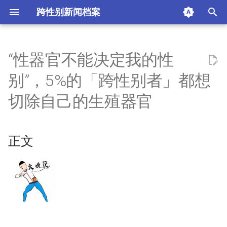
跨性别新闻档案
I
n
“性器官不能决定我的性
正文
i
别”，5%的「跨性别者」都想
t
大呲花
切除自己的生殖器官
i
a
正文
l
i
z
i
n