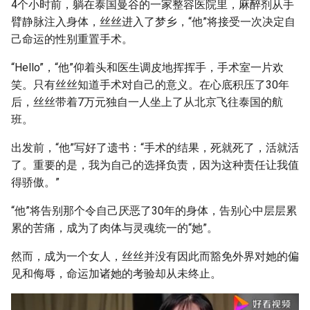
4个小时前，躺在泰国曼谷的一家整容医院里，麻醉剂从手
臂静脉注入身体，丝丝进入了梦乡，“他”将接受一次决定自
己命运的性别重置手术。
“Hello”，“他”仰着头和医生调皮地挥挥手，手术室一片欢
笑。只有丝丝知道手术对自己的意义。在心底积压了30年
后，丝丝带着7万元独自一人坐上了从北京飞往泰国的航
班。
出发前，“他”写好了遗书：“手术的结果，死就死了，活就活
了。重要的是，我为自己的选择负责，因为这种责任让我值
得骄傲。”
“他”将告别那个令自己厌恶了30年的身体，告别心中层层累
累的苦痛，成为了肉体与灵魂统一的“她”。
然而，成为一个女人，丝丝并没有因此而豁免外界对她的偏
见和侮辱，命运加诸她的考验却从未终止。