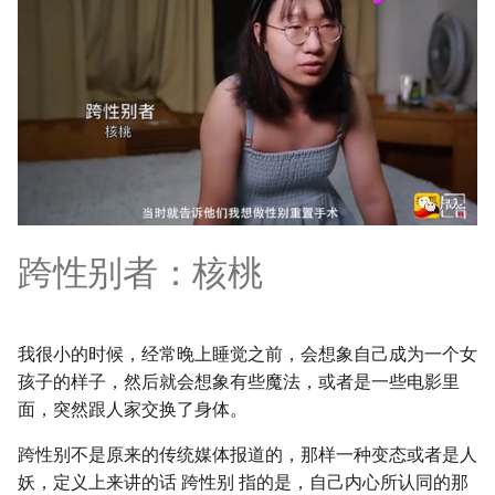
跨性别者：核桃
我很小的时候，经常晚上睡觉之前，会想象自己成为一个女
孩子的样子，然后就会想象有些魔法，或者是一些电影里
面，突然跟人家交换了身体。
跨性别不是原来的传统媒体报道的，那样一种变态或者是人
妖，定义上来讲的话 跨性别 指的是，自己内心所认同的那