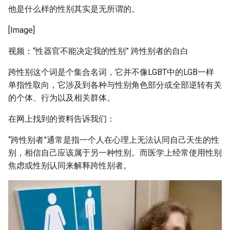
他是什么样的性别其实是无所谓的。
[Image]
视频：“性器官不能决定我的性别” 跨性别者的自白
跨性别这个词是个集合名词，它并不像LGBT中的LGB一样
单指性取向，它涉及到各种与性别角色部分或全部逆转有关
的个体、行为以及相关群体。
在网上找到的资料告诉我们：
“跨性别者”通常是指一个人在心理上无法认同自己天生的性
别，相信自己应该属于另一种性别。而医学上经常使用性别
焦虑或性别认同来解释跨性别者。