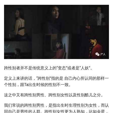
跨性别者并不是传统意义上的“变态”或者是“人妖”。
定义上来讲的话，“跨性别”指的是 自己内心所认同的那样一
个性别，跟Ta出生时候的性别不一致。
这之中又有跨性别男性、跨性别女性以及性别酷儿之分。
我们常说的跨性别男性，是指出生时生理性别为女性，而认
同自己是男性的人群。跨性别女性更为人熟知，比如金星，