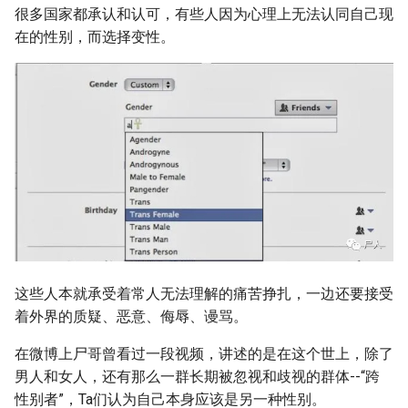
很多国家都承认和认可，有些人因为心理上无法认同自己现
在的性别，而选择变性。
这些人本就承受着常人无法理解的痛苦挣扎，一边还要接受
着外界的质疑、恶意、侮辱、谩骂。
在微博上尸哥曾看过一段视频，讲述的是在这个世上，除了
男人和女人，还有那么一群长期被忽视和歧视的群体--“跨
性别者”，Ta们认为自己本身应该是另一种性别。