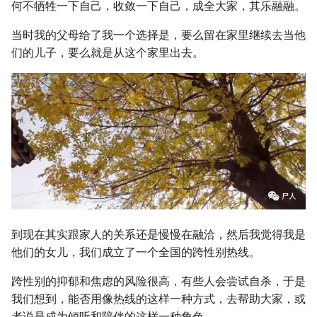
何不牺牲一下自己，收敛一下自己，成全大家，其乐融融。
当时我的父母给了我一个选择是，要么留在家里继续去当他
们的儿子，要么就是从这个家里出去。
到现在其实跟家人的关系还是慢慢在融洽，然后我觉得我是
他们的女儿，我们成立了一个全国的跨性别热线。
跨性别的抑郁和焦虑的风险很高，有些人会尝试自杀，于是
我们想到，能否用像热线的这样一种方式，去帮助大家，或
者说是成为倾听和陪伴的这样一种角色。