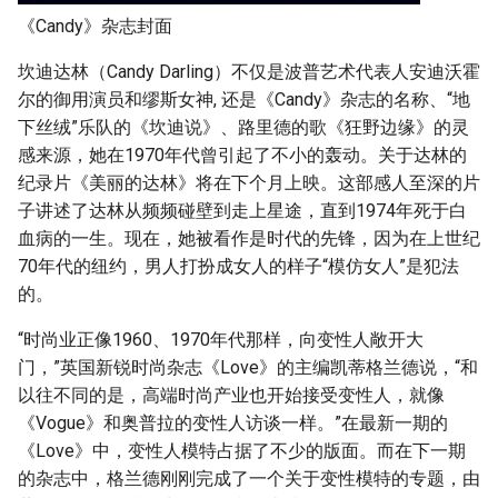
《Candy》杂志封面
坎迪达林（Candy Darling）不仅是波普艺术代表人安迪沃霍
尔的御用演员和缪斯女神, 还是《Candy》杂志的名称、“地
下丝绒”乐队的《坎迪说》、路里德的歌《狂野边缘》的灵
感来源，她在1970年代曾引起了不小的轰动。关于达林的
纪录片《美丽的达林》将在下个月上映。这部感人至深的片
子讲述了达林从频频碰壁到走上星途，直到1974年死于白
血病的一生。现在，她被看作是时代的先锋，因为在上世纪
70年代的纽约，男人打扮成女人的样子“模仿女人”是犯法
的。
“时尚业正像1960、1970年代那样，向变性人敞开大
门，”英国新锐时尚杂志《Love》的主编凯蒂格兰德说，“和
以往不同的是，高端时尚产业也开始接受变性人，就像
《Vogue》和奥普拉的变性人访谈一样。”在最新一期的
《Love》中，变性人模特占据了不少的版面。而在下一期
的杂志中，格兰德刚刚完成了一个关于变性模特的专题，由