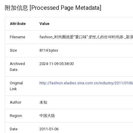
附加信息 [Processed Page Metadata]
Attribute
Value
Filename
fashion_时尚圈就爱“重口味”
变性人的坎坷时尚路
-_新
Size
8114 bytes
Archived
2024-11-09 05:38:00
Date
Original
http://fashion.eladies.sina.com.cn/industry/2011/010
Link
Author
未知
Region
中国大陆
Date
2011-01-06