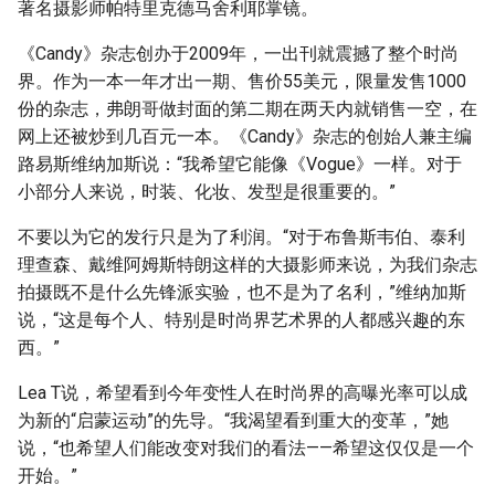
著名摄影师帕特里克德马舍利耶掌镜。
《Candy》杂志创办于2009年，一出刊就震撼了整个时尚
界。作为一本一年才出一期、售价55美元，限量发售1000
份的杂志，弗朗哥做封面的第二期在两天内就销售一空，在
网上还被炒到几百元一本。《Candy》杂志的创始人兼主编
路易斯维纳加斯说：“我希望它能像《Vogue》一样。对于
小部分人来说，时装、化妆、发型是很重要的。”
不要以为它的发行只是为了利润。“对于布鲁斯韦伯、泰利
理查森、戴维阿姆斯特朗这样的大摄影师来说，为我们杂志
拍摄既不是什么先锋派实验，也不是为了名利，”维纳加斯
说，“这是每个人、特别是时尚界艺术界的人都感兴趣的东
西。”
Lea T说，希望看到今年变性人在时尚界的高曝光率可以成
为新的“启蒙运动”的先导。“我渴望看到重大的变革，”她
说，“也希望人们能改变对我们的看法——希望这仅仅是一个
开始。”