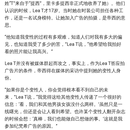
姓“T”来自于“提西”，里卡多提西非正式地收养了她）。他们
认识的时候，Lea T才17岁。当时她在时装公司担任各种工
作，还是一名试身模特。让她加入广告的拍摄，是帝西的意
思。
“他知道我变性的过程有多艰难，知道人们对我有多大的偏
见，也知道我受了多少的苦，”Lea T说，“他希望给我拍好
看的照片能让我高兴。”
Lea T并没有被媒体群起而攻之，事实上，作为Lea T答应拍
广告片的条件，帝西得在媒体的采访中提到她的变性人身
份。
“如果你是个变性人，你会觉得根本看不到自己的未
来，”Lea T说，“我觉得这给其他变性人传递了一个很好的
信息：‘看，我们和其他男孩女孩没什么两样。’虽然只是一
线曙光，但还是会让人看到希望。也许某个变性人翻开杂志
的时候会想：‘真棒，我们也能做自己想做的事。’这就是我
参加纪梵希广告的原因。”