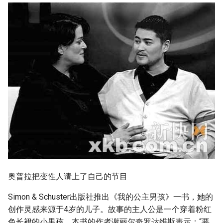
g
s
e
a
r
c
h
奥普拉把变性人请上了自己的节目
Simon & Schuster出版社推出《我的公主男孩》一书，她的
创作灵感来源于4岁的儿子。故事的主人公是一个穿着粉红
色长裙的小男孩。本书的作者谢丽尔奇罗达维斯表示：“要