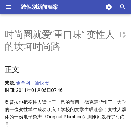
跨性别新闻档案
I
n
时尚圈就爱“重口味” 变性人
正文
i
的坎坷时尚路
t
摘要与附加信息
i
正文
附加信息 [Processed Page
a
Metadata]
l
来源
:
金羊网－新快报
时间
: 2011年01月06日07:46
i
奥普拉也把变性人请上了自己的节目；德克萨斯州三一大学
z
的一位变性学生成功加入了学校的女学生联谊会；变性人群
i
体的一份电子杂志《Original Plumbing》则刚刚发行了时尚
号。
n