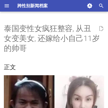
跨性别新闻档案
T
y
泰国变性女疯狂整容, 从丑
正文
p
女变美女, 还嫁给小自己11岁
e
摘要与附加信息
的帅哥
t
附加信息 [Processed Page
o
Metadata]
正文
s
t
a
r
t