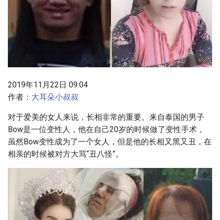
s
e
a
r
c
2019年11月22日 09:04
h
作者：
大耳朵小叔叔
i
对于爱美的女人来说，长相非常的重要。来自泰国的男子
Bow是一位变性人，他在自己20岁的时候做了变性手术，
n
虽然Bow变性成为了一个女人，但是他的长相又黑又丑，在
g
相亲的时候被对方大骂“丑八怪”。