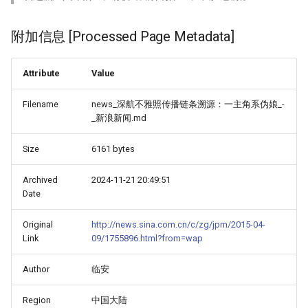
附加信息 [Processed Page Metadata]
Attribute
Value
Filename
news_深航不雅照传播链条溯源：一主角系伪娘_-
_新浪新闻.md
Size
6161 bytes
Archived
2024-11-21 20:49:51
Date
Original
http://news.sina.com.cn/c/zg/jpm/2015-04-
Link
09/1755896.html?from=wap
Author
临安
Region
中国大陆