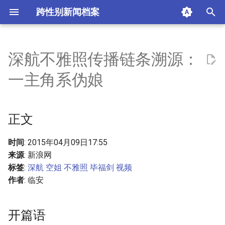
跨性别新闻档案
I
n
深航不雅照传播链条溯源：
正文
i
一主角系伪娘
t
开篇语
i
正文
多个娱乐营销微博账号参与早
a
期传播
l
时间
: 2015年04月09日17:55
数个微博冒充当事人和亲
来源
: 新浪网
i
属“浑水摸鱼”
标签
:
深航
空姐
不雅照
毕福剑
视频
z
作者
: 临安
色情视频和南航制服自拍
i
照“推波助澜”
开篇语
n