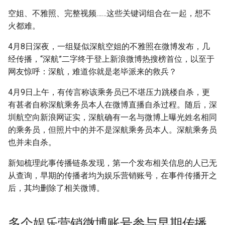
不雅照主角实为伪娘
g
空姐、不雅照、完整视频……这些关键词组合在一起，想不
s
火都难。
深航称保留追诉权力，律师称
严重可追刑责
e
4月8日深夜，一组疑似深航空姐的不雅照在微博发布，几
经传播，“深航”二字终于登上新浪微博热搜榜首位，以至于
a
摘要与附加信息
网友惊呼：深航，难道你就是老毕派来的救兵？
r
附加信息 [Processed Page
4月9日上午，有传言称该乘务员已不堪压力跳楼自杀，更
c
Metadata]
有甚者自称深航乘务员本人在微博直播自杀过程。随后，深
h
圳航空向新浪网证实，深航确有一名与微博上曝光姓名相同
的乘务员，但照片中的并不是深航乘务员本人。深航乘务员
也并未自杀。
新知梳理此事传播链条发现，第一个发布相关信息的人已无
从查询，早期的传播者均为娱乐营销账号，在事件传播开之
后，其均删除了相关微博。
多个娱乐营销微博账号参与早期传播