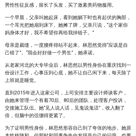
男性性征反感，留长了头发，买了激素类药物服用。
一个早晨，父亲叫她起床，看到她躺下时也有起伏的胸部，
一个耳光把她扇到床下。她摊了牌，父亲只说，“这个家你
妈身体才好，我不希望你再给我掉链子。”
母亲是裁缝，一度腰疼得站不起来。林思然觉得“应该是自
己错了”。“我会好好做一个男生”，她承诺。
从老家河北的大专毕业后，林思然以男性身份在重庆找到一
份设计工作，心事压到心底，她不让自己闲下来，每天除了
上班就是睡觉。
直到2015年进入这家公司，上司安排主要设计师谈客户，
由她来管理一个有着70后、80后的团队，处理客户投诉，
交接施工队伍。她“见人说人话，见鬼说鬼话”，收入翻了
倍，但脑中的弦绷得更紧了。
为了证明男性身份，林思然形容自己到了夸张的地步。她原
本性格随和，但那时和同事争执中发现是自己的问题，也要