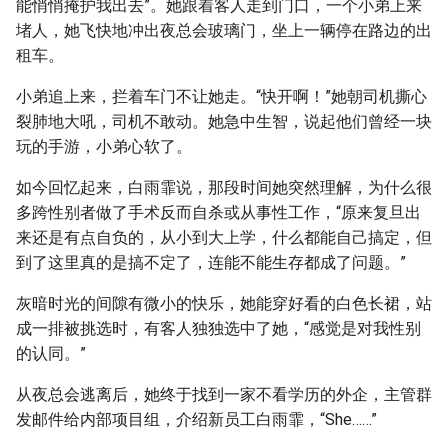
能悄悄掩护我出去”。她跟着客人走到门口，一个小弟上来
堵人，她飞快地冲出夜总会玻璃门，坐上一辆停在路边的出
租车。
小弟追上来，拦着车门不让她走。“快开啊！”她朝司机撕心
裂肺地大吼，司机不敢动。她急中生智，说起他们曾经一块
玩的手游，小弟心软了。
如今回忆起来，白雨霏说，那段时间她突然理解，为什么很
多跨性别者做了手术反而自杀或从事性工作，“原来复旦出
来还是有点自负的，从小到大上学，什么都能自己搞定，但
到了这里真的是搞不定了，连能不能生存都成了问题。”
灰暗时光的间隙有微小的快乐，她能穿好看的白色长裙，站
成一排被挑选时，有客人独独选中了她，“感觉是对我性别
的认同。”
从夜总会逃离后，她终于找到一家不看学历的外企，主管群
发邮件给内部项目组，介绍新员工白雨霏，“She……”