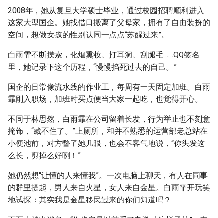
2008年，她从复旦大学硕士毕业，通过校园招聘顺利进入
这家大型国企。她找借口搬离了父母家，拥有了自由装扮的
空间，想做女孩的性别认同一点点“苏醒过来”。
白雨霏不断摸索，化烟熏妆、打耳洞、刮腿毛……QQ签名
里，她记录下这个历程，“慢慢掐死过去的自己。”
国企的日常像流水线的作业工，每周有一天固定加班。白雨
霏刚入职场，加班时买点便当大家一起吃，也觉得开心。
不同于林思然，白雨霏在公司留着长发，行为举止也不刻意
掩饰，“藏不住了。”上厕所，和并不熟悉的运营部老总站在
小便池前，对方瞥了她几眼，也会不客气地说，“你头发这
么长，剪掉么好咧！”
她仍然想“让懂的人来懂我”。一次电脑上聊天，有人在同事
的群里提起，男人来自火星，女人来自金星。白雨霏开玩笑
地试探：其实我是金星移民过来的你们知道吗？