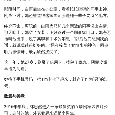
那段时间，白雨霏坐在办公室，看着忙忙碌碌的同事出神。
刚毕业时，她还曾觉得这家国企会是她一辈子要待的地方。
终究不舍，离职前，白雨霏只和几个亲近的同事说出实情。
那天晚上，她穿了女装，正好路过一个同事家门口，她忐忑
地叫他出来，说了离职和手术的消息，“以后他们想到我的
话，就说我过得挺好的。”黑夜掩盖了她惆怅的神色，同事
听后很惊讶，最后欣然接受了。
这一年，她27岁，刷爆了信用卡，摘除了睾丸，阴囊皮瓣
再造为阴道。
她换了手机号码，把sim卡收了起来，封存了作为“男”的过
去。
敌意与善意
2016年年底，林思然进入一家销售类的互联网家装设计公
司，这时的她，外表看起来还是个男生。