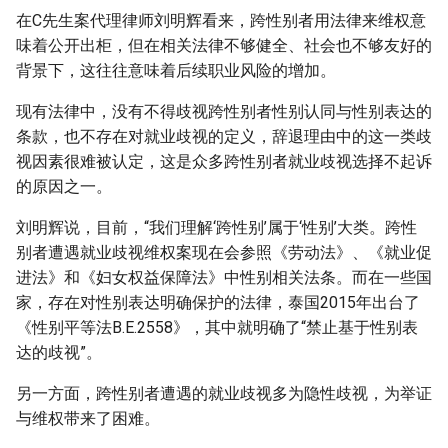
在C先生案代理律师刘明辉看来，跨性别者用法律来维权意
味着公开出柜，但在相关法律不够健全、社会也不够友好的
背景下，这往往意味着后续职业风险的增加。
现有法律中，没有不得歧视跨性别者性别认同与性别表达的
条款，也不存在对就业歧视的定义，辞退理由中的这一类歧
视因素很难被认定，这是众多跨性别者就业歧视选择不起诉
的原因之一。
刘明辉说，目前，“我们理解‘跨性别’属于‘性别’大类。跨性
别者遭遇就业歧视维权案现在会参照《劳动法》、《就业促
进法》和《妇女权益保障法》中性别相关法条。而在一些国
家，存在对性别表达明确保护的法律，泰国2015年出台了
《性别平等法B.E.2558》，其中就明确了“禁止基于性别表
达的歧视”。
另一方面，跨性别者遭遇的就业歧视多为隐性歧视，为举证
与维权带来了困难。