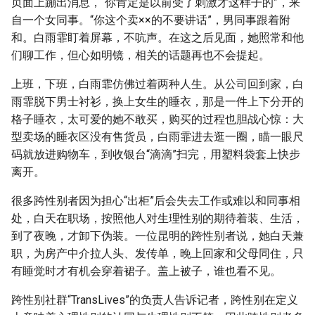
页面上蹦出消息，“你肯定是以前受了刺激才这样子的”，来
自一个女同事。“你这个卖××的不要讲话”，男同事跟着附
和。白雨霏盯着屏幕，不吭声。在这之后见面，她照常和他
们聊工作，但心如明镜，相关的话题再也不会提起。
上班，下班，白雨霏仿佛过着两种人生。从公司回到家，白
雨霏脱下男士衬衫，换上女生的睡衣，那是一件上下分开的
格子睡衣，太可爱的她不敢买，购买的过程也胆战心惊：大
型卖场的睡衣区没有售货员，白雨霏进去逛一圈，瞄一眼尺
码就放进购物车，到收银台“滴滴”扫完，用塑料袋套上快步
离开。
很多跨性别者因为担心“出柜”后会失去工作或难以和同事相
处，白天在职场，按照他人对生理性别的期待着装、生活，
到了夜晚，才卸下伪装。一位昆明的跨性别者说，她白天兼
职，为房产中介拉人头、发传单，晚上回家和父母同住，只
有睡觉时才有机会穿着裙子。盖上被子，谁也看不见。
跨性别社群“TransLives”的负责人告诉记者，跨性别在定义