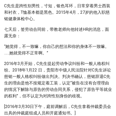
C先生是跨性别男性，寸短，银色耳环，日常穿着男士西装
和衬衣，T恤基本都是黑色。2015年4月，27岁的他入职慈
铭健康体检中心。
七天后，签劳动合同前，带教老师向他转述HR的消息，面
露无奈：
“她觉得，不一致嘛，你自己的想法和你的身体不一致嘛。
……她就觉得不正常啊。”
2016年3月开始，C先生提起劳动争议纠纷和一般人格权纠
纷。2018年1月22 日，贵阳市中级人民法院针对C先生诉讼
慈铭一般人格权纠纷做出判决。判决书确认，慈铭辞退C先
生的理由是他不按规定着工装，认定“被告在没有合理理由
的情况下解除与原告的劳动合同关系，侵犯了原告平等就业
的权利”，但不认定为对跨性别身份的歧视。
[2016年3月30日下午，庭前调解后，C先生拿着仲裁委员会
出具的仲裁庭组成人员和开庭通知书。]