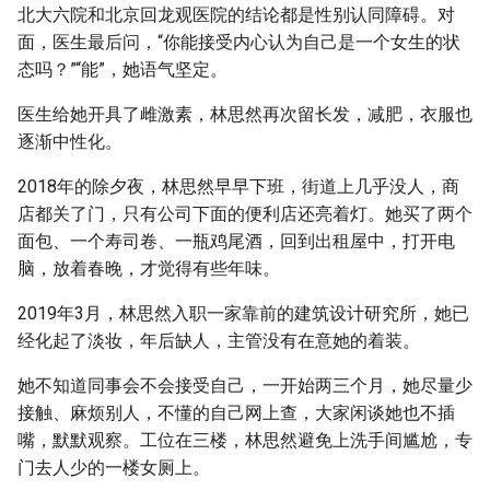
北大六院和北京回龙观医院的结论都是性别认同障碍。对
面，医生最后问，“你能接受内心认为自己是一个女生的状
态吗？”“能”，她语气坚定。
医生给她开具了雌激素，林思然再次留长发，减肥，衣服也
逐渐中性化。
2018年的除夕夜，林思然早早下班，街道上几乎没人，商
店都关了门，只有公司下面的便利店还亮着灯。她买了两个
面包、一个寿司卷、一瓶鸡尾酒，回到出租屋中，打开电
脑，放着春晚，才觉得有些年味。
2019年3月，林思然入职一家靠前的建筑设计研究所，她已
经化起了淡妆，年后缺人，主管没有在意她的着装。
她不知道同事会不会接受自己，一开始两三个月，她尽量少
接触、麻烦别人，不懂的自己网上查，大家闲谈她也不插
嘴，默默观察。工位在三楼，林思然避免上洗手间尴尬，专
门去人少的一楼女厕上。