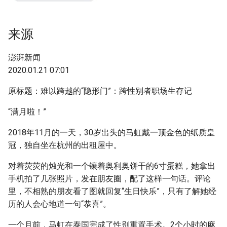
g
s
来源
e
澎湃新闻
a
2020.01.21 07:01
r
原标题：难以跨越的“隐形门”：跨性别者职场生存记
c
“满月啦！”
h
2018年11月的一天，30岁出头的马虹戴一顶金色的纸质皇
冠，独自坐在杭州的出租屋中。
对着荧荧的烛光和一个镶着奥利奥饼干的6寸蛋糕，她拿出
手机拍了几张照片，发在朋友圈，配了这样一句话。评论
里，不相熟的朋友看了图就回复“生日快乐”，只有了解她经
历的人会心地道一句“恭喜”。
一个月前，马虹在泰国完成了性别重置手术。2个小时的麻