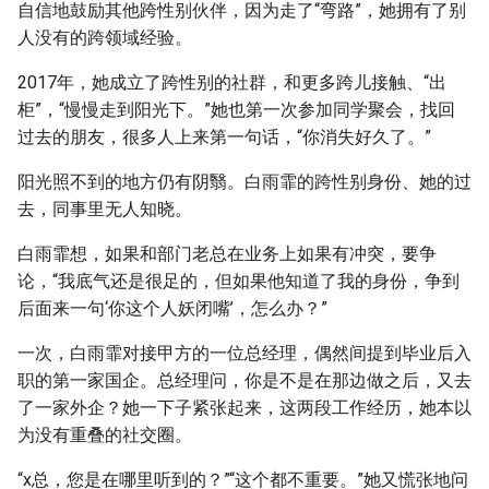
自信地鼓励其他跨性别伙伴，因为走了“弯路”，她拥有了别
人没有的跨领域经验。
2017年，她成立了跨性别的社群，和更多跨儿接触、“出
柜”，“慢慢走到阳光下。”她也第一次参加同学聚会，找回
过去的朋友，很多人上来第一句话，“你消失好久了。”
阳光照不到的地方仍有阴翳。白雨霏的跨性别身份、她的过
去，同事里无人知晓。
白雨霏想，如果和部门老总在业务上如果有冲突，要争
论，“我底气还是很足的，但如果他知道了我的身份，争到
后面来一句‘你这个人妖闭嘴’，怎么办？”
一次，白雨霏对接甲方的一位总经理，偶然间提到毕业后入
职的第一家国企。总经理问，你是不是在那边做之后，又去
了一家外企？她一下子紧张起来，这两段工作经历，她本以
为没有重叠的社交圈。
“x总，您是在哪里听到的？”“这个都不重要。”她又慌张地问