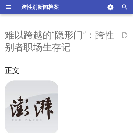
跨性别新闻档案
I
n
难以跨越的“隐形门”：跨性
正文
i
别者职场生存记
t
来源
i
正文
摘要与附加信息
a
附加信息 [Processed Page
l
Metadata]
i
z
i
n