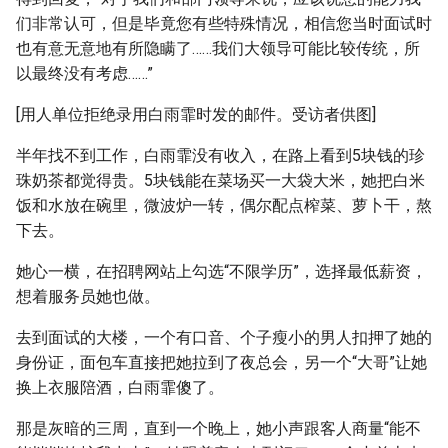
们非常认可，但是毕竟您有些特殊情况，相信您当时面试时
也有意无意地有所隐瞒了……我们大领导可能比较传统，所
以最终没有考虑……”
[用人单位拒绝录用白雨霏时发的邮件。受访者供图]
半年找不到工作，白雨霏没有收入，在路上看到5块钱的珍
珠奶茶都觉得贵。5块钱能在菜场买一大袋大米，她把白米
饭和水放在碗里，微波炉一转，偶尔配点榨菜、萝卜干，熬
下去。
她心一横，在招聘网站上勾选“不限学历”，选择最低薪资，
想着服务员她也做。
去到面试的大楼，一个有口音、个子瘦小的男人扣押了她的
身份证，面包车直接把她拉到了夜总会，另一个“大哥”让她
换上衣服陪酒，白雨霏傻了。
那是灰暗的三周，直到一个晚上，她小声跟客人商量“能不