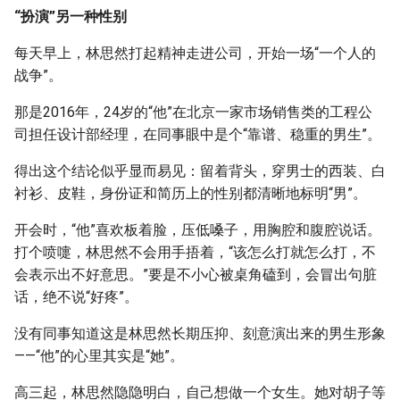
“扮演”另一种性别
每天早上，林思然打起精神走进公司，开始一场“一个人的
战争”。
那是2016年，24岁的“他”在北京一家市场销售类的工程公
司担任设计部经理，在同事眼中是个“靠谱、稳重的男生”。
得出这个结论似乎显而易见：留着背头，穿男士的西装、白
衬衫、皮鞋，身份证和简历上的性别都清晰地标明“男”。
开会时，“他”喜欢板着脸，压低嗓子，用胸腔和腹腔说话。
打个喷嚏，林思然不会用手捂着，“该怎么打就怎么打，不
会表示出不好意思。”要是不小心被桌角磕到，会冒出句脏
话，绝不说“好疼”。
没有同事知道这是林思然长期压抑、刻意演出来的男生形象
——“他”的心里其实是“她”。
高三起，林思然隐隐明白，自己想做一个女生。她对胡子等