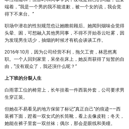
端着，“我是一个男的我不能道歉，被一个女的说，我会觉
得下不来台。”
职场中潜在的性别规范也让她瞻前顾后。她闻到烟味会觉得
头晕、困，可想融入其他男同事，不得不开始吞云吐雾，因
为发现男生话少，抽烟的时候才有机会谈谈工作。
2016年10月，因为公司经营不利，拖欠工资，林思然离
职。一个人回到家里，呆坐在床上，她反而获得了短暂的自
由，“没有观众了，我还演什么呢？”
上下班的分裂人生
白雨霏工位的椅背上，长年挂着一件西装外套，公司要求男
生穿正装。
但她在不易看见的地方保留了标记“真正自己”的痕迹——西
装裤下面，蹬着一双女式的长筒靴，看上去像皮鞋；冬天，
她能在裤子里套一双丝袜；偶尔，那会是眼线和美瞳。