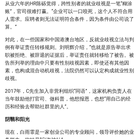
从业六年的HR陈砾觉得，跨性别者的就业歧视是一笔“糊涂
账”，官司很难打赢。“企业可以一口咬死，这个人不符合用
人需求。应聘者则无法证明符合条件，因为条件由公司说了
算。”
对此，在一些国家和中国港澳台地区，反就业歧视立法与判
例有举证责任转移规则。刘明辉介绍，“也就是原告举出求
职被拒绝、被辞退的证据后，举证责任就转移给了被告。被
告所列举的理由中只要有性别歧视因素，即使还有其他因
素，也构成混合动机歧视，法院仍然可以认定构成就业性别
歧视。
2017年，C先生加入非营利组织“同语”，这家机构负责人在
当年鼓励他打官司、做科普，他想报恩，也想“用自己的经
历和经验去帮助社群里的人”。
阴翳和阳光
现在，白雨霏是一家创业公司的专业顾问，领导评价她的业