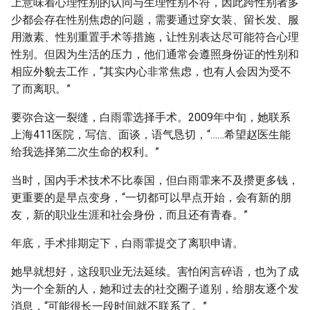
上意味着心理性别的认同与生理性别不符，因此跨性别者多
少都会存在性别焦虑的问题，需要通过穿女装、留长发、服
用激素、性别重置手术等措施，让性别表达尽可能符合心理
性别。但因为生活的压力，他们通常会遵照身份证的性别和
相应外貌去工作，“其实内心非常焦虑，也有人会因为受不
了而离职。”
要弥合这一裂缝，白雨霏选择手术。2009年中旬，她联系
上海411医院，写信、面谈，语气恳切，“……希望赵医生能
给我选择第二次生命的权利。”
当时，国内手术技术不比泰国，但白雨霏来不及攒更多钱，
更重要的是早点变身，“一切都可以早点开始，会有新的朋
友，新的职业生涯和社会身份，而且还有青春。”
年底，手术排期定下，白雨霏提交了离职申请。
她早就想好，这段职业无法延续。害怕闲言碎语，也为了成
为一个全新的人，她和过去的社交圈子道别，给朋友逐个发
消息，“可能很长一段时间就不联系了。”