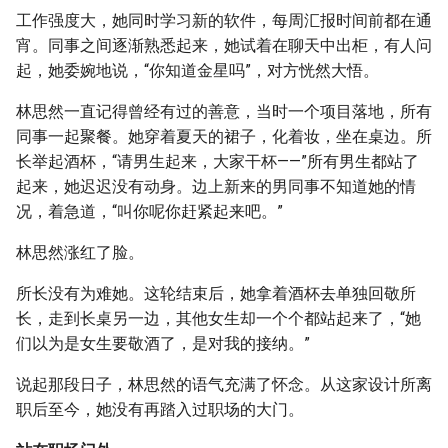
工作强度大，她同时学习新的软件，每周汇报时间前都在通
宵。同事之间逐渐熟悉起来，她试着在聊天中出柜，有人问
起，她委婉地说，“你知道金星吗”，对方恍然大悟。
林思然一直记得曾经有过的善意，当时一个项目落地，所有
同事一起聚餐。她穿着夏天的裙子，化着妆，坐在桌边。所
长举起酒杯，“请男生起来，大家干杯——”所有男生都站了
起来，她迟迟没有动身。边上新来的男同事不知道她的情
况，着急道，“叫你呢你赶紧起来吧。”
林思然涨红了脸。
所长没有为难她。这轮结束后，她拿着酒杯去单独回敬所
长，走到长桌另一边，其他女生却一个个都站起来了，“她
们以为是女生要敬酒了，是对我的接纳。”
说起那段日子，林思然的语气充满了怀念。从这家设计所离
职后至今，她没有再踏入过职场的大门。