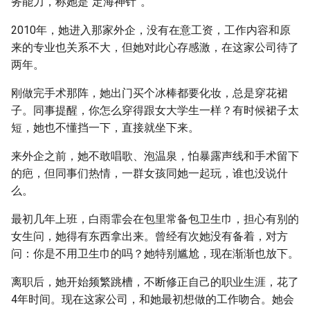
务能力，称她是“定海神针”。
2010年，她进入那家外企，没有在意工资，工作内容和原
来的专业也关系不大，但她对此心存感激，在这家公司待了
两年。
刚做完手术那阵，她出门买个冰棒都要化妆，总是穿花裙
子。同事提醒，你怎么穿得跟女大学生一样？有时候裙子太
短，她也不懂挡一下，直接就坐下来。
来外企之前，她不敢唱歌、泡温泉，怕暴露声线和手术留下
的疤，但同事们热情，一群女孩同她一起玩，谁也没说什
么。
最初几年上班，白雨霏会在包里常备包卫生巾，担心有别的
女生问，她得有东西拿出来。曾经有次她没有备着，对方
问：你是不用卫生巾的吗？她特别尴尬，现在渐渐也放下。
离职后，她开始频繁跳槽，不断修正自己的职业生涯，花了
4年时间。现在这家公司，和她最初想做的工作吻合。她会