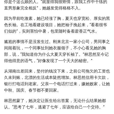
你是个这么娘的人。“就显得我很矫情，跟我工作中干练的
直男形象完全相反”，她越发觉得格格不入。
因为早前吃激素，她已经涨了胸，夏天也穿宽松、厚实的黑
色长袖。在工地看建设项目，她把袖子挽起来，“看着很爷
们似的”，实则害怕中暑，包里随时备着藿香正气水。
尴尬的事情不是没发生过。刚来北京一家小公司，男同事之
间闹着玩，一个同事扯到她衣服领子，不小心看见她的胸
部，说，“我知道你为什么大夏天穿长袖了。”林思然至今记
得他得意的语气，“好像发现了一个天大的秘密。”
从湖南出差回来，垫付的钱没下来，之前公司拖欠的工资也
久未到账，北漂的生活成本陡然增加。林思然信用卡欠款，
银行打电话到老家。父亲一个电话打过来，嫌她败家，让她
中秋、国庆、春节都不要回家。
林思然蒙了，她决定让医生给出答案，无论什么结果她都
认。“思考了七年，逃避了七年，应该给自己一个交待。”