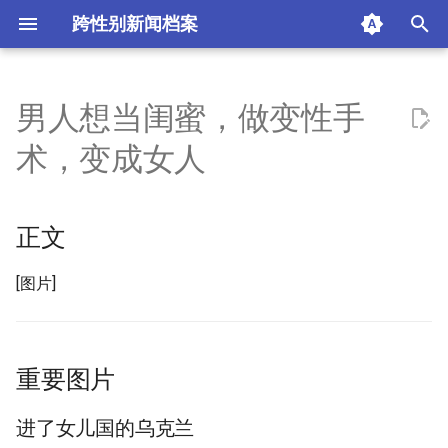
跨性别新闻档案
I
n
男人想当闺蜜，做变性手
正文
i
术，变成女人
t
重要图片
i
正文
进了女儿国的乌克兰
a
来源
l
[图片]
i
评论
z
重要图片
摘要与附加信息
i
进了女儿国的乌克兰
n
附加信息 [Processed Page