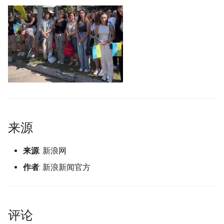
Metadata]
g
s
e
a
r
c
h
来源
来源
: 新浪网
作者
: 新浪新闻官方
评论