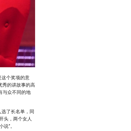
是这个奖项的意
优秀的讲故事的高
都有与众不同的地
也入选了长名单，同
说的开头，两个女人
小说”。