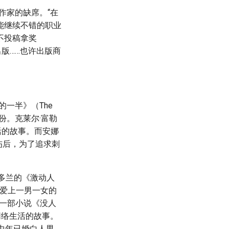
作家的缺席。“在
能继续不错的职业
不投稿拿奖
版……也许出版商
一半》（The
身份。克莱尔·富勒
生活的故事。而安娜
受伤后，为了追求刺
多兰的《激动人
香港爱上一男一女的
第一部小说《没人
侵入网络生活的故事。
位中年已婚白人男