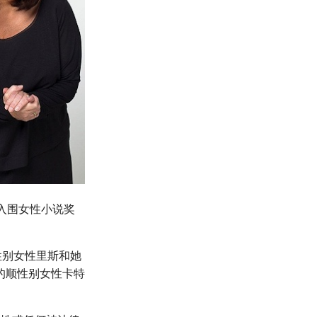
y）入围女性小说奖
性别女性里斯和她
的顺性别女性卡特