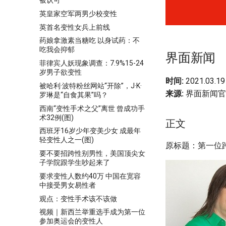
被认可
英皇家空军两男少校变性
英首名变性女兵上前线
药娘拿激素当糖吃 以身试药：不
吃我会抑郁
界面新闻
菲律宾人妖现象调查：7.9%15-24
岁男子欲变性
时间:
2021.03.19
被哈利·波特粉丝网站“开除”，J·K·
来源:
界面新闻官
罗琳是“自食其果”吗？
西南“变性手术之父”离世 曾成功手
术32例(图)
正文
西班牙16岁少年变美少女 成最年
轻变性人之一(图)
原标题：第一位
要不要招跨性别男性，美国顶尖女
子学院跟学生吵起来了
要求变性人数约40万 中国在宽容
中接受男女易性者
观点：变性手术该不该做
视频｜新西兰举重选手成为第一位
参加奥运会的变性人