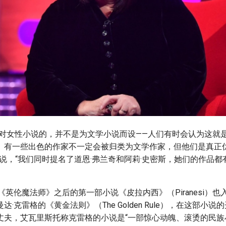
针对女性小说的，并不是为文学小说而设——人们有时会认为这就
。有一些出色的作家不一定会被归类为文学作家，但他们是真正
说，“我们同时提名了道恩·弗兰奇和阿莉·史密斯，她们的作品
《英伦魔法师》之后的第一部小说《皮拉内西》（Piranesi）
·克雷格的《黄金法则》（The Golden Rule），在这部小
丈夫，艾瓦里斯托称克雷格的小说是“一部惊心动魄、滚烫的民族