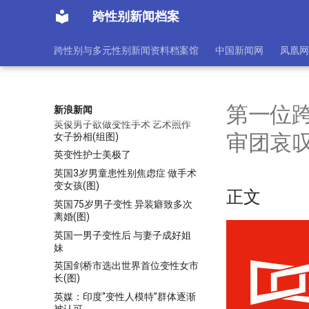
老公变性悄为人妻 是否重婚民政
跨性别新闻档案
司法已有定论
联合国决议支持同性恋权利
跨性别与多元性别新闻资料档案馆
中国新闻网
凤凰网
苏格兰要让变性“更容易”，英国政
府坐不住了
英50岁男子两次变性都交桃花运
富豪向"她"求婚(图)
第一位
新浪新闻
英俊男子欲做变性手术 艺术照作
审团哀
女子扮相(组图)
英变性护士美极了
英国3岁男童患性别焦虑症 做手术
变女孩(图)
正文
英国75岁男子变性 异装癖致多次
离婚(图)
英国一男子变性后 与妻子成好姐
妹
英国剑桥市选出世界首位变性女市
长(图)
英媒：印度“变性人模特”群体逐渐