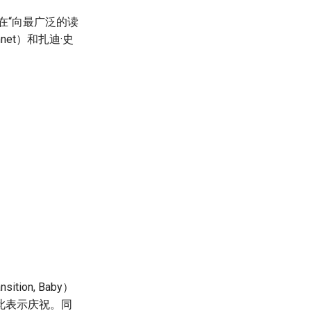
在“向最广泛的读
et）和扎迪·史
on, Baby）
此表示庆祝。同