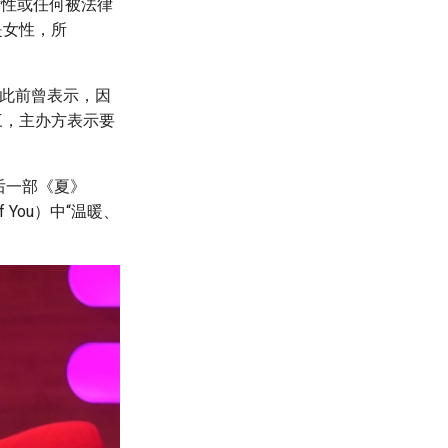
女性或任何被法律
是女性，所
i）此前曾表示，因
三，主办方表示要
后一部《夏》
 You）中“温暖、