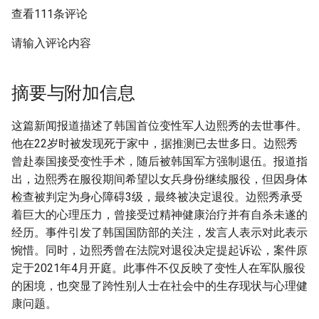
查看111条评论
请输入评论内容
摘要与附加信息
这篇新闻报道描述了韩国首位变性军人边熙秀的去世事件。
他在22岁时被发现死于家中，据推测已去世多日。边熙秀
曾赴泰国接受变性手术，随后被韩国军方强制退伍。报道指
出，边熙秀在服役期间希望以女兵身份继续服役，但因身体
检查被判定为身心障碍3级，最终被决定退役。边熙秀承受
着巨大的心理压力，曾接受过精神健康治疗并有自杀未遂的
经历。事件引发了韩国国防部的关注，发言人表示对此表示
惋惜。同时，边熙秀曾在法院对退役决定提起诉讼，案件原
定于2021年4月开庭。此事件不仅反映了变性人在军队服役
的困境，也突显了跨性别人士在社会中的生存现状与心理健
康问题。