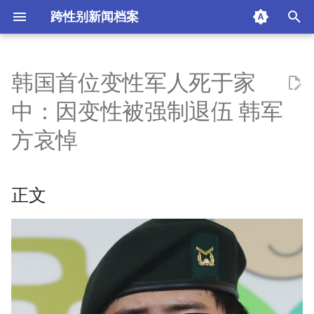
跨性别新闻档案
I
n
韩国首位变性军人死于家
正文
i
中：因变性被强制退伍 韩军
t
热门评论点击查看更多
方哀悼
i
快来新闻客户端参与评论获金
a
币兑礼品吧！
正文
l
摘要与附加信息
i
z
附加信息 [Processed Page
Metadata]
i
n