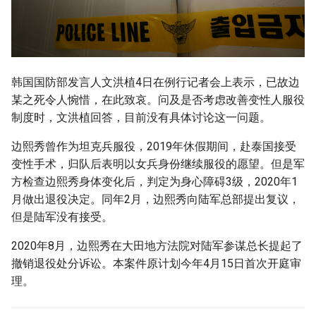
韩国国防部发言人文洪植4日在例行记者会上表示，已故边
某之死令人惋惜，在此致哀。问及是否考虑改善变性人服役
制度时，文洪植回答，目前没有具体讨论这一问题。
边熙秀曾作为坦克兵服役，2019年休假期间，赴泰国接受
变性手术，归队后表明以女兵身份继续服役的愿望。但是军
方检查边熙秀身体变化后，判定为身心障碍3级，2020年1
月做出退役决定。同年2月，边熙秀向陆军总部提出复议，
但是陆军没有接受。
2020年8月，边熙秀在大田地方法院对陆军参谋总长提起了
撤销退役处分诉讼。本案件原计划今年4月15日首次开庭审
理。