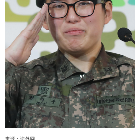
g
s
e
a
r
c
h
来源：海外网