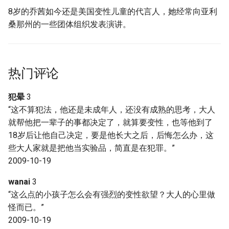
8岁的乔茜如今还是美国变性儿童的代言人，她经常向亚利
桑那州的一些团体组织发表演讲。
热门评论
犯晕
3
“这不算犯法，他还是未成年人，还没有成熟的思考，大人
就帮他把一辈子的事都决定了，就算要变性，也等他到了
18岁后让他自己决定，要是他长大之后，后悔怎么办，这
些大人家就是把他当实验品，简直是在犯罪。”
2009-10-19
wanai
3
“这么点的小孩子怎么会有强烈的变性欲望？大人的心里做
怪而已。”
2009-10-19