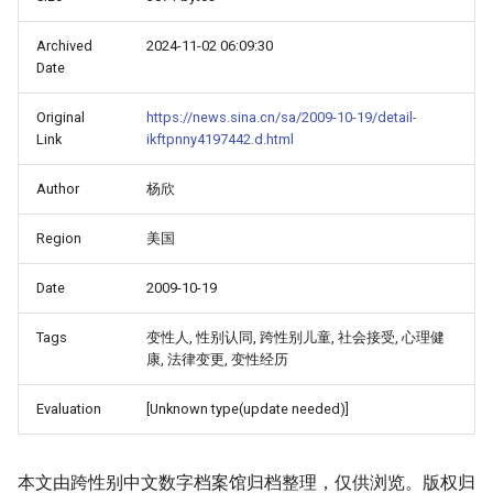
Archived
2024-11-02 06:09:30
Date
Original
https://news.sina.cn/sa/2009-10-19/detail-
Link
ikftpnny4197442.d.html
Author
杨欣
Region
美国
Date
2009-10-19
Tags
变性人, 性别认同, 跨性别儿童, 社会接受, 心理健
康, 法律变更, 变性经历
Evaluation
[Unknown type(update needed)]
本文由跨性别中文数字档案馆归档整理，仅供浏览。版权归