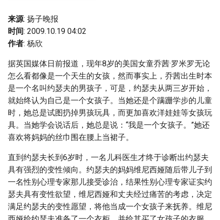
g
来源
: 扬子晚报
s
时间
: 2009.10.19 04:02
e
作者
: 杨欣
a
据英国媒体日前报道，现年8岁的美国女童乔茜·罗米罗无论
怎么看都像是一个天生的女孩，然而事实上，乔茜出生时本
r
是一个名叫约瑟夫的男孩子，可是，约瑟夫从两三岁开始，
c
就始终认为自己是一个女孩子。当她还是个蹒跚学步的儿童
时，她总是试图扔掉男孩玩具，而更加喜欢洋娃娃等女孩玩
h
具。当她学会说话后，她总是说：“我是一个女孩子。”她还
喜欢将妈妈的丝巾围在腰上当裙子。
直到约瑟夫长到6岁时，一名儿科医生才终于诊断出约瑟夫
具有强烈的变性倾向。约瑟夫的妈妈维尼西娅随后带儿子到
一名性别心理专家那儿接受诊治，结果性别心理专家证实约
瑟夫具有变性欲望，维尼西娅和丈夫经过痛苦的考虑，决定
满足约瑟夫的变性愿望，将他当成一个女孩子来抚养。维尼
西娅给约瑟夫准备了一个衣柜，并给其买了女孩子的衣服。