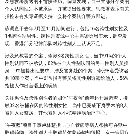
及惩教署所遇的不愉快经历。调查发现，当中大部分个案的
个人认同性别不被承认，并被提出性要求。惩教署表示有关
指控未有实际证据支持，会将个案转介警方跟进。
该调查于去年7月至11月期间进行，包括16名跨性别女性及
1名跨性别男性。跨性别资源中心主席梁咏恩表示，调查发
现，香港部分纪律部队对跨性别人士认识不足。
涉及惩教署的个案，牵涉3名跨性别女性，当中91%的个人
性别认同不被承认，82%被个人性别认同的另一性别人员搜
身，9%被提出性要求。涉及警务处的个案，牵涉8名受访者
共18宗个案，当中61%指有警员将其性别透露给他人，56%
指被人作出言语上的玩笑。
关注男性及跨性别性者的团体“午夜蓝”前年起开展调查，接
触32名被捕在囚的跨性别女性，当中已完成下身手术的8人
被判入女监房，其他被判入小榄精神病治疗中心。
“午夜蓝”项目干事卢林慧指，心血管病等病人很快可在狱中
取得药物，跨性别人士取得荷尔蒙药物却很慢，有一宗因疗