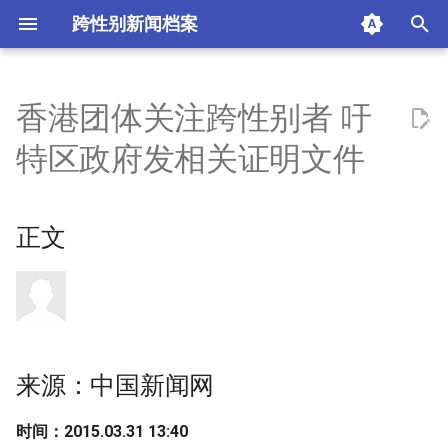
跨性别新闻档案
I
n
香港团体关注跨性别者 吁
正文
i
特区政府发相关证明文件
t
来源：中国新闻网
i
正文
摘要与附加信息
a
附加信息 [Processed Page
l
Metadata]
i
z
来源：中国新闻网
i
n
时间：2015.03.31 13:40