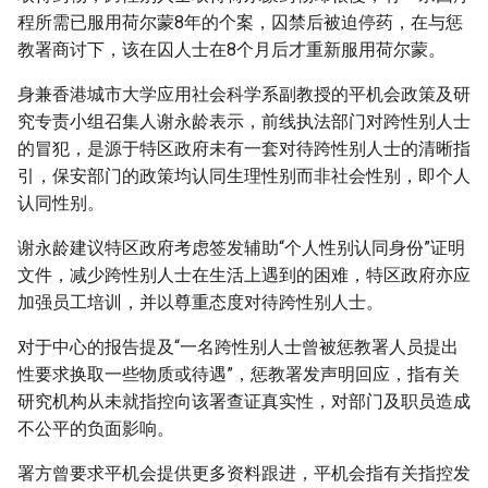
程所需已服用荷尔蒙8年的个案，囚禁后被迫停药，在与惩
教署商讨下，该在囚人士在8个月后才重新服用荷尔蒙。
身兼香港城市大学应用社会科学系副教授的平机会政策及研
究专责小组召集人谢永龄表示，前线执法部门对跨性别人士
的冒犯，是源于特区政府未有一套对待跨性别人士的清晰指
引，保安部门的政策均认同生理性别而非社会性别，即个人
认同性别。
谢永龄建议特区政府考虑签发辅助“个人性别认同身份”证明
文件，减少跨性别人士在生活上遇到的困难，特区政府亦应
加强员工培训，并以尊重态度对待跨性别人士。
对于中心的报告提及“一名跨性别人士曾被惩教署人员提出
性要求换取一些物质或待遇”，惩教署发声明回应，指有关
研究机构从未就指控向该署查证真实性，对部门及职员造成
不公平的负面影响。
署方曾要求平机会提供更多资料跟进，平机会指有关指控发