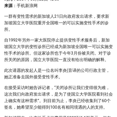
g
来源
：手机新浪网
s
一群有变性需求的新加坡人21日向政府发出请求，要求新
e
加坡国立大学医院重开全国唯一的可以实施变性手术的诊
所。
a
自1992年另外一家大医院停止提供变性手术服务后，新加
r
坡国立大学的变性诊所已经成为新加坡全国唯一可以实施变
c
性手术的诊所。但这家诊所也于今年3月份被关闭。对于诊
所关闭的原因，国立大学医院一直没有给出明确的解释。
h
此次请愿的发起人是一位名叫李炎(音译的公司行政主管，
她正准备去国外接受变性手术。
在接受采访时她告诉记者，“关闭诊所让我们变得很为难，
这次我们向政府发出请求，是为了使国立大学医院看到社会
上确实有这种需求”。到目前为止，李炎已经收集到了60个
签名，她希望至少能得到100名有相同境遇的人的支持。