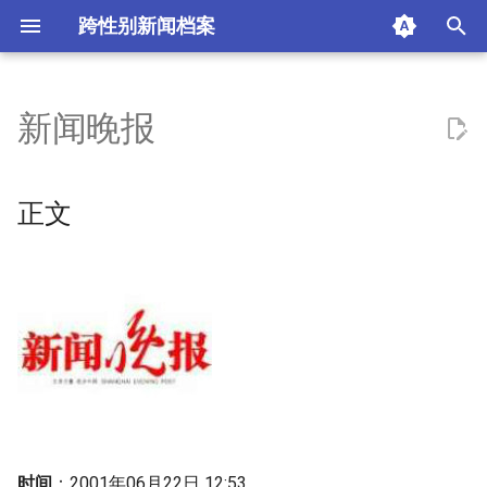
跨性别新闻档案
I
n
新闻晚报
正文
i
t
摘要与附加信息
正文
i
附加信息 [Processed Page
a
Metadata]
l
i
z
i
n
时间
：2001年06月22日 12:53