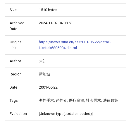
Size
1510 bytes
Archived
2024-11-02 04:08:53
Date
Original
https://news.sina.cn/sa/2001-06-22/detail-
Link
ikkntiak6806904.d.html
Author
未知
Region
新加坡
Date
2001-06-22
Tags
变性手术, 跨性别, 医疗资源, 社会需求, 法律政策
Evaluation
[Unknown type(update needed)]