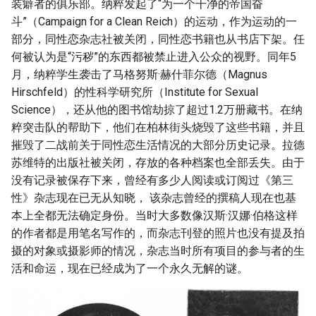
装癖者的俱乐部。纳粹发起了“为一个干净的帝国奋
斗”（Campaign for a Clean Reich）的运动，作为运动的一
部分，同性恋杂志社被关闭，同性恋书籍也从书店下架。任
何被认为是“污秽”的东西都被禁止进入公众的视野。同年5
月，纳粹学生袭击了马格努斯·赫什菲尔德（Magnus
Hirschfeld）的性科学研究所（Institute for Sexual
Science），还从他的图书馆劫掠了超过1.2万册藏书。在纳
粹突击队的帮助下，他们在柏林街头烧毁了这些书籍，并且
摧毁了二战前关于同性恋生活情况的大部分历史记录。拉德
苏维特的出版社被关闭，存放的各种档案也全部丢失。由于
没有记录被保存下来，曾经有多少人阅读或订阅过《第三
性》杂志现在已无从知晓， 该杂志曾经的撰稿人现在也基
本上全都无法确定身份。当时大多数像汉斯·汉娜·伯格这样
的作者都是用笔名写作的，而杂志刊登的照片也没有提及拍
摄的对象或摄影师的情况，杂志当时所有项目的参与者的生
活和命运，现在已经成为了一个永久无解的谜。