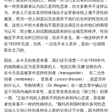
可用于描述跨性别的人。根据一些当代受访者的自我报告，
有一些异装癖者认为自己是同性恋者，但大多数并不这样认
为。许多人只是在某些特殊场合才会穿着传统上属于异性的
服装，而另一些人则是以完全迥异于他们出生时的性别生活
着。这些人中的大多数似乎愿意设法满足社会对他们的期望
与认可，而少数人则试图挑战既有的社会规范和秩序。性别
确定手术在当时已经出现，但并不多见。第一例这样的手术
在1920年完成，当然，一点也不令人意外，是由一位德国
医生主刀的。
因此，从今天的角度来看，我们还不清楚一个在1930年代
的德国被认定为是异装癖的人，包括汉斯·汉娜·伯格在内，
在今天应该被算作是跨性别者（transgender）、非二元性
别者（nonbinary）、变装者（cross-dresser），或是另外
的什么人。韦格纳博士（Dr. Wegner）在一篇文章中确认过
这个词语内涵的丰富性，该文章发表在杂志《第三性》的第
一期。“正如不同的人拥有不同的外表和内心态度，异装癖
者也有着不一样的性格特点。”魏玛共和国时期许多同性恋
活动人士担心性别多样化人群的分布过于分散，因为跨性别