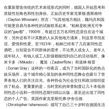
在重新塑造传统的艺术表现形式的同时，德国人开始思考和
质疑性别角色和性别身份。正如历史学家克莱顿·惠斯南特
（Clayton Whisnant）所言：“与其他地方相比，魏玛共和国
可能更容易与各种性的试验联系起来。”柏林是欧洲无可争
议的“gay都”，1900年，有超过五万名同性恋居住在这个城
市，另外还有不计其数的人从其他地方涌来，到这里寻找友
谊、爱情和性爱。至1923年，柏林已经有了几百家同性恋
酒吧，分别迎合不同群体的需求，不论男人或女人、老年人
或年轻人、有钱人或工人阶级都能找到自己的活动场所。像
米卡多（Mikado）、魔笛（Zauberflöte）和道林·格雷
（Dorian Gray）这样的一些夜店，成为了当时国际化的热点
娱乐场所，这个城市精心策划的各种同性恋舞会也吸引了世
界各地人们的关注目光。各种协会为社会交往和政治组织提
供了机会。更重要的是，当时宽松的审查制度让几十本低俗
同性恋小说和一些同性恋期刊得以出版，甚至还出现了同性
恋的个人广告。英国作家克里斯托弗·伊舍伍德
（Christopher Isherwood）描写了自己三十岁时在德国生活