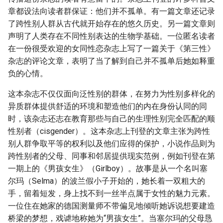
章都设法向读者群保证：他们并不孤单。有一篇文章还记录
了跨性别人群从古代就开始存在的悠久历史。另一篇文章则
声明了人类存在不同性别表达的生物学基础。一位匿名读者
在一份很受欢迎的女同性恋杂志上写了一篇关于《第三性》
杂志的评论文章，表明了当了解到自己并不孤单后她如释重
负的心情。
这本杂志不仅仅面向泛性别的群体，在努力为性别多样化的
异质群体提供舒适的环境和塑造他们的内在身份认同的同
时，该杂志还志在教育那些与自己的生理性别完全匹配的顺
性别者（cisgender）。这本杂志上刊登的文章主张为跨性
别人群争取平等的权利以及他们应得的保护，小说作品则为
跨性别者的父母、同事和邻居提供现实范例，例如刊登在第
一期上的《男孩女生》（Girlboy）。故事是从一个名叫塞
尔玛（Selma）的波兰假小子开始的，她长着一双粗大的
手，留着短发，身上找不到一丝半点属于女性的魅力元素。
一位住在她家的德国测量师不带偏见地倾听她诉说想要建造
桥梁的梦想，戏谑地称她为“男孩女生”。当塞尔玛的父母恳