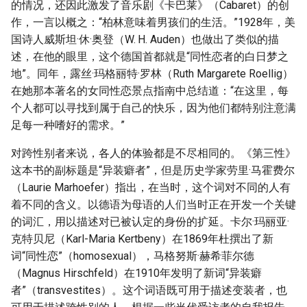
的情况，还因此激发了音乐剧《卡巴莱》（Cabaret）的创
作，一言以概之：“柏林意味着男孩们的生活。”1928年，美
国诗人威斯坦·休·奥登（W. H. Auden）也做出了类似的描
述，在他的眼里，这个德国首都就是“同性恋者的白日梦之
地”。同年，露丝·玛格丽特·罗林（Ruth Margarete Roellig）
在她那本著名的女同性恋景点指南中总结道：“在这里，每
个人都可以寻找到属于自己的快乐，因为他们都特别注意满
足每一种嗜好的需求。”
对跨性别者来说，各人的体验都是不尽相同的。《第三性》
这本书的副标题是“异装癖者”，但是历史学家劳里·马霍费尔
（Laurie Marhoefer）指出，在当时，这个词对不同的人有
着不同的含义。以德语为母语的人们当时正在开发一个关键
的词汇，用以描述对已被认定的身份的扩延。卡尔·玛丽亚·
克特贝尼（Karl-Maria Kertbeny）在1869年杜撰出了新
词“同性恋”（homosexual），马格努斯·赫希菲尔德
（Magnus Hirschfeld）在1910年发明了新词“异装癖
者”（transvestites）。这个词语既可用于描述变装者，也