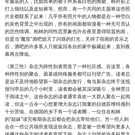
常服装的人，比如简单的裙子外系着白色的围裙、棉衬衫上
打上领结以及皮短裤等。然而，有一个共同的主题将这些照
片全都联系了起来：几乎所有照片中的人物都是在一种空白
的灰色背景之中出现的，所有的画面都弥漫着一种无可否认
的悲伤情调。柏林的同性恋景象也许在夜里显得喧嚣热闹，
但是当“魔笛”酒吧熄灭了闪烁的灯光，关掉了喧闹的音乐之
后，酒吧的许多客人只能返回各自的家中躲藏起来，直到夜
幕再次降临。
《第三性》杂志为跨性别者营造了一种社区感。在这里，各
种跨性别的聚会、面基或特殊服务都可以刊登广告。读者总
是迫不及待地盼望新一期杂志的发行，每当新杂志终于送抵
报刊亭后的几个小时里，读者都会被其深深吸引，全神贯注
于阅读之中。这份杂志的读者通常喜欢一大群人聚在一起阅
读，但这一点令一心想要增大杂志订阅量的拉德苏维特感到
十分苦恼。在德国的乡下有一个读者圈，一位住在柏林
的“姐妹”读完每期杂志后都会把杂志寄给他们。另一些人则
会在一些公共场所发现这份杂志，那是被一些希望向更多人
传播这份杂志的读者有意留下的。杂志上刊登的许多科普文