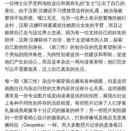
一位绅士出乎意料地给这位和蔼有礼的“女士”让出了自己的
座位。由于汉斯·汉娜还不习惯接受这样的礼遇，她当场被
窘得不知所措、哑口无言。当另一位男士表示想要搀扶她行
走时，汉斯·汉娜吓得紧紧抓住她那位女友的手臂，而且让
她替自己去与这位男士交谈。因为有一位支持自己的好友的
陪伴，汉斯·汉娜获得了自信，敢于走进城市的人群，探索
自己新的性别身份。《第三性》的创办目的也是希望扮演一
个类似的陪伴角色，为跨性别者提供一些建议和帮助，促使
他们产生自信心，而且这本杂志一再向读者表明：他们完全
可以不需要面具，过上自己真实的生活。
每一期《第三性》杂志中都穿插点缀有各种插图，但是这些
插图往往与杂志刊登的文章内容并没有什么关系。这些插图
通常是一些专业图片或是由读者提供的街拍照，展现出社会
上各种不同性别并存的活跃程度。有些照片记录了人们穿着
礼服或燕尾服等十分正式的服装的样子；另一些照片则拍摄
到一些穿着精心设计的服装的人，打扮得像埃及艳后克里奥
佩特拉（Cleopatra）一样。而大多数照片记录的是身着日