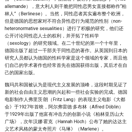
allemande），意大利人则干脆把同性恋男女直接都称作“柏
林人”（Berlinese）。当然，同性恋者其实遍布整个欧洲，
但是德国的思想家对不符合异性恋行为规范的性别（non-
heteronormative sexualities）进行了积极的研究，他们还
公开讨论同性恋人士的权利，并开拓了性科学
（sexology）的研究领域。在二十世纪的第一个十年里，
德国出版了超过一千部关于同性恋的著作。从英国到日本的
研究人员都认为德国的性科学家是这个领域的专家，而且他
们自己的学术著作也经常首先在德国获得出版，其后才在自
己的国家出版。
魏玛共和国被认为是现代主义发展的顶峰，这段时期见证了
新的社会自由主义思潮的兴起和一些社会实验的完成。德国
电影制作人弗里茨·朗（Fritz Lang）的表现主义电影《大都
会》于1927年首映，阿尔弗雷德·多布林（Alfred Döblin）
于1929年出版了他富有冲击力的创新小说《柏林亚历山大
广场》，次年汉娜·霍克（Hannah Höch）公布了她的达达主
义艺术风格的蒙太奇照片《马琳》（Marlene）。