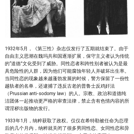
1932年5月，《第三性》杂志仅发行了五期就结束了。由于
自由主义思潮在魏玛共和国逐渐扩展，保守主义者认为传统
的“道德”文化受到了威胁。同性恋者和跨性别者被认为是最
具危险性的人群，因为他们可能腐蚀年轻人并破坏出生率。
当同性恋的现象越来越蓬勃发展的时候，警方保留了一份性
越轨者的名单，还逮捕了违反古老的普鲁士反鸡奸法
（Prussian anti-sodomy law）的人。宗教、政治和道德纯
洁团体一起推动更严格的审查法律，禁止含有色情内容的所
谓淫秽出版物的发行。
1933年1月，纳粹获取了政权。仅仅在希特勒被任命为总理
后的几个月内，纳粹就关闭了很多男同性恋、女同性恋和异