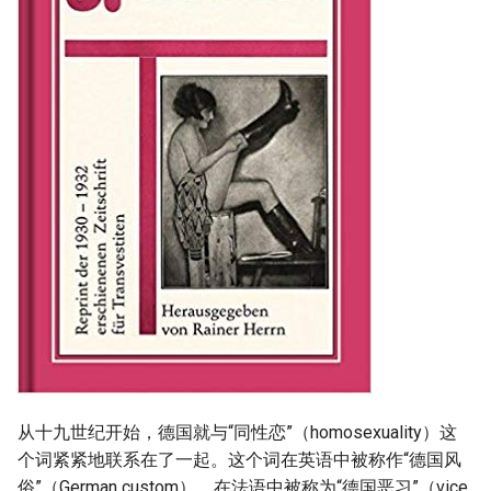
从十九世纪开始，德国就与“同性恋”（homosexuality）这
个词紧紧地联系在了一起。这个词在英语中被称作“德国风
俗”（German custom），在法语中被称为“德国恶习”（vice