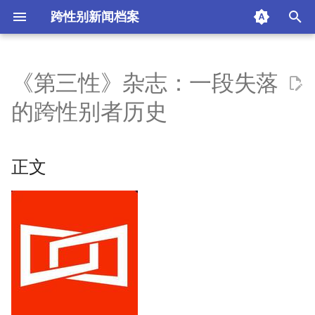
跨性别新闻档案
I
n
《第三性》杂志：一段失落
正文
i
的跨性别者历史
t
界面
i
正文
a
l
i
z
i
n