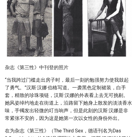
杂志《第三性》中刊登的照片
“当我跨过门槛走出房子时，最后一刻的勉强努力使我鼓起
了勇气。”汉斯·汉娜·伯格写道。一袭黑色定制裙装，白手
套，精致的珍珠项链，汉斯·汉娜的外表看上去无可挑剔。
她风姿绰约地走在街道上，沿路留下她身上散发的淡淡香水
味，手镯发出轻微的叮当响声，但是此刻的汉斯·汉娜是非
常紧张不安的，因为这是她第一次以女性的身份外出。
在为杂志《第三性》（The Third Sex，德语刊名为Das