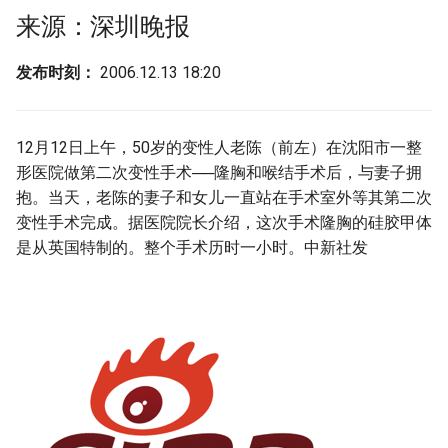
g
来源：深圳晚报
s
发布时刻：
2006.12.13 18:20
e
a
12月12日上午，50岁的变性人老陈（前左）在沈阳市一整
r
形医院做第二次变性手术──隆胸和喉结手术后，与妻子拥
c
抱。当天，老陈的妻子和女儿一直站在手术室外等其第二次
变性手术完成。据医院院长介绍，这次手术隆胸的硅胶甲体
h
是从英国特制的。整个手术历时一小时。中新社发