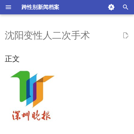
跨性别新闻档案
I
n
沈阳变性人二次手术
正文
i
t
来源：深圳晚报
正文
i
摘要与附加信息
a
附加信息 [Processed Page
l
Metadata]
i
z
i
n