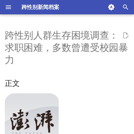
跨性别新闻档案
I
n
跨性别人群生存困境调查：
正文
i
求职困难，多数曾遭受校园暴
t
来源
力
i
标签
a
正文
正文
l
i
跨性别者求职困难
z
平等就业权无保障
i
n
人群污名化较严重