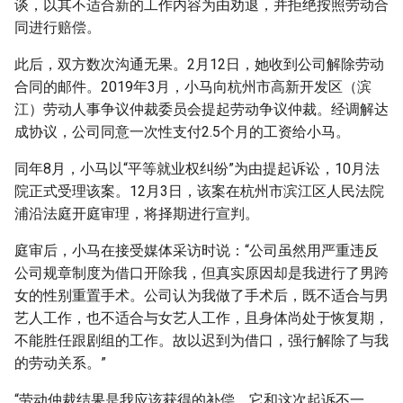
谈，以其不适合新的工作内容为由劝退，并拒绝按照劳动合
同进行赔偿。
此后，双方数次沟通无果。2月12日，她收到公司解除劳动
合同的邮件。2019年3月，小马向杭州市高新开发区（滨
江）劳动人事争议仲裁委员会提起劳动争议仲裁。经调解达
成协议，公司同意一次性支付2.5个月的工资给小马。
同年8月，小马以“平等就业权纠纷”为由提起诉讼，10月法
院正式受理该案。12月3日，该案在杭州市滨江区人民法院
浦沿法庭开庭审理，将择期进行宣判。
庭审后，小马在接受媒体采访时说：“公司虽然用严重违反
公司规章制度为借口开除我，但真实原因却是我进行了男跨
女的性别重置手术。公司认为我做了手术后，既不适合与男
艺人工作，也不适合与女艺人工作，且身体尚处于恢复期，
不能胜任跟剧组的工作。故以迟到为借口，强行解除了与我
的劳动关系。”
“劳动仲裁结果是我应该获得的补偿，它和这次起诉不一