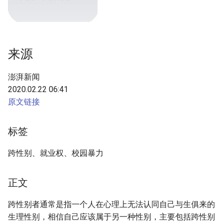
g
多数遭受校园暴力
s
性别标记无法修改
e
来源
a
融入社会异常艰难
澎湃新闻
r
版权信息
2020.02.22 06:41
c
原文链接
摘要与附加信息
h
标签
附加信息 [Processed Page
Metadata]
跨性别、就业权、校园暴力
正文
跨性别者通常是指一个人在心理上无法认同自己与生俱来的
生理性别，相信自己应该属于另一种性别，主要包括跨性别