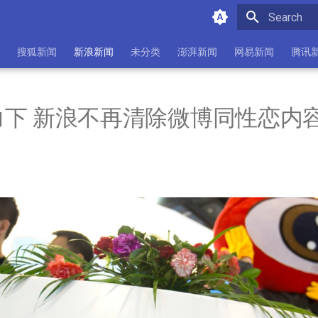
Initializing 
搜狐新闻
新浪新闻
未分类
澎湃新闻
网易新闻
腾讯
力下 新浪不再清除微博同性恋内