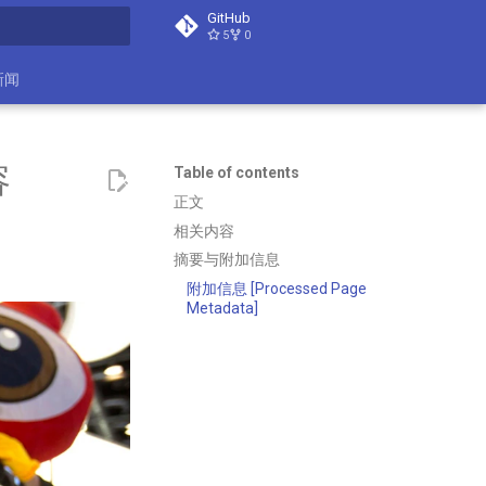
GitHub
5
0
search
新闻
容
Table of contents
正文
相关内容
摘要与附加信息
附加信息 [Processed Page
Metadata]