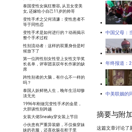
泰国变性女疯狂整容, 从丑女变美
女, 还嫁给小自己11岁的帅哥
变性手术之父何清濂：变性患者不
等于同性恋
中国父母：
变性手术是如何进行的？动画揭示
整个手术过程
性别流动者：这样的双重身份是时
候放下了
第一位跨性别女性登上女性文学奖
年终报道：2
长名单，评审团哀叹年长作家的缺
席
跨性别者的大脑，有什么不一样的
吗？
泰国人妖鲜艳人生，晚年生活却惨
中美联姻的
淡无光
1996年刚做完变性手术的金星，
大胆谈性别跨越
摘要与附
女装大佬Sneaky穿女装上节目
小伙患有严重异装癖，不仅偷穿妹
这篇文章讨论了
妹的衣服，还喜欢躲在柜子里