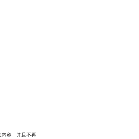
恋内容，并且不再