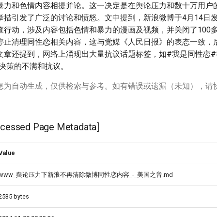
暴力和色情内容相提并论。这一决定是在舆论压力和数十万用户
举措引发了广泛的讨论和愤怒。文中提到，新浪微博于4月14日
查行动，涉及内容包括色情和暴力的漫画及视频，并关闭了100
停止清理同性恋相关内容，这与党媒《人民日报》的表态一致，
文章还提到，网络上涌现出大量抗议话题标签，如#我是同性恋#
一决策的不满和抗议。
息为自动生成，仅供检索与参考。如有错误或遗漏（未知），请
ssed Page Metadata]
Value
www_舆论压力下新浪不再清除微博同性恋内容_-_美国之音.md
2535 bytes