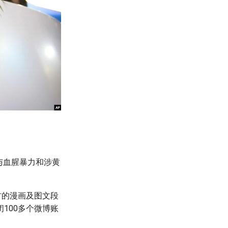
与血腥暴力和涉黄
材的漫画及图文段
100多个微博账