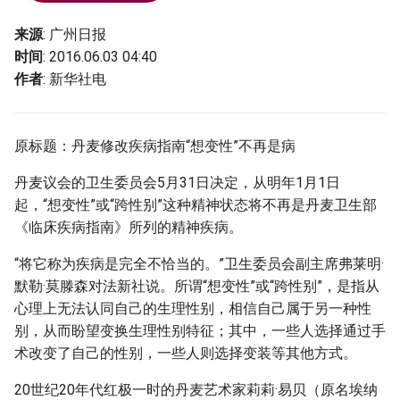
g
来源
: 广州日报
s
时间
: 2016.06.03 04:40
e
作者
: 新华社电
a
r
原标题：丹麦修改疾病指南“想变性”不再是病
c
丹麦议会的卫生委员会5月31日决定，从明年1月1日
起，“想变性”或“跨性别”这种精神状态将不再是丹麦卫生部
h
《临床疾病指南》所列的精神疾病。
“将它称为疾病是完全不恰当的。”卫生委员会副主席弗莱明·
默勒·莫滕森对法新社说。所谓“想变性”或“跨性别”，是指从
心理上无法认同自己的生理性别，相信自己属于另一种性
别，从而盼望变换生理性别特征；其中，一些人选择通过手
术改变了自己的性别，一些人则选择变装等其他方式。
20世纪20年代红极一时的丹麦艺术家莉莉·易贝（原名埃纳