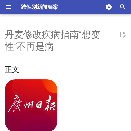
跨性别新闻档案
I
n
丹麦修改疾病指南“想变
正文
i
性”不再是病
t
摘要与附加信息
i
正文
附加信息 [Processed Page
a
Metadata]
l
i
z
i
n