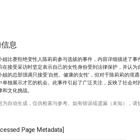
加信息
小姐比赛拒绝变性人陈莉莉参与选拔的事件，内容详细描述了事
莉在接受采访时坚定表示自己的女性身份受到法律保护，并认为
小姐的总部强调只接受‘自然、健康的女性’，但对于陈莉莉的境
中单独展示才艺的机会。此事件引起了广泛关注，反映了社会对
律和文化挑战。
息为自动生成，仅供检索与参考。如有错误或遗漏（未知），请
ssed Page Metadata]