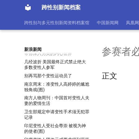
全程实拍泰国人妖：被游客脱光验
跨性别新闻档案
身(组图)
农村夫妻生7个孩子 有3个两性畸
跨性别与多元性别新闻资料档案馆
中国新闻网
凤凰网
形“不男不女”
准变性人自述：我在歧视中做女人
梦
准变性美女申清清13日做客红网
参赛者必
新浪新闻
带你深入另类的内心世界
几经波折 美国最终正式禁止绝大
多数变性人参军
正文
别再骂那个变性运动员了
南京周末：准变性人高婷婷的尴尬
独角戏(图)
南方人物周刊：中国首对变性人夫
妻的爱情生活
卫生部规定申请变性手术须无犯罪
记录
印尼变性人受社会尊崇 被视为神
的使者(图)