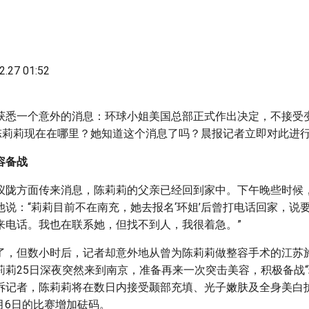
02.27 01:52
获悉一个意外的消息：环球小姐美国总部正式作出决定，不接受
！陈莉莉现在在哪里？她知道这个消息了吗？晨报记者立即对此进
容备战
仪陇方面传来消息，陈莉莉的父亲已经回到家中。下午晚些时候
他说：“莉莉目前不在南充，她去报名‘环姐’后曾打电话回家，说
来电话。我也在联系她，但找不到人，我很着急。”
了，但数小时后，记者却意外地从曾为陈莉莉做整容手术的江苏
莉莉25日深夜突然来到南京，准备再来一次突击美容，积极备战“
诉记者，陈莉莉将在数日内接受颞部充填、光子嫩肤及全身美白护
月6日的比赛增加砝码。