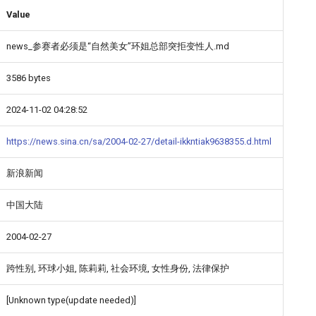
Value
news_参赛者必须是“自然美女”环姐总部突拒变性人.md
3586 bytes
2024-11-02 04:28:52
https://news.sina.cn/sa/2004-02-27/detail-ikkntiak9638355.d.html
新浪新闻
中国大陆
2004-02-27
跨性别, 环球小姐, 陈莉莉, 社会环境, 女性身份, 法律保护
[Unknown type(update needed)]