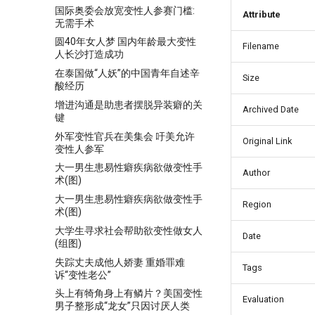
国际奥委会放宽变性人参赛门槛:
Attribute
无需手术
圆40年女人梦 国内年龄最大变性
Filename
人长沙打造成功
在泰国做“人妖”的中国青年自述辛
Size
酸经历
增进沟通是助患者摆脱异装癖的关
Archived Date
键
外军变性官兵在美集会 吁美允许
Original Link
变性人参军
大一男生患易性癖疾病欲做变性手
Author
术(图)
大一男生患易性癖疾病欲做变性手
Region
术(图)
大学生寻求社会帮助欲变性做女人
Date
(组图)
失踪丈夫成他人娇妻 重婚罪难
Tags
诉“变性老公”
头上有犄角身上有鳞片？美国变性
Evaluation
男子整形成“龙女”只因讨厌人类