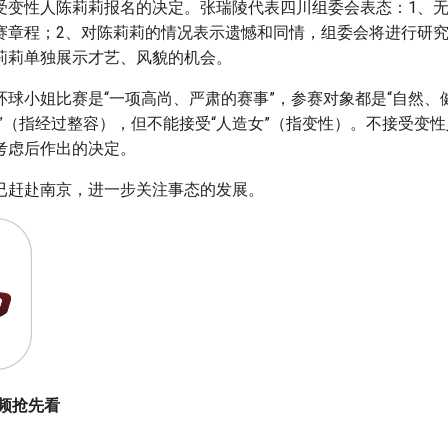
受变性人陈莉莉报名的决定。张瑞陵代表四川组委会表态：1、
赛章程；2、对陈莉莉的情况表示遗憾和同情，组委会将进行研究
莉莉单独展示才艺、风貌的机会。
环球小姐比赛是“一项高尚、严肃的赛事”，参赛对象都是“自然、
女”（指经过整容），但不能接受“人造女”（指变性）。不接受变
考虑后作出的决定。
已赶赴南京，进一步关注事态的发展。
频抢先看