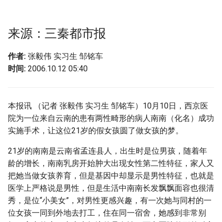
g
s
来源：三秦都市报
e
作者:
张毅伟 实习生 邹铭车
a
时间:
2006.10.12 05:40
r
c
本报讯 （记者 张毅伟 实习生 邹铭车）10月10日，西京医
h
院为一位来自云南的患有两性畸形的病人南南（化名）成功
实施手术，让这位21岁的假女孩圆了做女孩的梦。
21岁的南南是云南省孟连县人，出生时是位男孩，随着年
龄的增长，南南乳房开始肿大出现女性第二性特征，家人又
把她当做女孩养育，但是基因中却显示是男性特征，也就是
医学上严格说是男性，但是生活中南南长发飘飘面容也很清
秀，是位“小美女”，对男性更感兴趣，有一次她与同村的一
位女孩一同到外地去打工，住在同一宿舍，她感到非常别