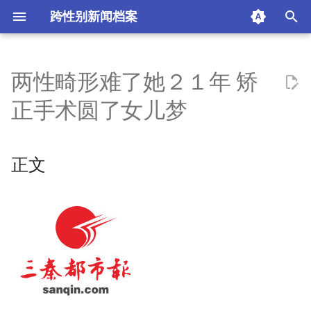
跨性别新闻档案
I
n
两性畸形难了她２１年 矫
正文
i
正手术圆了女儿梦
t
来源：三秦都市报
i
正文
摘要与附加信息
a
附加信息 [Processed Page
l
Metadata]
i
z
i
n