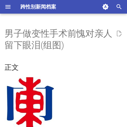
跨性别新闻档案
I
n
男子做变性手术前愧对亲人
正文
i
留下眼泪(组图)
t
来源
i
正文
热门评论
a
摘要与附加信息
l
i
附加信息 [Processed Page
z
Metadata]
i
n