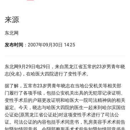
g
s
来源
e
东北网
a
发布时间
：2007年09月30日 14:25
r
c
东北网9月29日电29日，来自黑龙江省五常的23岁男青年晓
h
志(化名)，在哈医大四院进行了变性手术。
据了解，五常市23岁男青年晓志在当地公安机关等相关部
门履行了各项手续，包括公安机关出具的无犯罪记录证明、
变性手术后的户籍更改证明和哈医大一院司法精神病的相关
鉴定。今天，晓志与哈医大四院的医生一起来到哈尔滨国信
公证处(原黑龙江省公证处)对这项变性手术进行了司法公
证。司法公证的内容包括手术同意书，乳房美容手术术前告
知暨知情同意书，会阴部整形手术术前告知暨知情同意书共