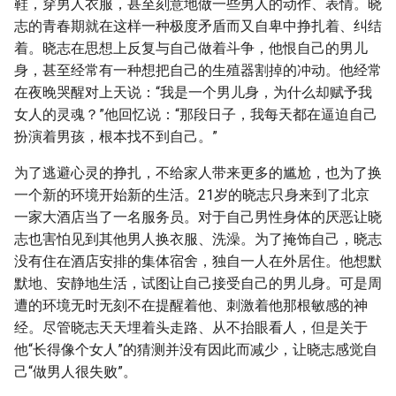
鞋，穿男人衣服，甚至刻意地做一些男人的动作、表情。晓
志的青春期就在这样一种极度矛盾而又自卑中挣扎着、纠结
着。晓志在思想上反复与自己做着斗争，他恨自己的男儿
身，甚至经常有一种想把自己的生殖器割掉的冲动。他经常
在夜晚哭醒对上天说：“我是一个男儿身，为什么却赋予我
女人的灵魂？”他回忆说：“那段日子，我每天都在逼迫自己
扮演着男孩，根本找不到自己。”
为了逃避心灵的挣扎，不给家人带来更多的尴尬，也为了换
一个新的环境开始新的生活。21岁的晓志只身来到了北京
一家大酒店当了一名服务员。对于自己男性身体的厌恶让晓
志也害怕见到其他男人换衣服、洗澡。为了掩饰自己，晓志
没有住在酒店安排的集体宿舍，独自一人在外居住。他想默
默地、安静地生活，试图让自己接受自己的男儿身。可是周
遭的环境无时无刻不在提醒着他、刺激着他那根敏感的神
经。尽管晓志天天埋着头走路、从不抬眼看人，但是关于
他“长得像个女人”的猜测并没有因此而减少，让晓志感觉自
己“做男人很失败”。