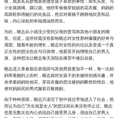
候，就莫名其妙地喜欢做女孩子喜欢的事情：留长头发、与
小女孩跳绳、踢口袋。他经常偷偷穿姐姐的花衣服、妈妈的
高跟鞋和用她们的化妆品，然后对着镜子静静地欣赏和品
味，内心深处的幸福感油然而生。
为此，晓志从小就没少受到父母的责骂和其他小朋友的嘲
笑。但是，这些丝毫没有影响晓志对女性那种朦胧的好奇与
渴望。随着年龄的增长，晓志对女性的向往以及变成一个真
正女性的想法也在与日俱增，他甚至开始憎恨自己的男儿
身。这种想法让晓志每天深陷在痛苦中难以自拔。
晓志进入青春期后表现得与其他男孩更加不一样，每一次妈
妈带着她到上街时，晓志就对女孩子的衣服特别感兴趣，并
央求着妈妈给他买。穿花衣服的想法被妈妈断然拒绝后，他
便对妈妈买的男式服装百般挑剔。
由于种种原因，晓志只读完了初中就过早地进入了社会，然
而认为自己“天生就是女人”的想法却从来没有停止过。晓志
也曾无数次在内心劝说自己接受男儿身，强迫自己穿男人