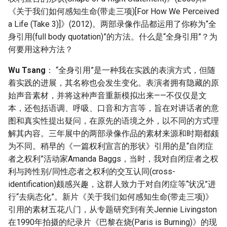
《关于我们如何感知生命(带走三项)[For How We Perceived
a Life (Take 3)]》(2012)。两部录像作品都运用了你称为“全
身引用(full body quotation)”的方法。什么是“全身引用”？为
何要用这种方法？
Wu Tsang
： “全身引用”是一种我在实践的表演方式，但随
着实践的进展，其名称也会发生变化。表演者拥有隐藏的原
始声音素材，并将这种声音重新模拟出来——不仅仅是文
本，还包括语调、呼吸、口音和方言等，旨在对讲话者的意
图和真实性提出疑问，在原先的语境之外，以不同的方式理
解其内容。三年展中的两部录像作品的素材来源和时期都颇
为不同。稍早的《一篇权利宣言的形状》引用的是“自闭症
者之权利”活动家Amanda Baggs，当时，我对自闭症者之权
利与跨性别/同性恋者之权利的交互认同(cross-
identification)颇感兴趣，这群人致力于对自闭症等“状况”进
行“去病态化”。新片《关于我们如何感知生命(带走三项)》
引用的素材五花八门，从专题研究到有关Jennie Livingston
在1990年拍摄的纪录片《巴黎在烧(Paris is Burning)》的现