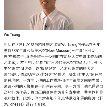
g
s
e
a
Wu Tsang
r
生活在洛杉矶的华裔跨性别艺术家Wu Tsang的作品在今年
c
惠特尼双年展和新美术馆(New Museum)三年展“不可治
h
理”中颇显夺目(也是唯一一位同时在两场大展中展出作品的
艺术家)。本月初，他参与广州时代美术馆“脚踏无地：变化
中的策展”研讨会，以“殷勤好客：艺术和策展的待客之
道”为题，借助德里达对“好客”的探讨，提出对“主人”角色的
两种理解。一方面，他的工作模糊创作与策展之间的界限，
邀请不同的人聚集在一起创造空间。另一方面，他也通过自
己的行为作品，将自己的身体作为其它寄生物、共生物和灵
魂的载体。此外，他也对参加今年惠特尼双年展的影片《野
(Wildness)》进行了介绍。