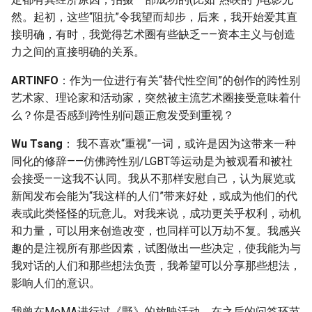
然。起初，这些“阻抗”令我望而却步，后来，我开始爱其直
接明确，有时，我觉得艺术圈有些缺乏——资本主义与创造
力之间的直接明确的关系。
ARTINFO
：作为一位进行有关“替代性空间”的创作的跨性别
艺术家、理论家和活动家，突然被主流艺术圈接受意味着什
么？你是否感到跨性别问题正愈发受到重视？
Wu Tsang
： 我不喜欢“重视”一词，或许是因为这带来一种
同化的修辞——仿佛跨性别/LGBT等运动是为被观看和被社
会接受——这我不认同。我从不那样安慰自己，认为展览或
新闻发布会能为“我这样的人们”带来好处，或成为他们的代
表或此类怪怪的玩意儿。对我来说，成功更关乎权利，动机
和力量，可以用来创造改变，也同样可以万劫不复。我感兴
趣的是注视所有那些因素，试图做出一些决定，使我能为与
我对话的人们和那些想法负责，我希望可以分享那些想法，
影响人们的意识。
我曾在MoMA进行过《野》的放映活动，在之后的问答环节