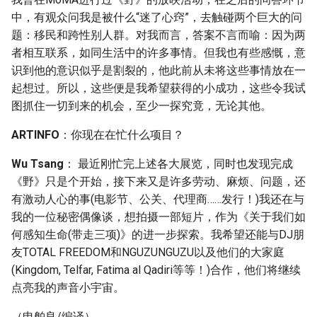
中，有观众问我是被什么“迷了心窍”，去触碰两个巨大的问
题：移民和跨性别人群。对我而言，答案不言而喻：因为两
者相互联系，如同生活中的许多事情。但我也有些感慨，意
识到他的意识似乎是割裂的，他此前从未将这些事情放在一
起想过。所以，这些便是我希望获得的小成功，这些令我试
图抓住一切到来的机会，至少一探究竟，无论其他。
ARTINFO
：你现在在忙什么项目？
Wu Tsang
： 最近刚忙完上述各大展览，同时也发现完成
《野》只是个开始，接下来又是许多劳动、麻烦、问题，还
有激动人心的事(电影节、公关、代理商……发行！)我还在与
我的一位秘密偶像谈，想拍摄一部短片，作为《关于我们如
何感知生命(带走三项)》的进一步探索。我希望还能与DJ朋
友TOTAL FREEDOM和NGUZUNGUZU以及他们的大家庭
(Kingdom, Telfar, Fatima al Qadiri等等！)合作，他们将继续
点亮我的声音小宇宙。
（申舶良/编译）