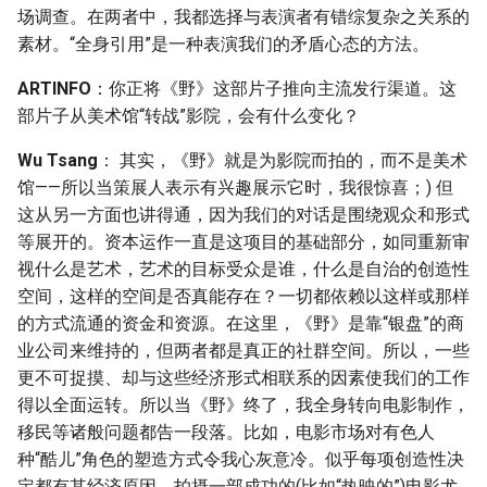
场调查。在两者中，我都选择与表演者有错综复杂之关系的
素材。“全身引用”是一种表演我们的矛盾心态的方法。
ARTINFO
：你正将《野》这部片子推向主流发行渠道。这
部片子从美术馆“转战”影院，会有什么变化？
Wu Tsang
： 其实，《野》就是为影院而拍的，而不是美术
馆——所以当策展人表示有兴趣展示它时，我很惊喜；) 但
这从另一方面也讲得通，因为我们的对话是围绕观众和形式
等展开的。资本运作一直是这项目的基础部分，如同重新审
视什么是艺术，艺术的目标受众是谁，什么是自治的创造性
空间，这样的空间是否真能存在？一切都依赖以这样或那样
的方式流通的资金和资源。在这里，《野》是靠“银盘”的商
业公司来维持的，但两者都是真正的社群空间。所以，一些
更不可捉摸、却与这些经济形式相联系的因素使我们的工作
得以全面运转。所以当《野》终了，我全身转向电影制作，
移民等诸般问题都告一段落。比如，电影市场对有色人
种“酷儿”角色的塑造方式令我心灰意冷。似乎每项创造性决
定都有其经济原因，拍摄一部成功的(比如“热映的”)电影尤