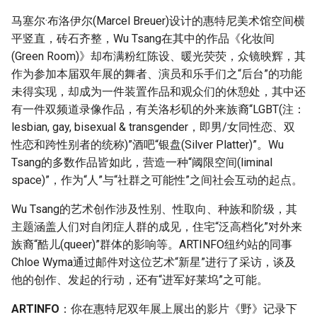
马塞尔·布洛伊尔(Marcel Breuer)设计的惠特尼美术馆空间横
平竖直，砖石齐整，Wu Tsang在其中的作品《化妆间
(Green Room)》却布满粉红陈设、暖光荧荧，众镜映辉，其
作为参加本届双年展的舞者、演员和乐手们之“后台”的功能
未得实现，却成为一件装置作品和观众们的休憩处，其中还
有一件双频道录像作品，有关洛杉矶的外来族裔“LGBT(注：
lesbian, gay, bisexual & transgender，即男/女同性恋、双
性恋和跨性别者的统称)”酒吧“银盘(Silver Platter)”。Wu
Tsang的多数作品皆如此，营造一种“阈限空间(liminal
space)”，作为“人”与“社群之可能性”之间社会互动的起点。
Wu Tsang的艺术创作涉及性别、性取向、种族和阶级，其
主题涵盖人们对自闭症人群的成见，住宅“泛高档化”对外来
族裔“酷儿(queer)”群体的影响等。ARTINFO纽约站的同事
Chloe Wyma通过邮件对这位艺术“新星”进行了采访，谈及
他的创作、发起的行动，还有“进军好莱坞”之可能。
ARTINFO
：你在惠特尼双年展上展出的影片《野》记录下