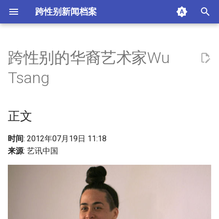
跨性别新闻档案
I
n
跨性别的华裔艺术家Wu
正文
i
Tsang
t
摘要与附加信息
i
正文
附加信息 [Processed Page
a
Metadata]
l
时间
: 2012年07月19日 11:18
来源
: 艺讯中国
i
z
i
n