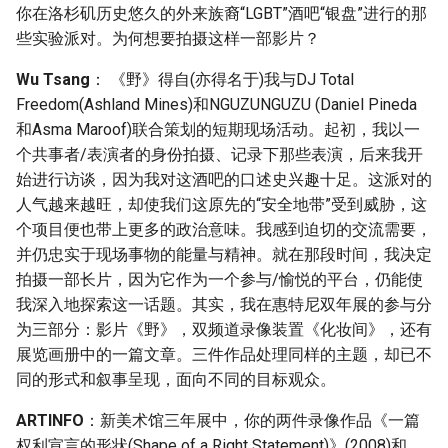
你在洛杉矶历史悠久的外来族裔“LGBT”酒吧“银盘”进行的那
些实验派对。为何想要拍摄这样一部影片？
Wu Tsang
： 《野》得自(亦得名于)我与DJ Total
Freedom(Ashland Mines)和NGUZUNGUZU (Daniel Pineda
和Asma Maroof)联合策划的短期现场活动。起初，我以一
个共事者/表演者的身份拍摄、记录下那些表演，后来我开
始进行访谈，因为我对这酒吧的口述史兴趣十足。这派对的
人气越来越旺，却使我们这原先的“安全地带”受到威胁，这
个项目便也带上更多的政治意味。我感到迫切的交流需要，
并仍忠实于现场事物的能量与精神。就在那段时间，我决定
拍摄一部长片，因为它作为一个参与/愉悦的平台，仍能使
我深入地探索这一话题。其实，我在惠特尼双年展的参与分
为三部分：影片《野》，双频道录像装置《化妆间》，还有
展览画册中的一篇文章。三件作品处理同样的主题，却已不
同的形式和叙事呈现，面向不同的目标观众。
ARTINFO
：新美术馆三年展中，你的两件录像作品《一篇
权利宣言的形状(Shape of a Right Statement)》(2008)和