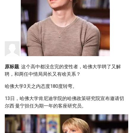
s
e
a
r
c
h
原标题
: 这个高中都没念完的变性者，哈佛大学聘了又解
i
聘，和两任中情局局长又有啥关系？
n
哈佛大学3天之内态度180度转弯。
g
13日，哈佛大学肯尼迪学院的哈佛政策研究院宣布邀请切
尔西·曼宁担任为期一年的客座研究员。