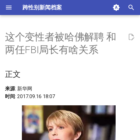
跨性别新闻档案
T
y
这个变性者被哈佛解聘 和
正文
p
两任FBI局长有啥关系
e
热门评论
t
正文
摘要与附加信息
o
附加信息 [Processed Page
s
来源
: 新华网
Metadata]
时间
: 2017.09.16 18:07
t
a
r
t