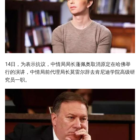
14日，为表示抗议，中情局局长蓬佩奥取消原定在哈佛举
行的演讲，中情局前代理局长莫雷尔辞去肯尼迪学院高级研
究员一职。