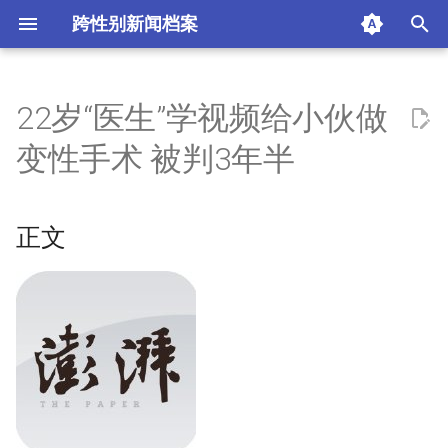
跨性别新闻档案
I
n
22岁“医生”学视频给小伙做
正文
i
变性手术 被判3年半
t
来源：澎湃新闻
i
正文
热门评论
a
摘要与附加信息
l
i
附加信息 [Processed Page
z
Metadata]
i
n