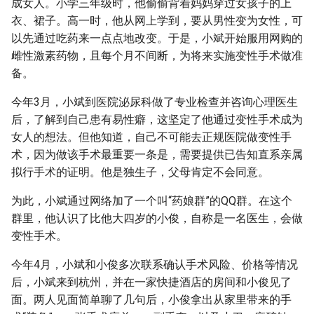
成女人。小学三年级时，他偷偷背着妈妈穿过女孩子的上
衣、裙子。高一时，他从网上学到，要从男性变为女性，可
以先通过吃药来一点点地改变。于是，小斌开始服用网购的
雌性激素药物，且每个月不间断，为将来实施变性手术做准
备。
今年3月，小斌到医院泌尿科做了专业检查并咨询心理医生
后，了解到自己患有易性癖，这坚定了他通过变性手术成为
女人的想法。但他知道，自己不可能去正规医院做变性手
术，因为做该手术最重要一条是，需要提供已告知直系亲属
拟行手术的证明。他是独生子，父母肯定不会同意。
为此，小斌通过网络加了一个叫“药娘群”的QQ群。在这个
群里，他认识了比他大四岁的小俊，自称是一名医生，会做
变性手术。
今年4月，小斌和小俊多次联系确认手术风险、价格等情况
后，小斌来到杭州，并在一家快捷酒店的房间和小俊见了
面。两人见面简单聊了几句后，小俊拿出从家里带来的手