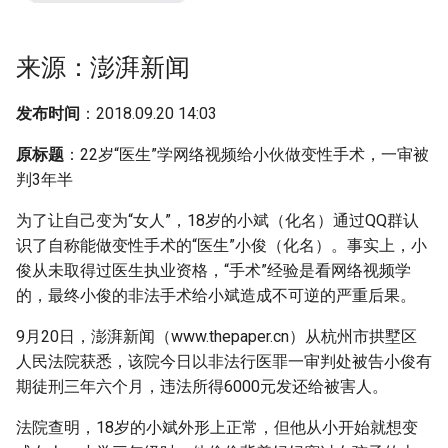
g
s
来源：澎湃新闻
e
发布时间
：2018.09.20 14:03
a
原标题
：22岁“医生”学网络视频给小伙做变性手术，一审被
r
判3年半
c
为了让自己变为“女人”，18岁的小斌（化名）通过QQ群认
h
识了自称能做变性手术的“医生”小俊（化名）。事实上，小
俊从未取得过医生执业资格，“手术”经验是看网络视频学
的，最终小俊的非法手术给小斌造成不可逆的严重后果。
9月20日，澎湃新闻（www.thepaper.cn）从杭州市拱墅区
人民法院获悉，该院今日以非法行医罪一审判处被告小俊有
期徒刑三年六个月，违法所得6000元发还给被害人。
法院查明，18岁的小斌外形上正常，但他从小开始就想变