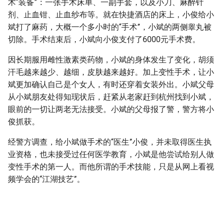
术“装备”：一张手术床单、一副手套，以及小刀、麻醉针
剂、止血钳、止血纱布等。就在快捷酒店的床上，小俊给小
斌打了麻药，大概一个多小时的“手术”，小斌的两侧睾丸被
切除。手术结束后，小斌向小俊支付了6000元手术费。
因长期服用雌性激素类药物，小斌的身体发生了变化，胡须
汗毛越来越少、越细，皮肤越来越好。加上变性手术，让小
斌更加确认自己是个女人，有时还穿着女装外出。小斌父母
从小斌朋友处得知现状后，赶紧从老家赶到杭州找到小斌，
眼前的一切让两老无法接受。小斌的父母报了警，警方将小
俊抓获。
经警方调查，给小斌做手术的“医生”小俊，并未取得医生执
业资格，也未接受过任何医学教育，小斌是他尝试给别人做
变性手术的第一人。而他所谓的手术技能，只是从网上看视
频学会的“江湖技艺”。