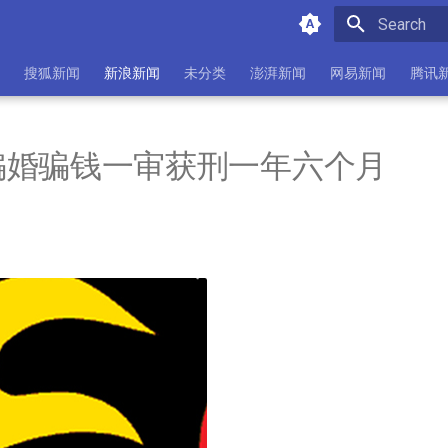
Initializing 
搜狐新闻
新浪新闻
未分类
澎湃新闻
网易新闻
腾讯
骗婚骗钱一审获刑一年六个月