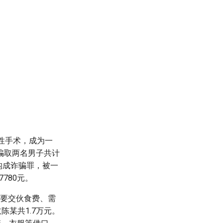
性手术，成为一
骗取两名男子共计
构成诈骗罪，被一
780元。
、要交伙食费、需
陈某共1.7万元。