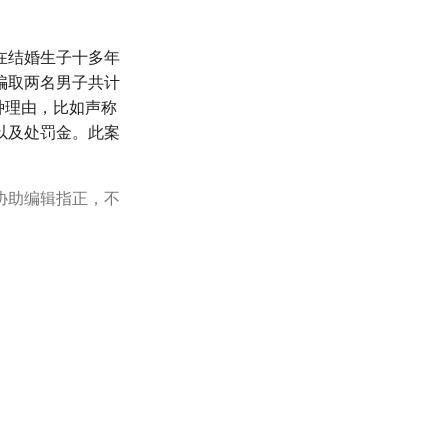
在结婚生子十多年
骗取两名男子共计
种理由，比如声称
以及处罚金。此案
协助编辑指正，不