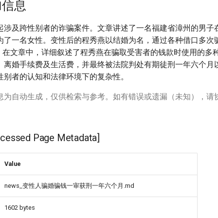
加信息
起涉及跨性别者的诈骗案件。文章讲述了一名福建省漳州的男子
为了一名女性。变性后的程秀燕以结婚为名，通过各种借口多次
民币。在文章中，详细叙述了程秀燕在骗取受害者的钱款时使用的多
、离婚手续费及生活费，并最终被法院判处有期徒刑一年六个月
性别者的认知和法律环境下的复杂性。
息为自动生成，仅供检索与参考。如有错误或遗漏（未知），请
ssed Page Metadata]
Value
news_变性人骗婚骗钱一审获刑一年六个月.md
1602 bytes