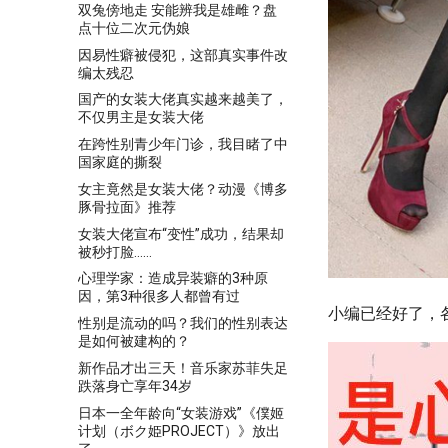
双兔傍地走 安能辨我是雄雌？盘
点十位二次元伪娘
因易性癖被侵犯，这部真实事件改
编太残忍
国产的女装大佬真实越来越美了，
不仅男主是女装大佬
在跨性别青少年门诊，我目睹了中
国家庭的撕裂
女主竟然是女装大佬？动漫《博多
豚骨拉面》推荐
女装大佬宣布“变性”成功，结果却
被秒打脸……
心理学家：造成异装癖的3种原
因，第3种很多人都曾有过
小编已经好了，
性别是流动的吗？我们的性别表达
是如何被建构的？
新作品才出三天！音乐家苏菲失足
跌落身亡享年34岁
日本一全年龄向“女装游戏”《僕姬
计划（ボク姫PROJECT）》放出