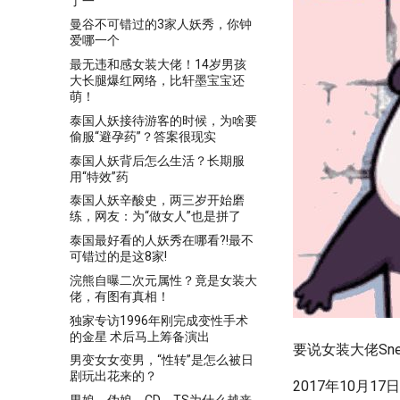
了一
曼谷不可错过的3家人妖秀，你钟
爱哪一个
最无违和感女装大佬！14岁男孩
大长腿爆红网络，比轩墨宝宝还
萌！
泰国人妖接待游客的时候，为啥要
偷服“避孕药”？答案很现实
泰国人妖背后怎么生活？长期服
用“特效”药
泰国人妖辛酸史，两三岁开始磨
练，网友：为“做女人”也是拼了
泰国最好看的人妖秀在哪看?!最不
可错过的是这8家!
浣熊自曝二次元属性？竟是女装大
佬，有图有真相！
独家专访1996年刚完成变性手术
的金星 术后马上筹备演出
要说女装大佬Sn
男变女女变男，“性转”是怎么被日
剧玩出花来的？
2017年10月