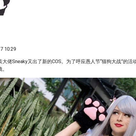
7 10:29
大佬Sneaky又出了新的COS。为了呼应愚人节“猫狗大战”的活动，
镜。