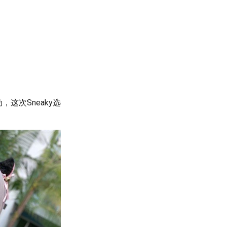
这次Sneaky选