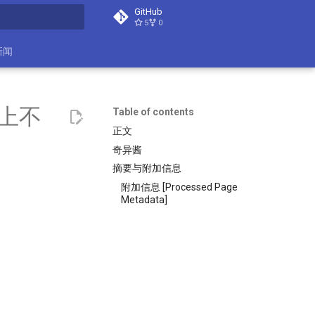
GitHub
5
0
search
新闻
走上不
Table of contents
正文
奇异酱
摘要与附加信息
附加信息 [Processed Page
Metadata]