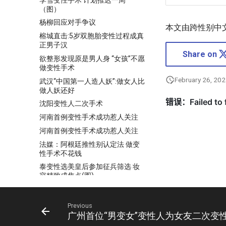
（图）
杨柳回应对手争议
本文由跨性别中
榕城直击:5岁双胞胎变性过程成真
正男子汉
Share on
欲整形发现原是男人身 “女孩”不愿
做变性手术
February 26, 20
武汉“中国第一人造人妖”:做女人比
做人妖还好
沈阳变性人二次手术
河南首例变性手术成功惹人关注
河南首例变性手术成功惹人关注
法媒：阿根廷推性别认定法 做变
性手术不花钱
泰变性选美皇后参加征兵筛选 妆
容精致成焦点(图)
泰国19岁青年获选08年最美人妖
(图)
Previous
泰国2006年人妖小姐出炉 比赛收
广州首位“男变女”变性人为女友二次变性
入捐王室(图)