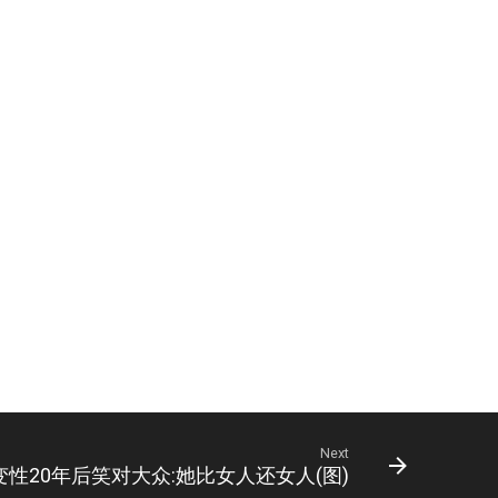
Next
性20年后笑对大众:她比女人还女人(图)