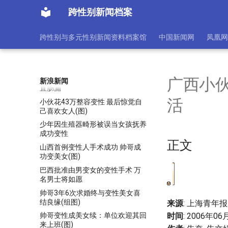
(组图)
跨性别新闻档案
富婆一心想做男人 离婚欲做变性
手术
跨性别与多元性别新闻资料档案馆
中国新闻网
凤凰网
对变性手术进行立法已成燃眉之急
小伙为男儿身苦恼 称宁愿减寿也
要变性(图)
小伙子变性变出大麻烦 术后出现
广西小
新浪新闻
直肠漏
活
小伙花43万整容变性 最后惊觉自
己喜欢女人(图)
少年因生殖器畸形被误当女孩抚养
成功变性
正文
山西首例变性人手术成功 帅哥成
功变美女(图)
巴西批准由男变女的变性手术 万
名男士将如愿
帅哥3年6次求婚终与变性美女喜
结良缘(组图)
来源
: 上海青年报
时间
: 2006年06
帅哥变性成美女续：单位欢迎其回
来上班(图)