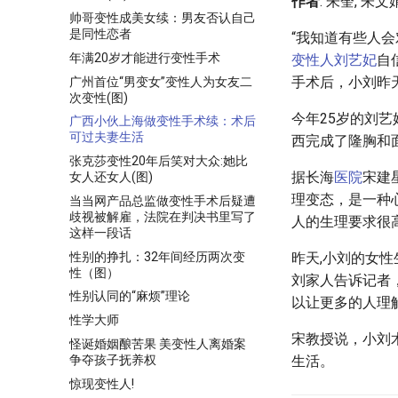
作者
: 朱奎, 朱文
帅哥变性成美女续：男友否认自己
是同性恋者
“我知道有些人
年满20岁才能进行变性手术
变性人刘艺妃
自
手术后，小刘昨
广州首位“男变女”变性人为女友二
次变性(图)
今年25岁的刘
广西小伙上海做变性手术续：术后
可过夫妻生活
西完成了隆胸和
张克莎变性20年后笑对大众:她比
据长海
医院
宋建
女人还女人(图)
理变态，是一种
当当网产品总监做变性手术后疑遭
歧视被解雇，法院在判决书里写了
人的生理要求很
这样一段话
性别的挣扎：32年间经历两次变
昨天,小刘的女
性（图）
刘家人告诉记者
性别认同的“麻烦”理论
以让更多的人理
性学大师
宋教授说，小刘
怪诞婚姻酿苦果 美变性人离婚案
争夺孩子抚养权
生活。
惊现变性人!