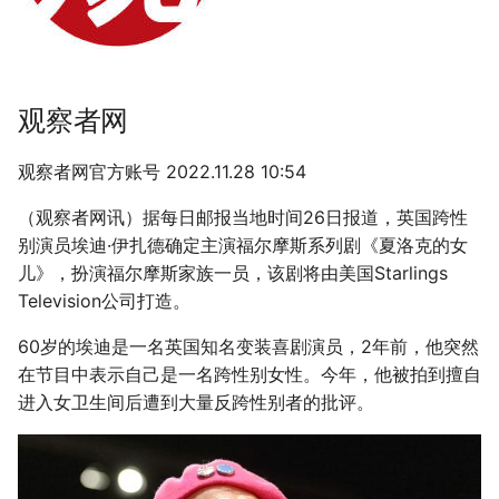
g
s
e
观察者网
a
观察者网官方账号 2022.11.28 10:54
r
（观察者网讯）据每日邮报当地时间26日报道，英国跨性
c
别演员埃迪·伊扎德确定主演福尔摩斯系列剧《夏洛克的女
h
儿》，扮演福尔摩斯家族一员，该剧将由美国Starlings
Television公司打造。
60岁的埃迪是一名英国知名变装喜剧演员，2年前，他突然
在节目中表示自己是一名跨性别女性。今年，他被拍到擅自
进入女卫生间后遭到大量反跨性别者的批评。