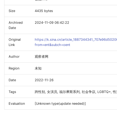
Size
4435 bytes
Archived
2024-11-09 06:42:22
Date
Original
https://k.sina.cn/article_1887344341_707e96d502
Link
from=ent&subch=oent
Author
观察者网
Region
未知
Date
2022-11-26
Tags
跨性别, 女演员, 福尔摩斯系列, 社会争议, LGBTQ+, 
Evaluation
[Unknown type(update needed)]