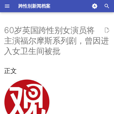
跨性别新闻档案
I
n
60岁英国跨性别女演员将
正文
i
主演福尔摩斯系列剧，曾因进
t
观察者网
入女卫生间被批
i
摘要与附加信息
a
正文
附加信息 [Processed Page
l
Metadata]
i
z
i
n