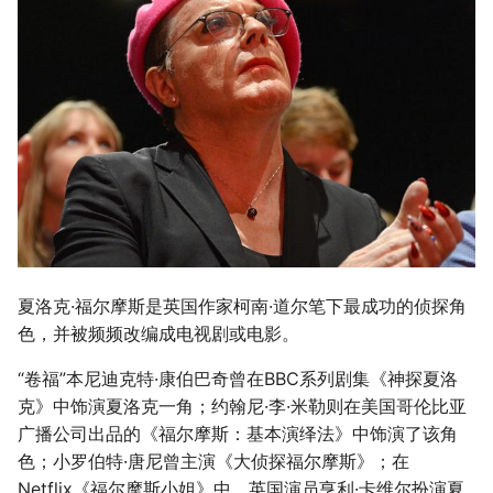
夏洛克·福尔摩斯是英国作家柯南·道尔笔下最成功的侦探角
色，并被频频改编成电视剧或电影。
“卷福”本尼迪克特·康伯巴奇曾在BBC系列剧集《神探夏洛
克》中饰演夏洛克一角；约翰尼·李·米勒则在美国哥伦比亚
广播公司出品的《福尔摩斯：基本演绎法》中饰演了该角
色；小罗伯特·唐尼曾主演《大侦探福尔摩斯》；在
Netflix《福尔摩斯小姐》中，英国演员亨利·卡维尔扮演夏