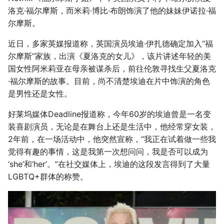
洛克·福尔摩斯，而米莉·博比·布朗饰演了他的妹妹伊诺拉·福
尔摩斯。
近日，多家英媒报道称，英国演员埃迪·伊扎德确定加入“福
尔摩斯”家族，出演《夏洛克的女儿》，该片讲述年轻的美
国女性阿米莉亚在母亲被谋杀后，前往伦敦寻找生父夏洛克
·福尔摩斯的故事。目前，尚不清楚埃迪在片中饰演的角色
是男性还是女性。
好莱坞媒体Deadline报道称，今年60岁的埃迪曾是一名变
装喜剧演员，无论是在舞台上还是生活中，他经常穿女装，
2年前，在一场活动中，他突然宣称，“我正在试着做一些我
觉得有趣的事情，这是我第一次想问问，我是否可以成为
‘she’和‘her’。”在社交媒体上，埃迪的这段发言得到了大量
LGBTQ+群体的称赞。