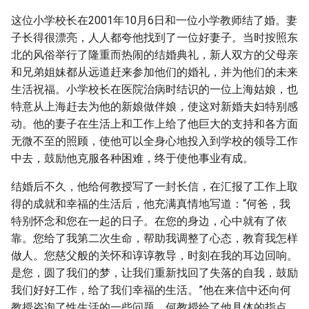
这位小学校长在2001年10月6日和一位小学教师结了婚。妻
子长得很漂亮，人人都夸他找到了一位好妻子。当时按照东
北的风俗举行了隆重而热闹的结婚典礼，新人双方的父母亲
和兄弟姐妹都从远道赶来参加他们的婚礼，并为他们的未来
生活祝福。小学校长在医院治病时结识的一位上海姑娘，也
特意从上海赶去为他的新娘做伴娘，使这对新婚夫妇特别感
动。他的妻子在生活上和工作上给了他巨大的支持和各方面
无微不至的照顾，使他可以全身心地投入到学校的领导工作
中去，鼓励他克服各种困难，终于使他事业有成。
结婚后不久，他给何教授写了一封长信，在汇报了工作上取
得的成就和幸福的生活后，他充满真情地写道：“何爸，我
特别怀念和您在一起的日子。在您的身边，心中就有了依
靠。您给了我第二次生命，帮助我调整了心态，教育我怎样
做人。您慈父般的关怀和谆谆教导，时刻在我的耳边回响。
是您，圆了我们的梦，让我们重新找回了失落的自我，鼓励
我们好好工作，给了我们幸福的生活。”他在来信中还向何
教授咨询了性生活的一些问题，何教授给了他具体的指点，