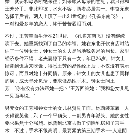
婚，就要和母亲断绝来往；如果顺从母亲的意见，就只得和
王芳分手。非此即彼，水火不容，两者必居其一。李奋无奈
选择了后者。两人上演了一出21世纪的《孔雀东南飞》，
一对相爱多年的恋人，终于苦苦洒泪而别。
不过，王芳幸而生活在21世纪，《孔雀东南飞》没有继续
演下去。她重新找到了自己的幸福。她在东北开饮食店时结
识了一位钟女士，钟女士的丈夫是当地税务局的局长。家里
经济条件不错，老夫妻膝下只有一女，年已26岁。钟女士
经常到饭店来吃饭，得悉王芳的易性经历后，不仅没有表示
惊讶，而且对她十分同情。原来，钟女士的女儿也患了同样
的病，成天寻死觅活，要求做易性手术。钟女士问王
芳：“你有没有办法帮她一把？”王芳回答她：“我和您女儿见
一见面再说。”
男变女的王芳和钟女士的女儿林贺见了面。她西装革履，人
长得很英俊，剃了一个平顶头，一副男青年派头。她的变性
要求果然十分强烈。她曾到北京去做了切除乳房和子宫手
术，不过，手术不很高明，最要紧的第三期手术——人造阴