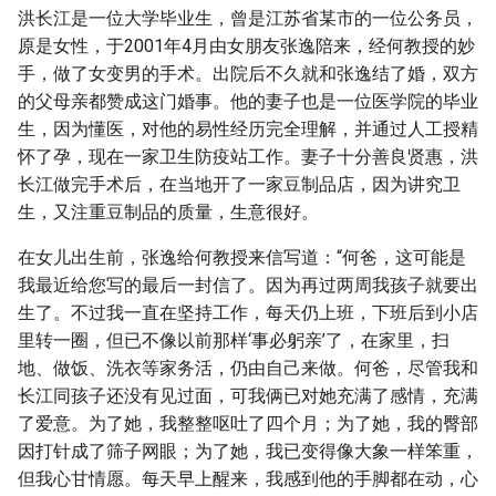
洪长江是一位大学毕业生，曾是江苏省某市的一位公务员，
原是女性，于2001年4月由女朋友张逸陪来，经何教授的妙
手，做了女变男的手术。出院后不久就和张逸结了婚，双方
的父母亲都赞成这门婚事。他的妻子也是一位医学院的毕业
生，因为懂医，对他的易性经历完全理解，并通过人工授精
怀了孕，现在一家卫生防疫站工作。妻子十分善良贤惠，洪
长江做完手术后，在当地开了一家豆制品店，因为讲究卫
生，又注重豆制品的质量，生意很好。
在女儿出生前，张逸给何教授来信写道：“何爸，这可能是
我最近给您写的最后一封信了。因为再过两周我孩子就要出
生了。不过我一直在坚持工作，每天仍上班，下班后到小店
里转一圈，但已不像以前那样‘事必躬亲’了，在家里，扫
地、做饭、洗衣等家务活，仍由自己来做。何爸，尽管我和
长江同孩子还没有见过面，可我俩已对她充满了感情，充满
了爱意。为了她，我整整呕吐了四个月；为了她，我的臀部
因打针成了筛子网眼；为了她，我已变得像大象一样笨重，
但我心甘情愿。每天早上醒来，我感到他的手脚都在动，心