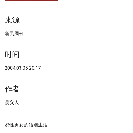
g
s
来源
e
新民周刊
a
r
时间
c
2004.03.05 20:17
h
作者
吴兴人
易性男女的婚姻生活