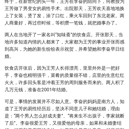
终于，在新世纪的头一年，王芳在李奋的陪同下，何教授为
王芳做了男变女的易性手术。出院那天，王芳欢天喜地地换
上了女装，烫了发，涂了口红，乘火车回到了东北老家。两
人商量好，再过些时候，等积攒一笔钱，就把婚事办了。
两人在当地开了一家名叫“知味斋”的饮食店。开张那天，当
地许多知道内情的人都来了，大家都为王芳的事业开张而感
到高兴，为她的新生纷纷表示祝贺，并希望她和李奋早日结
婚。
饮食店开张后，因为王芳人长得漂亮，里里外外是一把好
手，李奋也精明强干，菜肴的质量很不错，店里的生意红红
火火，许多回头客是冲着王芳的周到服务而来的。两人积了
几万元钱，准备在2001年结婚。
可是，事情的发展并不尽如人意。李奋的妈妈是南方人，知
道了王芳的易性经历后，坚决不同意儿子和她结婚，理由
是：“两个男人怎么好成夫妻”、“将来生不出孩子，李家就断
了后”。李奋很爱王芳，又很爱他的母亲，如果和未婚妻结