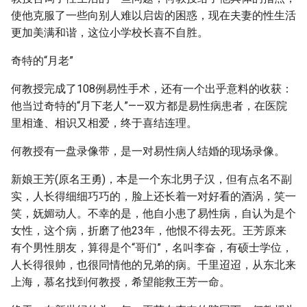
使他克服了一些向别人难以启齿的困惑，现在夫妻的性生活
更加美满和谐，这位小学校长喜不自胜。
奇特的“月老”
何教授完成了108例易性手术，还有一个出乎意料的收获：
他当过奇特的“月下老人”——双方都是易性病患者，在医院
里相逢、相识又相爱，终于喜结连理。
何教授有一盘录像带，是一对易性病人结婚的现场录像。
新娘王芳(原名王勇)，本是一个东北男子汉，但有点名不副
实，人长得细细巧巧的，脸上还长着一对好看的酒涡，笑一
笑，妩媚动人。不幸的是，他自小患了易性病，自认为是个
女性，这个病，折磨了他23年，他恨不得去死。王芳原来
有个男性朋友，算得是个“哥们”，名叫李奋，有硕士学位，
人长得很帅，也很同情他的兄弟的病。千里迢迢，从东北来
上海，慕名找到何教授，希望能救王芳一命。