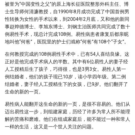
被誉为“中国变性之父”的原上海长征医院整形外科主任、博
士生导师何清濂教授，自1990年8月成功完成了中国首例男
性转换为女性的手术以来，到2004年2月底，又和他的新同
事赵烨德博士、李旭东博士、刘钢主治医师共同完成了数十
例易性手术，现总计完成108例。易性病患者康复后都亲昵
地叫他“何爸”，医院里的护士们戏称“何爸”有108个“子女”。
在何教授完成的108例易性手术中，已有54人喜结良缘。这
正好是他完成手术病人的半数。其中有6位易性人的妻子经
人工授精后生了孩子，巧得很，也是3男3女。易性人第一
例结婚者，他们的孩子现已10岁，读小学四年级。第二例
结婚者，妻子经人工授精生下的女孩，已9岁。他们翻开了
生命的新的一页。
易性病人能翻开这生命的新的一页，是很不容易的。他们从
迈出易性这一步，到组建家庭，历经了许多为常人所不能理
解的苦痛和磨难。他们在组成家庭后，能不能过一种和常人
一样的生活，这又是一个世人关注的问题。