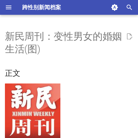
跨性别新闻档案
I
n
新民周刊：变性男女的婚姻
正文
i
生活(图)
t
来源
i
正文
时间
a
作者
l
i
摘要与附加信息
z
附加信息 [Processed Page
i
Metadata]
n