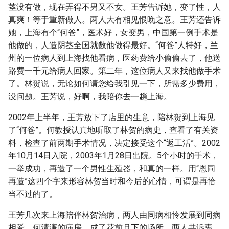
茎没有做，现在弄得不男又不女。王芳告诉她，变了性，人
真爽！等于重新做人。两人大有相见恨晚之意。王芳还告诉
她，上海有个“何爸”，医术好，女变男，中国第一例手术是
他做的，人造阴茎全国就数他做得最好。“何爸”人特好，兰
州的一位病人到上海找他看病，医药费给小偷偷去了，他送
路费一千元给病人回家。第二年，这位病人又来找他做手术
了。林贺说，无论如何请您给我引见一下，所需多少费用，
没问题。王芳说，好啊，我陪你去一趟上海。
2002年上半年，王芳放下了店里的生意，陪林贺到上海见
了“何爸”。何教授认真地听取了林贺的病史，查看了有关资
料，检查了前两期手术情况，决定接受这个“返工活”。2002
年10月14日入院，2003年1月28日出院。5个小时的手术，
一举成功，再造了一个男性生殖器，和真的一样。用“恩同
再造”这四个字来形容林贺当时和今后的心情，可谓是再恰
当不过的了。
王芳几次来上海陪伴林贺治病，两人由同病相怜发展到同病
相爱。何清濂的病房，成了花前月下的场所。两人共诉衷