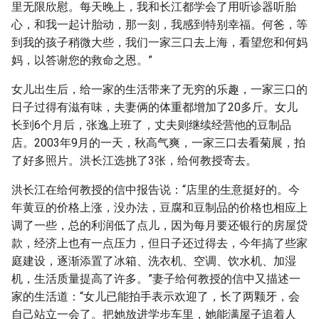
里无限欣慰。每天晚上，我和长江都学会了用听诊器听胎
心，和我一起计胎动，那一刻，我感到特别幸福。何爸，等
到我的孩子稍微大些，我们一家三口去上海，看望您和何妈
妈，以答谢您的救命之恩。”
女儿出生后，给一家的生活带来了无穷的乐趣，一家三口的
日子过得有滋有味，夫妻俩的体重都增加了20多斤。女儿
长到6个月后，张逸上班了，丈夫则继续经营他的豆制品
店。2003年9月的一天，秋高气爽，一家三口去看菊展，拍
了好多照片。洪长江选挑了3张，给何教授寄去。
洪长江在给何教授的信中报告说：“店里的生意挺好的。今
年黄豆的价格上涨，没办法，豆腐和豆制品的价格也相应上
调了一些，总的利润低了点儿，因为每月要还银行的房屋贷
款，经济上也有一点压力，但日子还过得去，今年搞了些家
庭建设，逐渐添置了冰箱、洗衣机、空调、饮水机、加湿
机，生活质量提高了许多。”妻子给何教授的信中又描述一
家的生活道：“女儿已能拍手表示欢迎了，长了两颗牙，会
自己站立一会了。把她放进学步车里，她能满屋子追着人