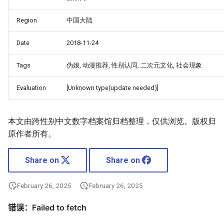
Region
中国大陆
Date
2018-11-24
Tags
伪娘, 动漫推荐, 性别认同, 二次元文化, 社会现象
Evaluation
[Unknown type(update needed)]
本文由跨性别中文数字档案馆归档整理，仅供浏览。版权归
原作者所有。
Share on
Share on
February 26, 2025
February 26, 2025