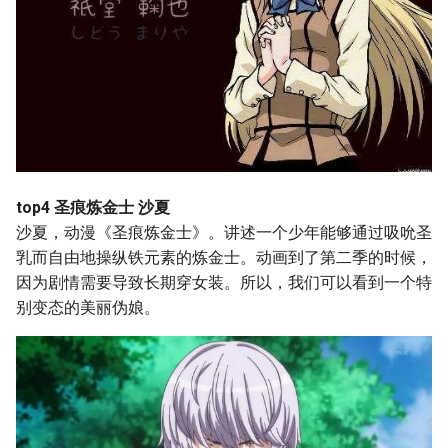
top4 圣痕炼金士 沙夏
沙夏，动漫《圣痕炼金士》。讲述一个少年能够通过吸吮圣
乳而自由地操纵铁元素的炼金士。动画到了第二季的时候，
因为剧情需要导致长期穿女装。所以，我们可以看到一个特
别变态的美丽伪娘。