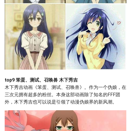
top9 笨蛋、测试、召唤兽 木下秀吉
木下秀吉动画《笨蛋、测试、召唤兽》。作为一个伪娘，在
三次元拥有超多的粉丝。本身这部动画除了知名的FFF团
外，木下秀吉也可以说是引领了动漫伪娘界的新风潮。