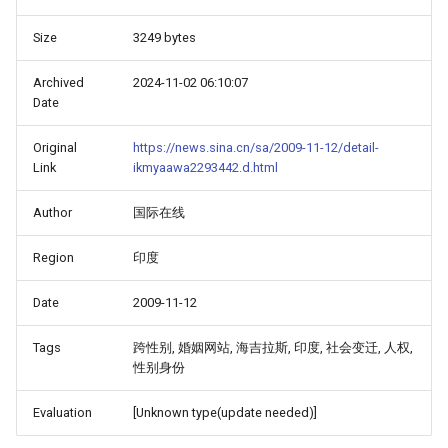
Size
3249 bytes
Archived
2024-11-02 06:10:07
Date
Original
https://news.sina.cn/sa/2009-11-12/detail-
Link
ikmyaawa2293442.d.html
Author
国际在线
Region
印度
Date
2009-11-12
Tags
跨性别, 婚姻网站, 海吉拉斯, 印度, 社会变迁, 人权,
性别身份
Evaluation
[Unknown type(update needed)]