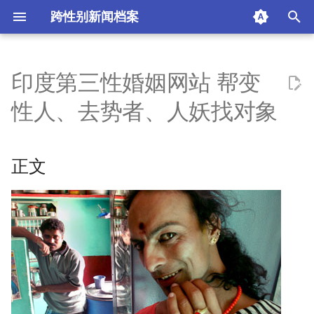
跨性别新闻档案
I
n
印度第三性婚姻网站 帮变
正文
i
性人、去势者、人妖找对象
t
摘要与附加信息
i
正文
附加信息 [Processed Page
a
Metadata]
l
i
z
i
n