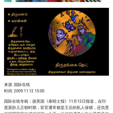
g
s
e
a
r
c
h
来源: 国际在线
时间: 2009.11.12 15:00
国际在线专稿：据英国《泰晤士报》11月12日报道，在印
度莫卧儿王朝时期，宦官通常都是王后的私人保镖，还负责