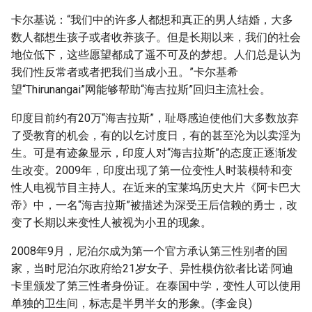
卡尔基说：“我们中的许多人都想和真正的男人结婚，大多
数人都想生孩子或者收养孩子。但是长期以来，我们的社会
地位低下，这些愿望都成了遥不可及的梦想。人们总是认为
我们性反常者或者把我们当成小丑。”卡尔基希
望“Thirunangai”网能够帮助“海吉拉斯”回归主流社会。
印度目前约有20万“海吉拉斯”，耻辱感迫使他们大多数放弃
了受教育的机会，有的以乞讨度日，有的甚至沦为以卖淫为
生。可是有迹象显示，印度人对“海吉拉斯”的态度正逐渐发
生改变。2009年，印度出现了第一位变性人时装模特和变
性人电视节目主持人。在近来的宝莱坞历史大片《阿卡巴大
帝》中，一名“海吉拉斯”被描述为深受王后信赖的勇士，改
变了长期以来变性人被视为小丑的现象。
2008年9月，尼泊尔成为第一个官方承认第三性别者的国
家，当时尼泊尔政府给21岁女子、异性模仿欲者比诺·阿迪
卡里颁发了第三性者身份证。在泰国中学，变性人可以使用
单独的卫生间，标志是半男半女的形象。(李金良)