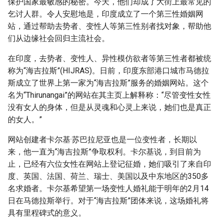
保护国家最敏感的秘密。今天，他们却成了大街上最常见的
乞讨人群。令人安慰地是，印度成立了一个第三性婚姻网
站，通过帮助去势者、变性人等第三性别者找对象，帮助他
们从边缘社会回归主流社会。
在印度，去势者、变性人、异性模仿欲者等第三性者都被统
称为“海吉拉斯”(HIJRAS)。日前，印度东部港口城市马德拉
斯成立了世界上第一家为“海吉拉斯”服务的婚姻网站。这个
名为“Thirunangai”的网站在其主页上解释称：“尽管变性女性
没有女人的身体，但是从灵魂和心灵上来说，她们也是真正
的女人。”
网站创建者卡尔基·苏巴拉尼亚也是一位变性者，长期以
来，他一直为“海吉拉斯”争取权利。卡尔基说，到目前为
止，已经有六位女性在网站上登记征婚，她们吸引了来自印
度、英国、法国、荷兰、瑞士、美国以及中东地区的350多
名求婚者。卡尔基希望第一场变性人婚礼能于明年的2月14
日在马德拉斯举行。对于“海吉拉斯”团体来说，这场婚礼将
具有里程碑式的意义。