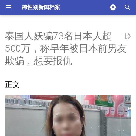
跨性别新闻档案
I
n
泰国人妖骗73名日本人超
正文
i
500万，称早年被日本前男友
t
正文
欺骗，想要报仇
i
摘要与附加信息
a
正文
附加信息 [Processed Page
l
Metadata]
i
z
i
n