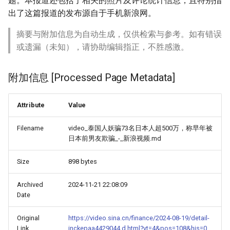
题。本报道还包括了相关的照片及评论统计信息，且特别指
出了这篇报道的发布源自于手机新浪网。
摘要与附加信息为自动生成，仅供检索与参考。如有错误
或遗漏（未知），请协助编辑指正，不胜感激。
附加信息 [Processed Page Metadata]
Attribute
Value
Filename
video_泰国人妖骗73名日本人超500万，称早年被
日本前男友欺骗_-_新浪视频.md
Size
898 bytes
Archived
2024-11-21 22:08:09
Date
Original
https://video.sina.cn/finance/2024-08-19/detail-
Link
inckepaa4429044.d.html?vt=4&pos=108&his=0