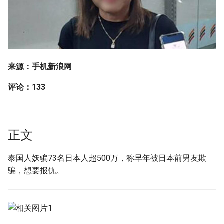
g
s
e
a
来源：手机新浪网
r
评论：133
c
h
正文
泰国人妖骗73名日本人超500万，称早年被日本前男友欺
骗，想要报仇。